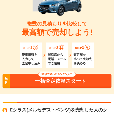
複数の見積もりを比較して
最高額で売却しよう!
1
2
3
STEP
STEP
STEP
愛車情報を
買取店から
査定額を
入力して
電話、メール
比べて売却先
査定申し込み
でご連絡
を決める
90秒で終わるカンタン入力
無
一括査定依頼スタート
料
Eクラス(メルセデス・ベンツ)を売却した人のク