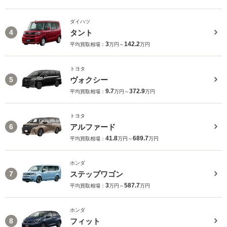
ダイハツ
タント
4
3
142.2
平均買取相場：
万円～
万円
トヨタ
ヴォクシー
5
9.7
372.9
平均買取相場：
万円～
万円
トヨタ
アルファード
6
41.8
689.7
平均買取相場：
万円～
万円
ホンダ
ステップワゴン
7
3
587.7
平均買取相場：
万円～
万円
ホンダ
フィット
8