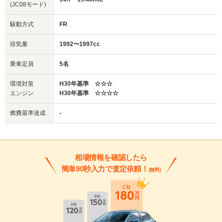
(JC08モード)
駆動方式
FR
排気量
1992〜1997cc
乗車定員
5名
環境対策
H30年基準 ☆☆☆
エンジン
H30年基準 ☆☆☆☆
燃費基準達成
-
相場情報を確認したら
簡単90秒入力で査定依頼！
(無料)