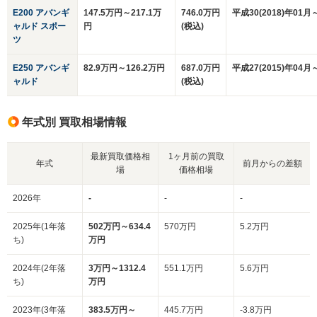
E200 アバンギ
147.5万円～217.1万
746.0万円
平成30(2018)年01月
ャルド スポー
円
(税込)
ツ
E250 アバンギ
82.9万円～126.2万円
687.0万円
平成27(2015)年04月
ャルド
(税込)
年式別 買取相場情報
最新買取価格相
1ヶ月前の買取
年式
前月からの差額
場
価格相場
2026年
-
-
-
2025年(1年落
502万円～634.4
570万円
5.2万円
ち)
万円
2024年(2年落
3万円～1312.4
551.1万円
5.6万円
ち)
万円
2023年(3年落
383.5万円～
445.7万円
-3.8万円