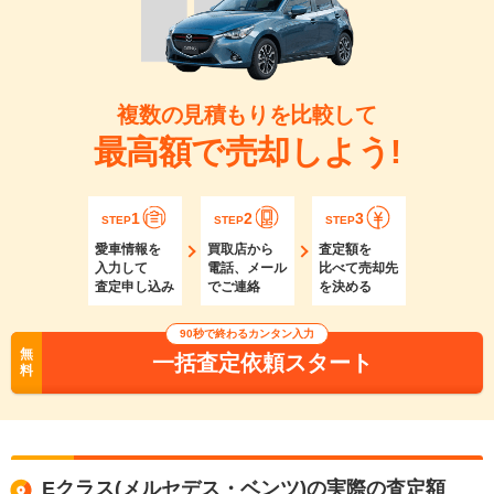
複数の見積もりを比較して
最高額で売却しよう!
1
2
3
STEP
STEP
STEP
愛車情報を
買取店から
査定額を
入力して
電話、メール
比べて売却先
査定申し込み
でご連絡
を決める
90秒で終わるカンタン入力
無
一括査定依頼スタート
料
Eクラス(メルセデス・ベンツ)の実際の査定額