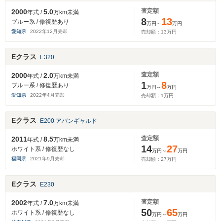
査定額
2000
5.0
年式 /
万km未満
8
13
ブルー系 / 修復歴あり
万円～
万円
愛知県
2022
年
12
月売却
売却額：
13
万円
Eクラス
E320
査定額
2000
2.0
年式 /
万km未満
1
8
ブルー系 / 修復歴あり
万円～
万円
愛知県
2022
年
4
月売却
売却額：
1
万円
Eクラス
E200 アバンギャルド
査定額
2011
8.5
年式 /
万km未満
14
27
ホワイト系 / 修復歴なし
万円～
万円
福岡県
2021
年
9
月売却
売却額：
27
万円
Eクラス
E230
査定額
2002
7.0
年式 /
万km未満
50
65
ホワイト系 / 修復歴なし
万円～
万円