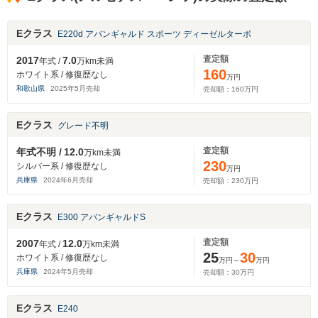
Eクラス
E220d アバンギャルド スポーツ ディーゼルターボ
査定額
2017
7.0
年式 /
万km未満
160
ホワイト系 / 修復歴なし
万円
和歌山県
2025
年
5
月売却
売却額：
160
万円
Eクラス
グレード不明
査定額
年式不明 /
12.0
万km未満
230
シルバー系 / 修復歴なし
万円
兵庫県
2024
年
6
月売却
売却額：
230
万円
Eクラス
E300 アバンギャルドS
査定額
2007
12.0
年式 /
万km未満
25
30
ホワイト系 / 修復歴なし
万円～
万円
兵庫県
2024
年
5
月売却
売却額：
30
万円
Eクラス
E240