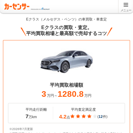
メニュー
Eクラス（メルセデス・ベンツ）の車買取・車査定
Eクラスの買取・査定。
平均買取相場と最高額で売却するコツ
平均買取相場額
3
1280.8
万円～
万円
平均走行距離
平均査定満足度
7
4.2
(
12
件)
万km
点
※2026年7月更新