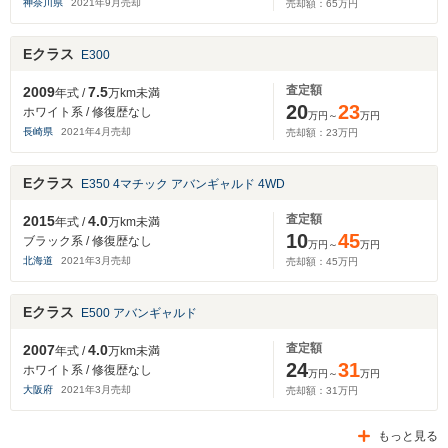
神奈川県
2021
年
9
月売却
売却額：
65
万円
Eクラス
E300
査定額
2009
7.5
年式 /
万km未満
20
23
ホワイト系 / 修復歴なし
万円～
万円
長崎県
2021
年
4
月売却
売却額：
23
万円
Eクラス
E350 4マチック アバンギャルド 4WD
査定額
2015
4.0
年式 /
万km未満
10
45
ブラック系 / 修復歴なし
万円～
万円
北海道
2021
年
3
月売却
売却額：
45
万円
Eクラス
E500 アバンギャルド
査定額
2007
4.0
年式 /
万km未満
24
31
ホワイト系 / 修復歴なし
万円～
万円
大阪府
2021
年
3
月売却
売却額：
31
万円
もっと見る