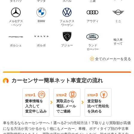
ダイハツ
マツダ
スバル
三菱
メルセデス
BMW
フォルクス
アウディ
ミニ
・ベンツ
ワーゲン
輸入車
すべて
ポルシェ
ボルボ
プジョー
ランド
ローバー
全てのメーカーを見る
カーセンサー簡単ネット車査定の流れ
1
2
3
STEP
STEP
STEP
愛車情報を
買取店から
査定額を
入力して
電話､メール
比べて売却先
査定申し込み
でご連絡
を決める
車を売るならカーセンサーへ！選べる2つの売却方法！下取りより買取額が高価
になる方法が見つかるかも！他にもメーカー、車種、ボディタイプ別の中古車