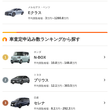
メルセデス・ベンツ
Eクラス
3
1280.8
平均買取相場：
万円〜
万円
車査定申込み数ランキングから探す
ホンダ
N-BOX
1
10.8
148.8
平均買取相場：
万円～
万円
トヨタ
プリウス
2
12.1
303.5
平均買取相場：
万円～
万円
日産
セレナ
3
8.1
292.3
平均買取相場：
万円～
万円