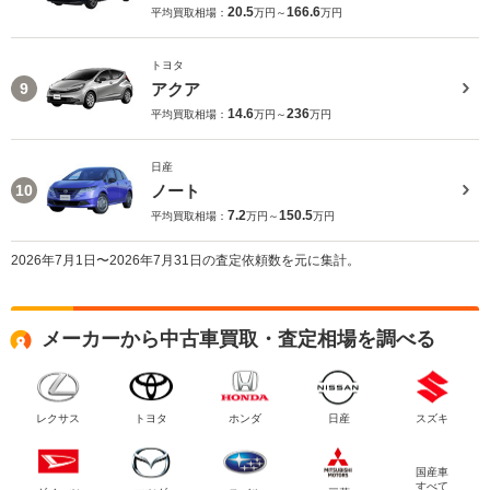
20.5
166.6
平均買取相場：
万円～
万円
トヨタ
アクア
9
14.6
236
平均買取相場：
万円～
万円
日産
ノート
10
7.2
150.5
平均買取相場：
万円～
万円
2026年7月1日〜2026年7月31日の査定依頼数を元に集計。
メーカーから中古車買取・査定相場を調べる
レクサス
トヨタ
ホンダ
日産
スズキ
国産車
すべて