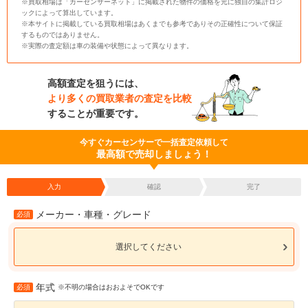
※買取相場は「カーセンサーネット」に掲載された物件の価格を元に独自の集計ロジ
ックによって算出しています。
※本サイトに掲載している買取相場はあくまでも参考でありその正確性について保証
するものではありません。
※実際の査定額は車の装備や状態によって異なります。
高額査定を狙うには、
より多くの買取業者の査定を比較
することが重要です。
今すぐカーセンサーで一括査定依頼して
最高額で売却しましょう！
入力
確認
完了
メーカー・車種・グレード
必須
選択してください
年式
必須
※不明の場合はおおよそでOKです