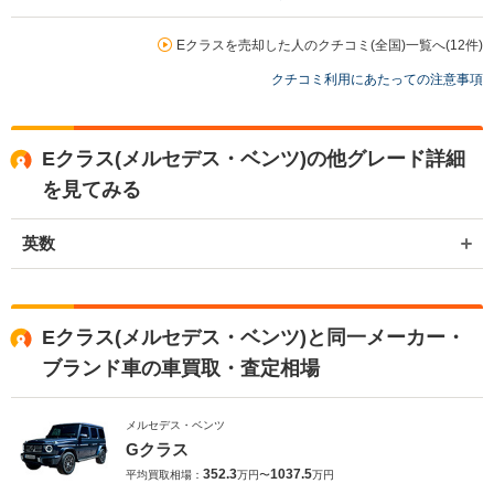
買取店からの返信
お世話になっております。 株式会社ネクステージでございます。 この
Eクラスを売却した人のクチコミ(全国)一覧へ(12件)
度はネクステージをご利用いただきまして誠にありがとうございまし
クチコミ利用にあたっての注意事項
た。 弊社は東証一部上場企業のため、安心してご利用いただければと
存じます。 買取や販売だけではなく、車検や整備、点検などもご用意
しております。 またお車のことで何かございましたら、是非ネクステ
ージをご利用いただけますと幸いでございます。 今後とも宜しくお願
Eクラス(メルセデス・ベンツ)の他グレード詳細
い申し上げます。
を見てみる
英数
Eクラス(メルセデス・ベンツ)と同一メーカー・
ブランド車の車買取・査定相場
メルセデス・ベンツ
Gクラス
352.3
1037.5
平均買取相場：
万円〜
万円