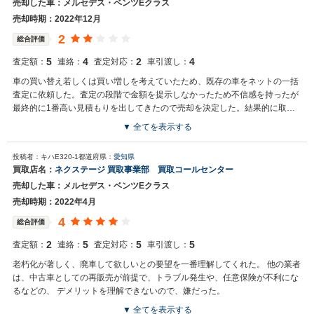
売却した車：メルセデス・ベンツEクラス
売却時期：2022年12月
2
総合評価
5
4
2
4
査定額：
連絡：
査定対応：
車引渡し：
車の買い替え若しくは買い増しを考えていたため、既存の車をネットの一括
査定に依頼した。査定の段階で金額を提示しなかったため不信感を持ったが
最終的に1番高い見積もりを出してきたので売却を決定した。結果的に取引
には満足した
▼ 全てを表示する
買取店からの返信
投稿者：キハE320-1
都道府県：
愛知県
お世話になっております。 株式会社ネクステージでございます。 この
買取店名：
ネクステージ 買取事業部 買取コールセンター
度はネクステージをご利用いただきまして誠にありがとうございまし
売却した車：メルセデス・ベンツEクラス
た。 弊社スタッフの接客をお褒め頂き光栄です。 今後もご満足いただ
けるよう精進してまいります。 スタッフ一同、またのご利用お待ちし
売却時期：2022年4月
ております。
4
総合評価
2
5
5
5
査定額：
連絡：
査定対応：
車引渡し：
老朽化が著しく、廃車して欲しいとの要望を一番理解してくれた。 他の業者
は、中古車としての再販売が前提で、トラブル発生や、任意保険が不利にな
るなどの、 デメリットを理解できないので、嫌だった。
▼ 全てを表示する