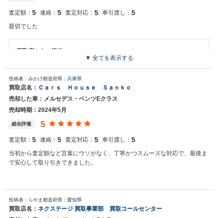
5
5
5
5
査定額：
連絡：
査定対応：
車引渡し：
親切でした
買取店からの返信
▼ 全てを表示する
お世話になっております。 株式会社ネクステージでございます。 この
度はネクステージをご利用いただきまして誠にありがとうございまし
投稿者：みかげ
都道府県：
兵庫県
た。 弊社スタッフの接客をお褒め頂き光栄です。 今後もご満足いただ
買取店名：
Ｃａｒｓ Ｈｏｕｓｅ Ｓａｎｋｏ
けるよう精進してまいります。 スタッフ一同、またのご利用お待ちし
売却した車：メルセデス・ベンツEクラス
ております。
売却時期：2024年5月
5
総合評価
5
5
5
5
査定額：
連絡：
査定対応：
車引渡し：
当初から査定額など言葉にウソがなく、丁寧かつスムーズな対応で、最後ま
で安心して取り引きできました。
投稿者：らやま
都道府県：
愛知県
買取店名：
ネクステージ 買取事業部 買取コールセンター