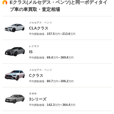
Eクラス(メルセデス・ベンツ)と同一ボディタイ
プ車の車買取・査定相場
メルセデス・ベンツ
CLAクラス
157.5
213.6
平均買取相場：
万円〜
万円
レクサス
IS
69.4
369.6
平均買取相場：
万円〜
万円
メルセデス・ベンツ
Cクラス
80.7
306.2
平均買取相場：
万円〜
万円
ＢＭＷ
3シリーズ
142.3
364.4
平均買取相場：
万円〜
万円