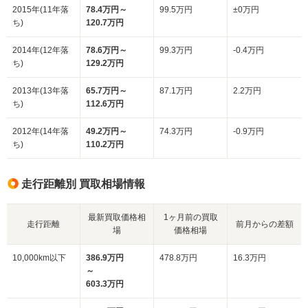
2015年(11年落
78.4万円～
99.5万円
±0万円
ち)
120.7万円
2014年(12年落
78.6万円～
99.3万円
-0.4万円
ち)
129.2万円
2013年(13年落
65.7万円～
87.1万円
2.2万円
ち)
112.6万円
2012年(14年落
49.2万円～
74.3万円
-0.9万円
ち)
110.2万円
走行距離別 買取相場情報
最新買取価格相
1ヶ月前の買取
走行距離
前月からの差額
場
価格相場
10,000km以下
386.9万円
478.8万円
16.3万円
～
603.3万円