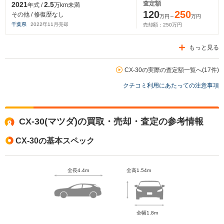
査定額
2021
2.5
年式 /
万km未満
120
250
その他 / 修復歴なし
万円～
万円
千葉県
2022
年
11
月売却
売却額：
250
万円
もっと見る
CX-30の実際の査定額一覧へ(17件)
クチコミ利用にあたっての注意事項
CX-30(マツダ)の買取・売却・査定の参考情報
CX-30の基本スペック
全長4.4m
全高1.54m
全幅1.8m