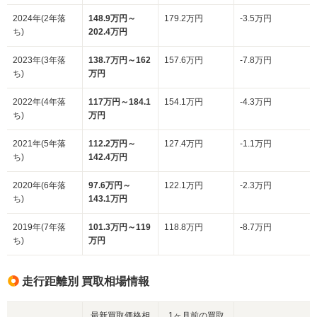
2024年(2年落
148.9万円～
179.2万円
-3.5万円
ち)
202.4万円
2023年(3年落
138.7万円～162
157.6万円
-7.8万円
ち)
万円
2022年(4年落
117万円～184.1
154.1万円
-4.3万円
ち)
万円
2021年(5年落
112.2万円～
127.4万円
-1.1万円
ち)
142.4万円
2020年(6年落
97.6万円～
122.1万円
-2.3万円
ち)
143.1万円
2019年(7年落
101.3万円～119
118.8万円
-8.7万円
ち)
万円
走行距離別 買取相場情報
最新買取価格相
1ヶ月前の買取