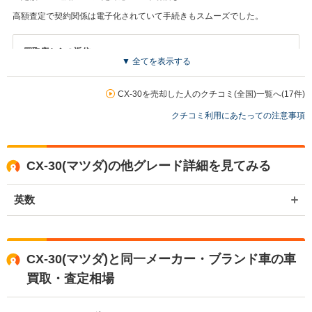
高額査定で契約関係は電子化されていて手続きもスムーズでした。
買取店からの返信
▼ 全てを表示する
お世話になっております。 株式会社ネクステージでございます。 この
度はネクステージをご利用いただきまして誠にありがとうございまし
た。 弊社ではCX-30のようなSUVの専門店を展開している関係もあ
CX-30を売却した人のクチコミ(全国)一覧へ(17件)
り、大変得意な車種となっております。SUVの他にもミニバンや輸入
クチコミ利用にあたっての注意事項
車、軽自動車などの各種専門店を展開しているため、また機会がござ
いましたら是非お力添えできれば幸いでございます。 今後とも宜しく
お願い申し上げます。
CX-30(マツダ)の他グレード詳細を見てみる
英数
CX-30(マツダ)と同一メーカー・ブランド車の車
買取・査定相場