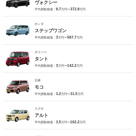
ヴォクシー
9.7
372.9
平均買取相場：
万円〜
万円
ホンダ
ステップワゴン
3
587.7
平均買取相場：
万円〜
万円
ダイハツ
タント
3
142.2
平均買取相場：
万円〜
万円
日産
モコ
3.2
31.5
平均買取相場：
万円〜
万円
スズキ
アルト
3.5
102.2
平均買取相場：
万円〜
万円