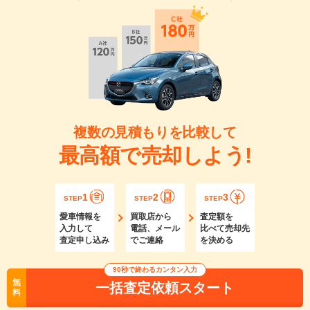
複数の見積もりを比較して
最高額で売却しよう!
1
2
3
STEP
STEP
STEP
愛車情報を
買取店から
査定額を
入力して
電話、メール
比べて売却先
査定申し込み
でご連絡
を決める
90秒で終わるカンタン入力
無
一括査定依頼スタート
料