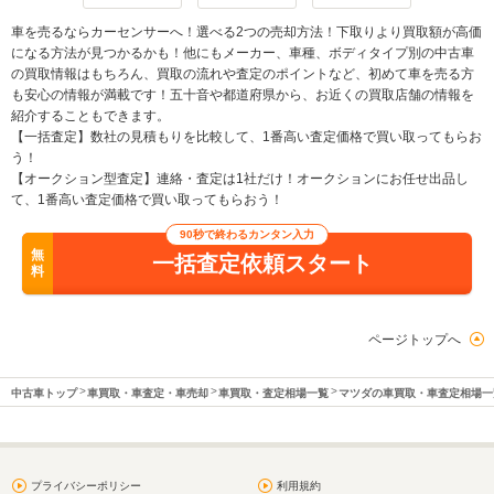
車を売るならカーセンサーへ！選べる2つの売却方法！下取りより買取額が高価
になる方法が見つかるかも！他にもメーカー、車種、ボディタイプ別の中古車
の買取情報はもちろん、買取の流れや査定のポイントなど、初めて車を売る方
も安心の情報が満載です！五十音や都道府県から、お近くの買取店舗の情報を
紹介することもできます。
【一括査定】数社の見積もりを比較して、1番高い査定価格で買い取ってもらお
う！
【オークション型査定】連絡・査定は1社だけ！オークションにお任せ出品し
て、1番高い査定価格で買い取ってもらおう！
90秒で終わるカンタン入力
無
一括査定依頼スタート
料
ページトップへ
中古車トップ
車買取・車査定・車売却
車買取・査定相場一覧
マツダの車買取・車査定相場一
プライバシーポリシー
利用規約