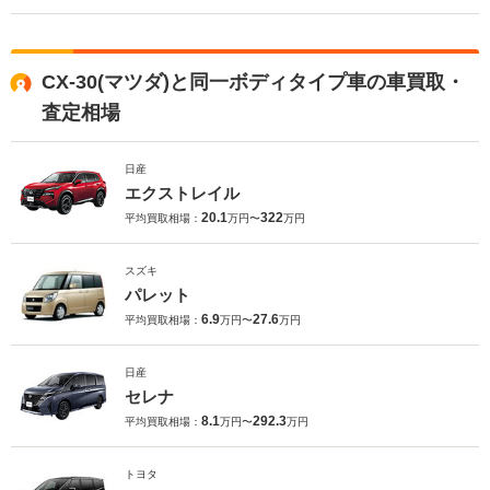
CX-30(マツダ)と同一ボディタイプ車の車買取・
査定相場
日産
エクストレイル
20.1
322
平均買取相場：
万円〜
万円
スズキ
パレット
6.9
27.6
平均買取相場：
万円〜
万円
日産
セレナ
8.1
292.3
平均買取相場：
万円〜
万円
トヨタ