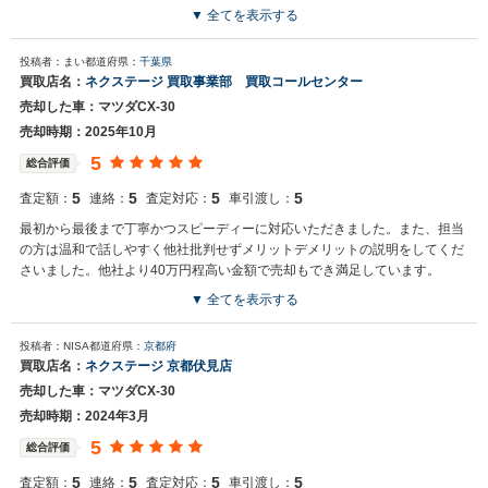
▼ 全てを表示する
買取店からの返信
投稿者：まい
都道府県：
千葉県
お世話になっております。 株式会社ネクステージでございます。 この
買取店名：
ネクステージ 買取事業部 買取コールセンター
度はネクステージをご利用いただきまして誠にありがとうございまし
売却した車：マツダCX-30
た。 弊社ではCX-30のようなSUVの専門店を展開している関係もあ
り、大変得意な車種となっております。SUVの他にもミニバンや輸入
売却時期：2025年10月
車、軽自動車などの各種専門店を展開しているため、また機会がござ
5
総合評価
いましたら是非お力添えできれば幸いでございます。 今後とも宜しく
お願い申し上げます。
5
5
5
5
査定額：
連絡：
査定対応：
車引渡し：
最初から最後まで丁寧かつスピーディーに対応いただきました。また、担当
の方は温和で話しやすく他社批判せずメリットデメリットの説明をしてくだ
さいました。他社より40万円程高い金額で売却もでき満足しています。
▼ 全てを表示する
買取店からの返信
投稿者：NISA
都道府県：
京都府
お世話になっております。 株式会社ネクステージでございます。 この
買取店名：
ネクステージ 京都伏見店
度はネクステージをご利用いただきまして誠にありがとうございまし
売却した車：マツダCX-30
た。 弊社ではCX-30のようなSUVの専門店を展開している関係もあ
り、大変得意な車種となっております。SUVの他にもミニバンや輸入
売却時期：2024年3月
車、軽自動車などの各種専門店を展開しているため、また機会がござ
5
総合評価
いましたら是非お力添えできれば幸いでございます。 今後とも宜しく
お願い申し上げます。
5
5
5
5
査定額：
連絡：
査定対応：
車引渡し：