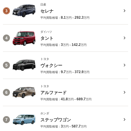
日産
セレナ
3
8.1
292.3
平均買取相場：
万円～
万円
ダイハツ
タント
4
3
142.2
平均買取相場：
万円～
万円
トヨタ
ヴォクシー
5
9.7
372.9
平均買取相場：
万円～
万円
トヨタ
アルファード
6
41.8
689.7
平均買取相場：
万円～
万円
ホンダ
ステップワゴン
7
3
587.7
平均買取相場：
万円～
万円