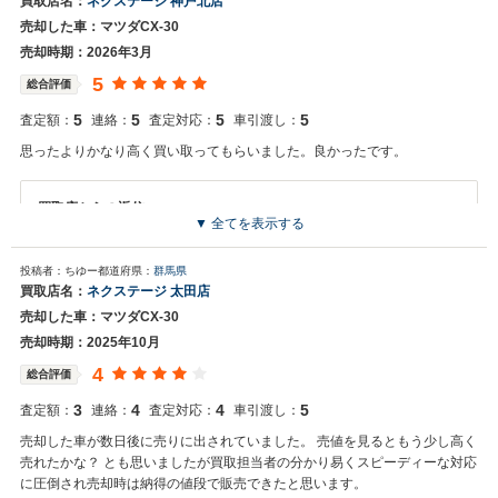
買取店名：
ネクステージ 神戸北店
た。 弊社スタッフの接客をお褒め頂き光栄です。 今後もご満足いただ
売却した車：マツダCX-30
けるよう精進してまいります。 スタッフ一同、またのご利用お待ちし
ております。
売却時期：2026年3月
5
総合評価
5
5
5
5
査定額：
連絡：
査定対応：
車引渡し：
思ったよりかなり高く買い取ってもらいました。良かったです。
買取店からの返信
▼ 全てを表示する
お世話になっております。 株式会社ネクステージでございます。 この
度はネクステージをご利用いただきまして誠にありがとうございまし
投稿者：ちゆー
都道府県：
群馬県
た。 弊社ではCX-30のようなSUVの専門店を展開している関係もあ
買取店名：
ネクステージ 太田店
り、大変得意な車種となっております。SUVの他にもミニバンや輸入
売却した車：マツダCX-30
車などの各種専門店を展開しているため、また機会がございましたら
是非お力添えできれば幸いでございます。 今後とも宜しくお願い申し
売却時期：2025年10月
上げます。
4
総合評価
3
4
4
5
査定額：
連絡：
査定対応：
車引渡し：
売却した車が数日後に売りに出されていました。 売値を見るともう少し高く
売れたかな？ とも思いましたが買取担当者の分かり易くスピーディーな対応
に圧倒され売却時は納得の値段で販売できたと思います。