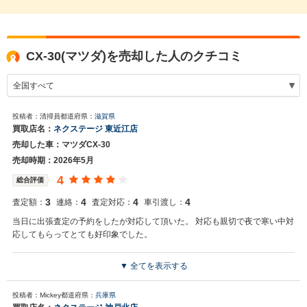
CX-30(マツダ)を売却した人のクチコミ
投稿者：清掃員
都道府県：
滋賀県
買取店名：
ネクステージ 東近江店
売却した車：マツダCX-30
売却時期：2026年5月
4
総合評価
3
4
4
4
査定額：
連絡：
査定対応：
車引渡し：
当日に出張査定の予約をしたが対応して頂いた。 対応も親切で夜で寒い中対
応してもらってとても好印象でした。
▼ 全てを表示する
買取店からの返信
お世話になっております。 株式会社ネクステージでございます。 この
投稿者：Mickey
都道府県：
兵庫県
度はネクステージをご利用いただきまして誠にありがとうございまし