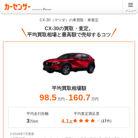
メニュー
CX-30（マツダ）の車買取・車査定
CX-30の買取・査定。
平均買取相場と最高額で売却するコツ
平均買取相場額
98.5
160.7
万円～
万円
平均走行距離
平均査定満足度
3
4.1
(
17
件)
万km
点
※2026年7月更新