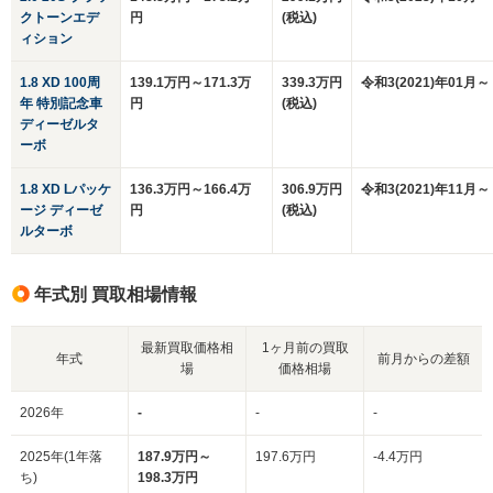
クトーンエデ
円
(税込)
ィション
1.8 XD 100周
139.1万円～171.3万
339.3万円
令和3(2021)年01月～
年 特別記念車
円
(税込)
ディーゼルタ
ーボ
1.8 XD Lパッケ
136.3万円～166.4万
306.9万円
令和3(2021)年11月～
ージ ディーゼ
円
(税込)
ルターボ
年式別 買取相場情報
最新買取価格相
1ヶ月前の買取
年式
前月からの差額
場
価格相場
2026年
-
-
-
2025年(1年落
187.9万円～
197.6万円
-4.4万円
ち)
198.3万円