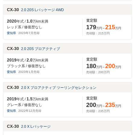
CX-30
2.0 20S Lパッケージ 4WD
査定額
2020
1.0
年式 /
万km未満
179
215
レッド系 / 修復歴なし
万円～
万円
愛知県
2023
年
7
月売却
売却額：
215
万円
CX-30
2.0 20S プロアクティブ
査定額
2019
2.0
年式 /
万km未満
180
200
ブラック系 / 修復歴なし
万円～
万円
愛知県
2023
年
1
月売却
売却額：
200
万円
CX-30
2.0 X プロアクティブ ツーリングセレクション
査定額
2019
1.5
年式 /
万km未満
200
235
グレー系 / 修復歴なし
万円～
万円
愛知県
2022
年
12
月売却
売却額：
235
万円
CX-30
2.0 X Lパッケージ