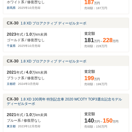
187
ホワイト系 / 修復歴なし
万円
群馬県
2025
年
10
月売却
売却額：
187
万円
CX-30
1.8 XD プロアクティブ ディーゼルターボ
査定額
2023
1.0
年式 /
万km未満
181
228
ゴールド系 / 修復歴なし
万円～
万円
千葉県
2025
年
10
月売却
売却額：
228
万円
CX-30
1.8 XD プロアクティブ ディーゼルターボ
査定額
2021
4.0
年式 /
万km未満
199
ブラック系 / 修復歴なし
万円
京都府
2024
年
3
月売却
売却額：
199
万円
CX-30
1.8 XD 100周年 特別記念車 2020 WCOTY TOP3選出記念モデル
ディーゼルターボ
査定額
2021
1.0
年式 /
万km未満
140
150
ブルー系 / 修復歴なし
万円～
万円
東京都
2023
年
12
月売却
売却額：
150
万円