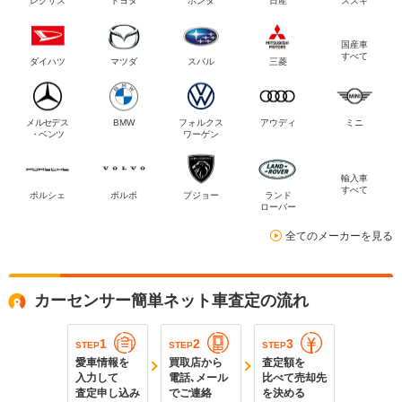
レクサス
トヨタ
ホンダ
日産
スズキ
国産車
すべて
ダイハツ
マツダ
スバル
三菱
メルセデス
BMW
フォルクス
アウディ
ミニ
・ベンツ
ワーゲン
輸入車
すべて
ポルシェ
ボルボ
プジョー
ランド
ローバー
全てのメーカーを見る
カーセンサー簡単ネット車査定の流れ
1
2
3
STEP
STEP
STEP
愛車情報を
買取店から
査定額を
入力して
電話､メール
比べて売却先
査定申し込み
でご連絡
を決める