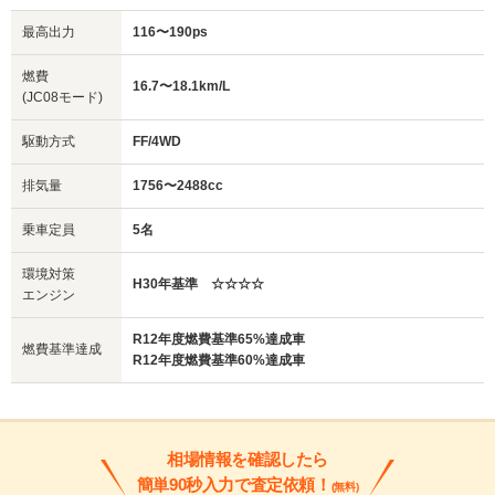
最高出力
116〜190ps
燃費
16.7〜18.1km/L
(JC08モード)
駆動方式
FF/4WD
排気量
1756〜2488cc
乗車定員
5名
環境対策
H30年基準 ☆☆☆☆
エンジン
R12年度燃費基準65%達成車
燃費基準達成
R12年度燃費基準60%達成車
相場情報を確認したら
簡単90秒入力で査定依頼！
(無料)