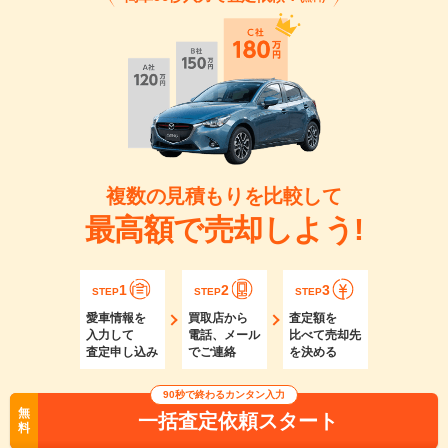
複数の見積もりを比較して
最高額で売却しよう!
1
2
3
STEP
STEP
STEP
愛車情報を
買取店から
査定額を
入力して
電話、メール
比べて売却先
査定申し込み
でご連絡
を決める
90秒で終わるカンタン入力
無
一括査定依頼スタート
料