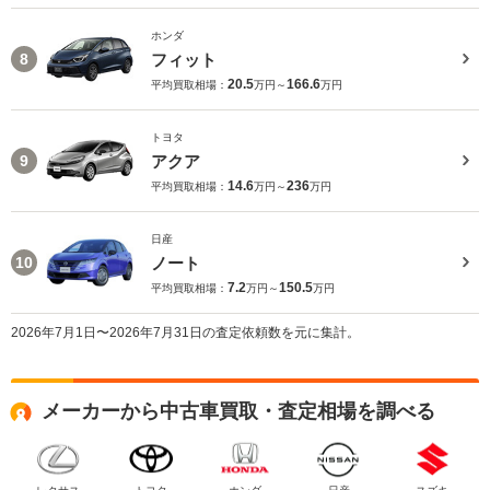
ホンダ
フィット
8
20.5
166.6
平均買取相場：
万円～
万円
トヨタ
アクア
9
14.6
236
平均買取相場：
万円～
万円
日産
ノート
10
7.2
150.5
平均買取相場：
万円～
万円
2026年7月1日〜2026年7月31日の査定依頼数を元に集計。
メーカーから中古車買取・査定相場を調べる