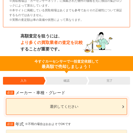
※買取相場は「カーセンサーネット」に掲載された物件の価格を元に独自の集計ロジ
ックによって算出しています。
※本サイトに掲載している買取相場はあくまでも参考でありその正確性について保証
するものではありません。
※実際の査定額は車の装備や状態によって異なります。
高額査定を狙うには、
より多くの買取業者の査定を比較
することが重要です。
今すぐカーセンサーで一括査定依頼して
最高額で売却しましょう！
入力
確認
完了
メーカー・車種・グレード
必須
選択してください
年式
必須
※不明の場合はおおよそでOKです