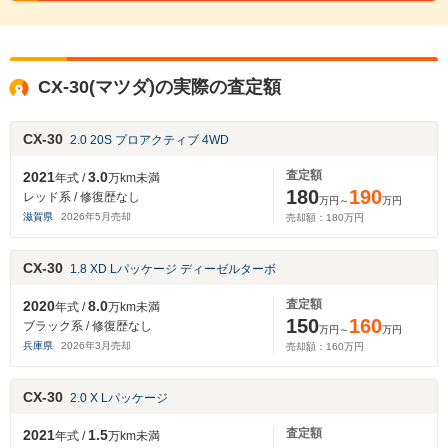
CX-30(マツダ)の実際の査定額
CX-30
2.0 20S プロアクティブ 4WD
査定額
2021
3.0
年式 /
万km未満
180
190
レッド系 / 修復歴なし
万円～
万円
滋賀県
2026
年
5
月売却
売却額：
180
万円
CX-30
1.8 XD Lパッケージ ディーゼルターボ
査定額
2020
8.0
年式 /
万km未満
150
160
ブラック系 / 修復歴なし
万円～
万円
兵庫県
2026
年
3
月売却
売却額：
160
万円
CX-30
2.0 X Lパッケージ
査定額
2021
1.5
年式 /
万km未満