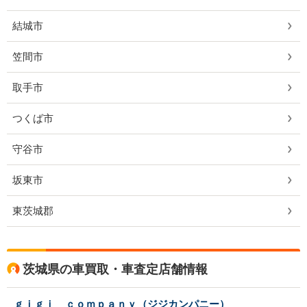
結城市
笠間市
取手市
つくば市
守谷市
坂東市
東茨城郡
茨城県の車買取・車査定店舗情報
ｇｉｇｉ ｃｏｍｐａｎｙ（ジジカンパニー）