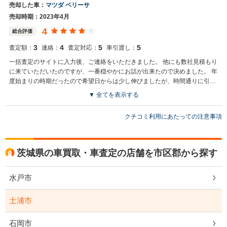
売却した車：
マツダ ベリーサ
も宜しくお願い致します。
売却時期：2023年4月
4
総合評価
3
4
5
5
査定額：
連絡：
査定対応：
車引渡し：
一括査定のサイトに入力後、ご連絡をいただきました。 他にも数社見積もり
に来ていただいたのですが、一番穏やかにお話が出来たので決めました。 年
度始まりの時期だったので希望日からは少し伸びましたが、時間通りに引き
取りに来て下さり良かったです。
▼ 全てを表示する
買取店からの返信
クチコミ利用にあたっての注意事項
この度は大変ありがたいお言葉を頂き有難うございます。 スタップ一
同より一層お客様に喜んで頂けるよう邁進してまいりますので今後と
も宜しくお願い致します。
茨城県の車買取・車査定の店舗を市区郡から探す
水戸市
土浦市
石岡市