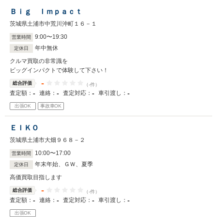
Ｂｉｇ Ｉｍｐａｃｔ
茨城県土浦市中荒川沖町１６－１
9
:
00
〜
19
:
30
営業時間
年中無休
定休日
クルマ買取の非常識を
ビッグインパクトで体験して下さい！
-
総合評価
（-件）
-
-
-
-
査定額：
連絡：
査定対応：
車引渡し：
出張OK
事故車OK
ＥＩＫＯ
茨城県土浦市大畑９６８－２
10
:
00
〜
17
:
00
営業時間
年末年始、ＧＷ、夏季
定休日
高価買取目指します
-
総合評価
（-件）
-
-
-
-
査定額：
連絡：
査定対応：
車引渡し：
出張OK