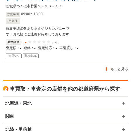
茨城県つくば市竹園２－１６－１７
09
:
00
〜
18
:
00
営業時間
-
定休日
買取実績多数ありますジジカンパニーで
す！お気軽にご連絡お待ちしております
-
総合評価
（-件）
-
-
-
-
査定額：
連絡：
査定対応：
車引渡し：
出張OK
事故車OK
もっと見る
車買取・車査定の店舗を他の都道府県から探す
北海道・東北
関東
北陸・甲信越