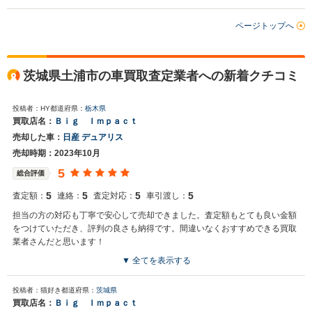
ページトップへ
茨城県土浦市の車買取査定業者への新着クチコミ
投稿者：HY
都道府県：
栃木県
買取店名：
Ｂｉｇ Ｉｍｐａｃｔ
売却した車：
日産 デュアリス
売却時期：2023年10月
5
総合評価
5
5
5
5
査定額：
連絡：
査定対応：
車引渡し：
担当の方の対応も丁寧で安心して売却できました。査定額もとても良い金額
をつけていただき、評判の良さも納得です。間違いなくおすすめできる買取
業者さんだと思います！
▼ 全てを表示する
買取店からの返信
投稿者：猫好き
都道府県：
茨城県
この度は大変ありがたいお言葉を頂き有難うございます。スタッフ一
買取店名：
Ｂｉｇ Ｉｍｐａｃｔ
同より一層お客様に喜んで頂けるよう邁進してまいりますので今後と