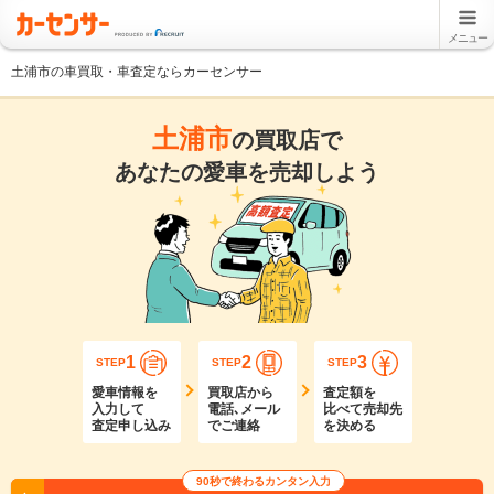
メニュー
土浦市の車買取・車査定ならカーセンサー
土浦市
の買取店で
あなたの愛車を売却しよう
1
2
3
STEP
STEP
STEP
愛車情報を
買取店から
査定額を
入力して
電話､メール
比べて売却先
査定申し込み
でご連絡
を決める
90秒で終わるカンタン入力