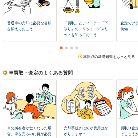
普通車の売却に必要な書類
「買取」とディーラー「下
査定でプ
を揃えておこう
取り」のメリット・デメリ
装備
ットを知っておこう
車買取の基礎知識をもっと見る
車買取・査定のよくある質問
車の所有者が亡くなった場
売却手続きに何か費用はか
買取り査
合、車を売るのに何が必要
かりますか？
でしょう