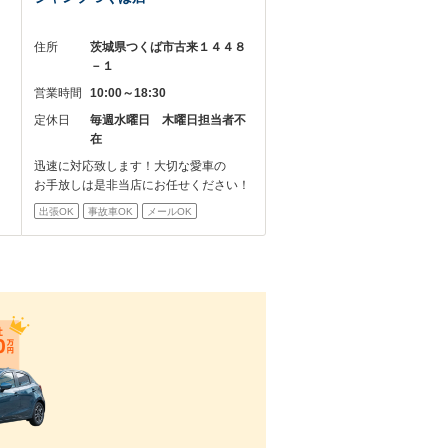
－
住所
茨城県つくば市古来１４４８
－１
営業時間
10:00～18:30
定休日
毎週水曜日 木曜日担当者不
在
迅速に対応致します！大切な愛車の
お手放しは是非当店にお任せください！
出張OK
事故車OK
メールOK