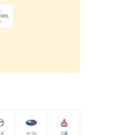
を
売却先
る
ツダ
スバル
三菱