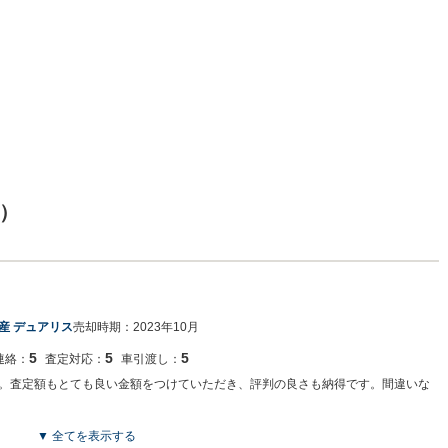
）
産 デュアリス
売却時期：
2023年10月
5
5
5
連絡：
査定対応：
車引渡し：
。査定額もとても良い金額をつけていただき、評判の良さも納得です。間違いな
▼ 全てを表示する