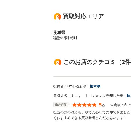
買取対応エリア
茨城県
稲敷郡阿見町
このお店のクチコミ（2件
投稿者：
HY
都道府県：
栃木県
買取店名：
Ｂｉｇ Ｉｍｐａｃｔ
売却した車：
日
5
5
総合評価
査定額：
点
担当の方の対応も丁寧で安心して売却できました
くおすすめできる買取業者さんだと思います！