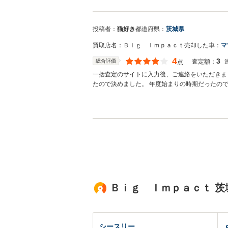
買取店からの返信
この度は大変ありがたいお言葉を頂き有難うござ
で今後とも宜しくお願い致します。
投稿者：
猫好き
都道府県：
茨城県
買取店名：
Ｂｉｇ Ｉｍｐａｃｔ
売却した車：
マ
4
3
総合評価
査定額：
点
一括査定のサイトに入力後、ご連絡をいただきま
たので決めました。 年度始まりの時期だったの
す。
買取店からの返信
この度は大変ありがたいお言葉を頂き有難うござ
で今後とも宜しくお願い致します。
Ｂｉｇ Ｉｍｐａｃｔ 
シースリー