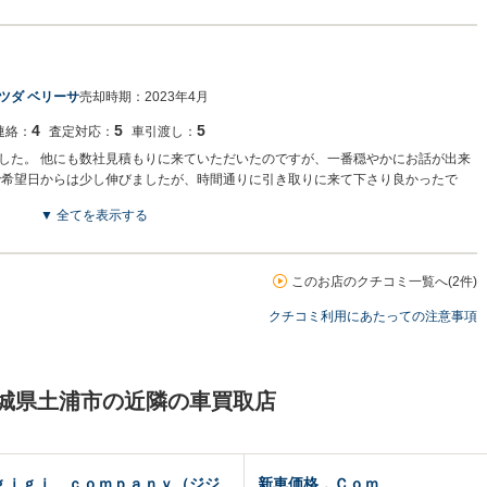
います。スタッフ一同より一層お客様に喜んで頂けるよう邁進してまいりますの
ツダ ベリーサ
売却時期：
2023年4月
4
5
5
連絡：
査定対応：
車引渡し：
した。 他にも数社見積もりに来ていただいたのですが、一番穏やかにお話が出来
で希望日からは少し伸びましたが、時間通りに引き取りに来て下さり良かったで
▼ 全てを表示する
このお店のクチコミ一覧へ(2件)
います。 スタップ一同より一層お客様に喜んで頂けるよう邁進してまいりますの
クチコミ利用にあたっての注意事項
茨城県土浦市の近隣の車買取店
ｇｉｇｉ ｃｏｍｐａｎｙ（ジジ
新車価格．Ｃｏｍ