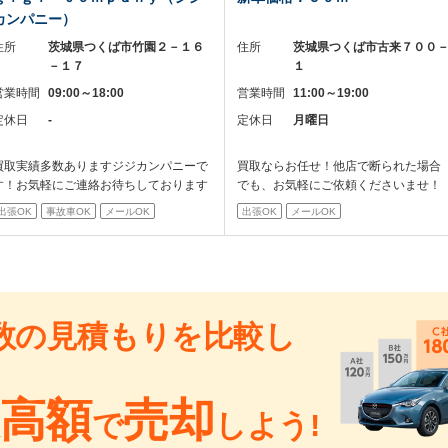
カンパニー）
住所
茨城県つくば市竹園２－１６
住所
茨城県つくば市古来７００
－１７
１
営業時間
09:00～18:00
営業時間
11:00～19:00
定休日
-
定休日
月曜日
買取実績多数ありますジジカンパニーで
買取ならお任せ！他店で断られた場合
す！お気軽にご連絡お待ちしております
でも、お気軽にご依頼くださいませ！
出張OK
事故車OK
メールOK
出張OK
メールOK
数の見積もりを比較し
高額
売却
で
しよう!