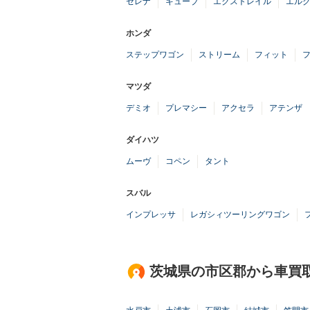
セレナ
キューブ
エクストレイル
エル
ホンダ
ステップワゴン
ストリーム
フィット
マツダ
デミオ
プレマシー
アクセラ
アテンザ
ダイハツ
ムーヴ
コペン
タント
スバル
インプレッサ
レガシィツーリングワゴン
茨城県の市区郡から車買