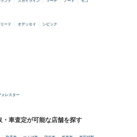
グランド
スカイライン
マーチ
ノート
モコ
フリード
オデッセイ
シビック
フォレスター
取・車査定が可能な店舗を探す