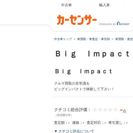
中古車
輸入車
中古車トップ
車買取・車査定・車売却
車買取・査定
Ｂｉｇ Ｉｍｐａｃｔ
Ｂｉｇ Ｉｍｐａｃｔ
クルマ買取の非常識を
ビッグインパクトで体験して下さい！
-
クチコミ総合評価：
点
（投稿数2件）
-
-
-
-
査定額：
連絡：
査定対応：
車引渡し：
▼ クチコミ評点について