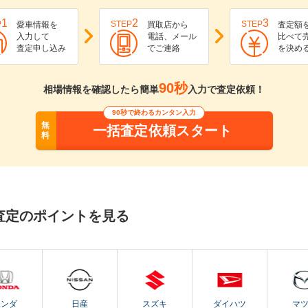
1
2
3
P
STEP
STEP
愛車情報を
買取店から
査定額
入力して
電話、メール
比べて
査定申し込み
でご連絡
を決め
90秒
相場情報を確認したら簡単
入力で査定依頼！
90秒で終わるカンタン入力
無
一括査定依頼スタート
料
査定のポイントを見る
ホンダ
日産
スズキ
ダイハツ
マ