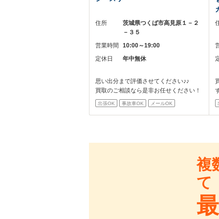
住所
茨城県つくば市高見原１－２
－３５
営業時間
10:00～19:00
定休日
年中無休
思い出分まで評価させてください♪♪
買取のご相談なら是非お任せください！
出張OK
事故車OK
メールOK
複
て
最