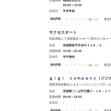
営業時間
時間外対応可
09:00～19:00
定休日
年末年始
-
総合評価
査定
点
（-件）
サクセスオート
現金買取にて高額査定スポーツ系中心に全メ
住所
茨城県取手市谷中３２６－３
営業時間
10:00～20:00
定休日
年中無休
-
総合評価
査定
点
（-件）
ｇｉｇｉ ｃｏｍｐａｎｙ（ジジ
買取実績多数ありますジジカンパニーです！
住所
茨城県つくば市竹園２－１６－１７
営業時間
09:00～18:00
定休日
-
-
総合評価
査定