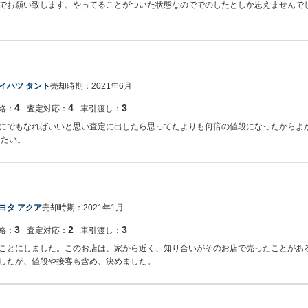
でお願い致します。やってることがついた状態なのででのしたとしか思えませんで
イハツ タント
売却時期：
2021年6月
4
4
3
絡：
査定対応：
車引渡し：
にでもなればいいと思い査定に出したら思ってたよりも何倍の値段になったからよか
したい。
ヨタ アクア
売却時期：
2021年1月
3
2
3
絡：
査定対応：
車引渡し：
ことにしました。このお店は、家から近く、知り合いがそのお店で売ったことがあ
したが、値段や接客も含め、決めました。