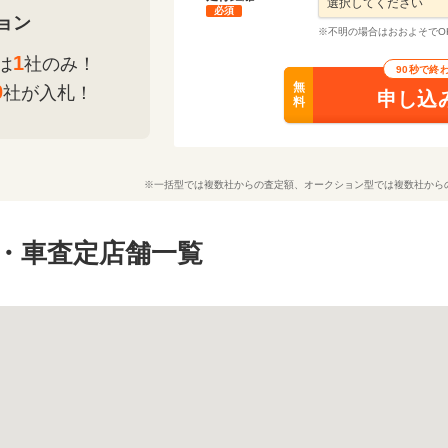
必須
ョン
※不明の場合はおおよそでO
1
は
社のみ！
90秒で終
無
0
社が入札！
申し込
料
※一括型では複数社からの査定額、オークション型では複数社から
・車査定店舗一覧