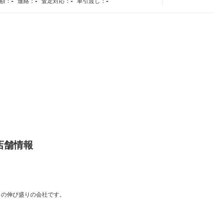
-
-
-
-
額：
連絡：
査定対応：
車引渡し：
店舗情報
目の伸び盛りの会社です。