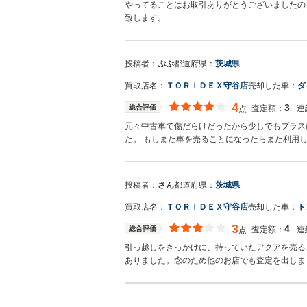
やってることはお取引ありがとうございましたの
致します。
投稿者：
ぷぷ
都道府県：
茨城県
買取店名：
ＴＯＲＩＤＥＸ守谷店
売却した車：
ダ
4
3
総合評価
査定額：
連
点
元々中古車で傷だらけだったから少しでもプラス
た。 もしまた車を売ることになったらまた利用
投稿者：
さん
都道府県：
茨城県
買取店名：
ＴＯＲＩＤＥＸ守谷店
売却した車：
ト
3
4
総合評価
査定額：
連
点
引っ越しをきっかけに、持っていたアクアを売る
ありました。念のため他のお店でも査定を出しま