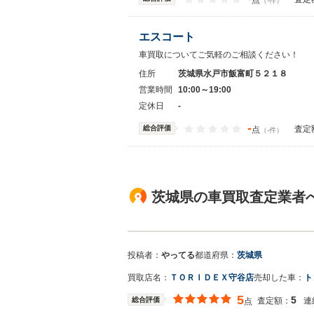
点
（-件）
エスコート
車買取についてご気軽のご相談ください！
住所
茨城県水戸市飯富町５２１８
営業時間
10:00～19:00
定休日
-
-
総合評価
査定
点
（-件）
茨城県の車買取査定業者
投稿者：
やってる
都道府県：
茨城県
買取店名：
ＴＯＲＩＤＥＸ守谷店
売却した車：
ト
5
5
総合評価
査定額：
連
点