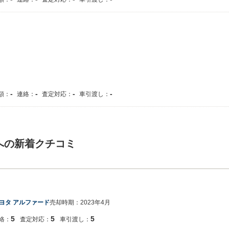
-
-
-
-
額：
連絡：
査定対応：
車引渡し：
への新着クチコミ
ヨタ アルファード
売却時期：
2023年4月
5
5
5
絡：
査定対応：
車引渡し：