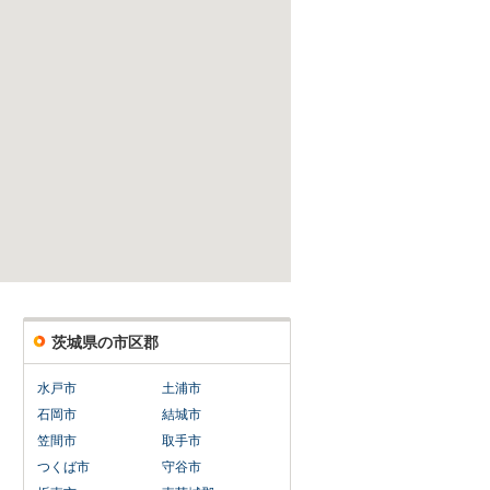
茨城県の市区郡
水戸市
土浦市
石岡市
結城市
笠間市
取手市
つくば市
守谷市