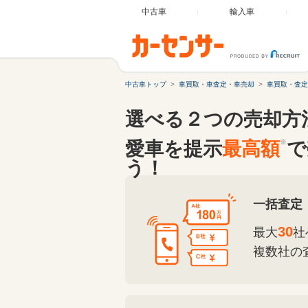
中古車
輸入車
中古車トップ
車買取・車査定・車売却
車買取・査定
選べる２つの売却方
愛車を提示
最高額
※
で
う！
一括査定
30
最大
社
複数社の