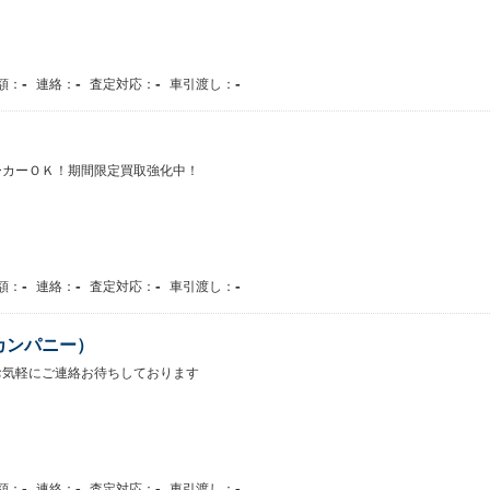
-
-
-
-
額：
連絡：
査定対応：
車引渡し：
ーカーＯＫ！期間限定買取強化中！
-
-
-
-
額：
連絡：
査定対応：
車引渡し：
カンパニー）
お気軽にご連絡お待ちしております
-
-
-
-
額：
連絡：
査定対応：
車引渡し：