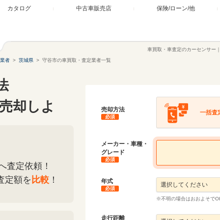
カタログ
中古車販売店
保険/ローン/他
車買取・車査定のカーセンサー
業者
茨城県
守谷市の車買取・査定業者一覧
法
売却しよ
売却方法
一括査
必須
メーカー・車種・
グレード
必須
へ査定依頼！
査定額を
比較
！
年式
必須
※不明の場合はおおよそでO
走行距離