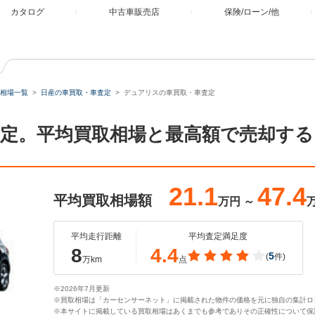
カタログ
中古車販売店
保険/ローン/他
相場一覧
日産の車買取・車査定
デュアリスの車買取・車査定
定。平均買取相場と最高額で売却する
21.1
47.4
平均買取相場額
万円
～
平均走行距離
平均査定満足度
8
4.4
5
(
件)
万km
点
※2026年7月更新
※買取相場は「カーセンサーネット」に掲載された物件の価格を元に独自の集計ロ
※本サイトに掲載している買取相場はあくまでも参考でありその正確性について保