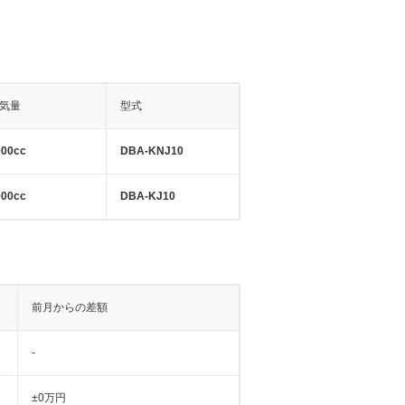
気量
型式
000cc
DBA-KNJ10
000cc
DBA-KJ10
前月からの差額
-
±0万円