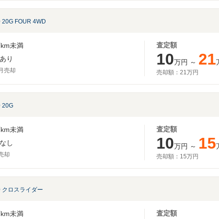
0 20G FOUR 4WD
査定額
km未満
10
21
あり
万円
～
3月売却
売却額：
21万円
0 20G
査定額
km未満
10
15
なし
万円
～
月売却
売却額：
15万円
.0 クロスライダー
査定額
km未満