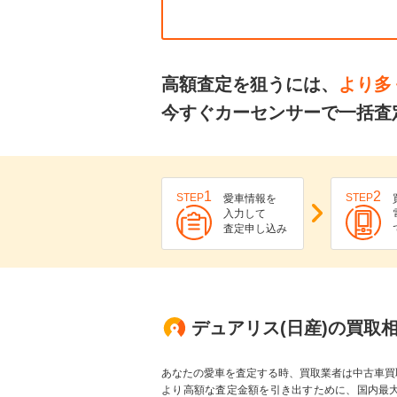
高額査定を狙うには、
より多
今すぐカーセンサーで一括査
1
2
STEP
STEP
愛車情報を
入力して
査定申し込み
デュアリス(日産)の買取
あなたの愛車を査定する時、買取業者は中古車買
より高額な査定金額を引き出すために、国内最