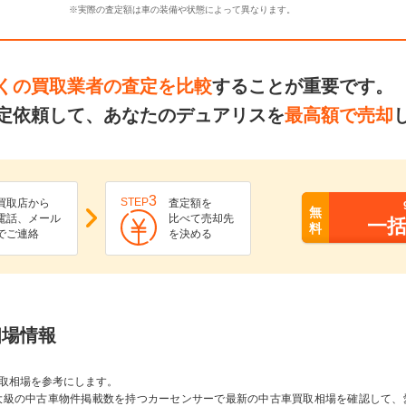
※実際の査定額は車の装備や状態によって異なります。
くの買取業者の査定を比較
することが重要です。
定依頼して、あなたのデュアリスを
最高額で売却
3
STEP
買取店から
査定額を
無
電話、メール
比べて売却先
一
料
でご連絡
を決める
相場情報
取相場を参考にします。
大級の中古車物件掲載数を持つカーセンサーで最新の中古車買取相場を確認して、