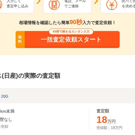
入力して
電話、メール
比べて
査定申し込み
でご連絡
を決め
90秒
相場情報を確認したら簡単
入力で査定依頼！
90秒で終わるカンタン入力
無
一括査定依頼スタート
料
(日産)の実際の査定額
0 20G
査定額
km未満
18
歴なし
万円
月売却
売却額：
18万円