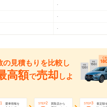
-
-
-
数の見積もりを比較し
最高額
売却
で
しよ
1
2
3
STEP
STEP
愛車情報を
買取店から
査定額