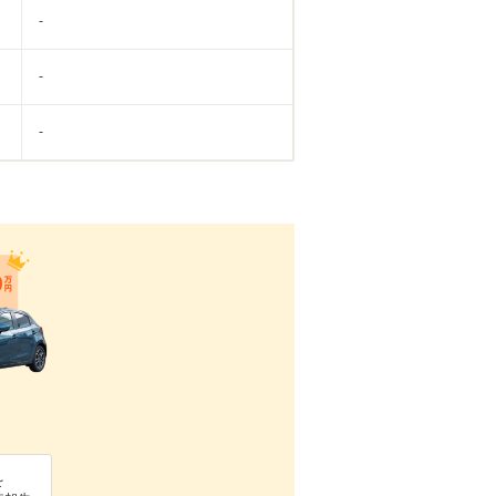
-
-
-
を