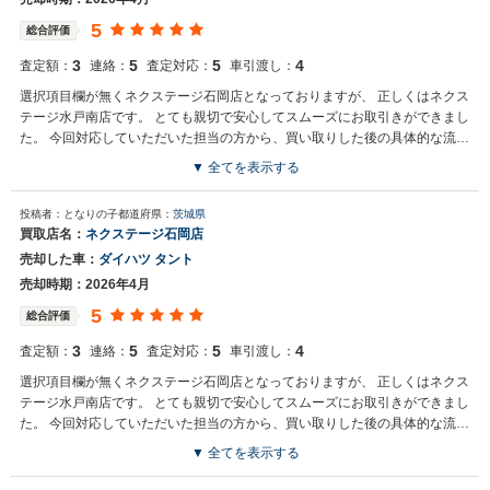
5
総合評価
3
5
5
4
査定額：
連絡：
査定対応：
車引渡し：
選択項目欄が無くネクステージ石岡店となっておりますが、 正しくはネクス
テージ水戸南店です。 とても親切で安心してスムーズにお取引きができまし
た。 今回対応していただいた担当の方から、買い取りした後の具体的な流れ
の説明や、責任者からの挨拶のお礼などしていただきました。 また、陸運送
▼ 全てを表示する
の手配をしていただき、後日に車を引き取っていただけたのと査定額も含め
買取店からの返信
て嬉しかったです。 また機会があればお願いしたいと思います。
投稿者：となりの子
都道府県：
茨城県
お世話になっております。株式会社ネクステージでございます。この
買取店名：
ネクステージ石岡店
度はネクステージをご利用いただきまして誠にありがとうございまし
売却した車：
ダイハツ タント
た。弊社スタッフの接客をお褒め頂き光栄です。今後もご満足いただ
けるよう精進してまいります。スタッフ一同、またのご利用お待ちし
売却時期：2026年4月
ております。
5
総合評価
3
5
5
4
査定額：
連絡：
査定対応：
車引渡し：
選択項目欄が無くネクステージ石岡店となっておりますが、 正しくはネクス
テージ水戸南店です。 とても親切で安心してスムーズにお取引きができまし
た。 今回対応していただいた担当の方から、買い取りした後の具体的な流れ
の説明や、責任者からの挨拶のお礼などしていただきました。 また、陸運送
▼ 全てを表示する
の手配をしていただき、後日に車を引き取っていただけたのと査定額も含め
買取店からの返信
て嬉しかったです。 また機会があればお願いしたいと思います。