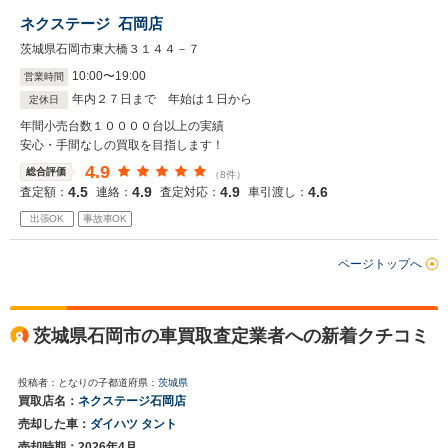
ネクステージ 石岡店
茨城県石岡市東大橋３１４４－７
10
:
00
〜
19
:
00
営業時間
年内２７日まで 年始は１日から
定休日
年間小売台数１００００台以上の実績
安心・手間なしの買取を目指します！
4.9
総合評価
（8件）
4.5
4.9
4.9
4.6
査定額：
連絡：
査定対応：
車引渡し：
出張OK
事故車OK
ページトップへ
茨城県石岡市の車買取査定業者への新着クチコミ
投稿者：となりの子
都道府県：
茨城県
買取店名：
ネクステージ石岡店
売却した車：
ダイハツ タント
売却時期：2026年4月