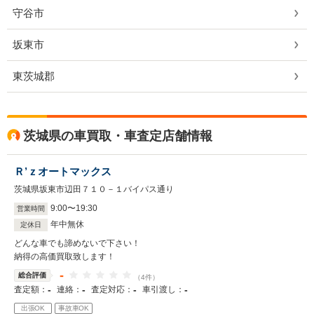
守谷市
坂東市
東茨城郡
茨城県の車買取・車査定店舗情報
Ｒ’ｚオートマックス
茨城県坂東市辺田７１０－１バイパス通り
9
:
00
〜
19
:
30
営業時間
年中無休
定休日
どんな車でも諦めないで下さい！
納得の高価買取致します！
-
総合評価
（4件）
-
-
-
-
査定額：
連絡：
査定対応：
車引渡し：
出張OK
事故車OK