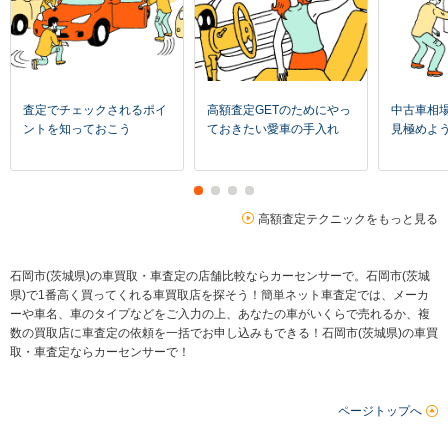
査定でチェックされるポイ
高額査定GETのためにやっ
中古車相
ントを知っておこう
ておきたい愛車の手入れ
見極めよ
高額査定テクニックをもっと見る
石岡市(茨城県)の車買取・車査定の店舗比較ならカーセンサーで。石岡市(茨城
県)で1番高く買ってくれる車買取店を探そう！簡単ネット車査定では、メーカ
ーや車名、車のタイプなどをご入力の上、あなたの車がいくらで売れるか、複
数の買取店に車査定の依頼を一括でお申し込みもできる！石岡市(茨城県)の車買
取・車査定ならカーセンサーで！
ページトップへ