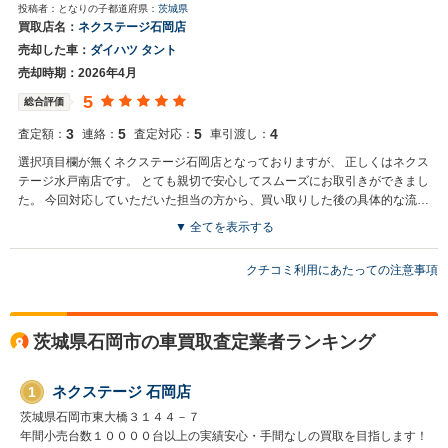
投稿者：となりの子
都道府県：
茨城県
お世話になっております。株式会社ネクステージでございます。この
買取店名：
ネクステージ石岡店
度はネクステージをご利用いただきまして誠にありがとうございまし
売却した車：
ダイハツ タント
た。弊社スタッフの接客をお褒め頂き光栄です。今後もご満足いただ
けるよう精進してまいります。スタッフ一同、またのご利用お待ちし
売却時期：2026年4月
ております。
5
総合評価
3
5
5
4
査定額：
連絡：
査定対応：
車引渡し：
選択項目欄が無くネクステージ石岡店となっておりますが、 正しくはネクス
テージ水戸南店です。 とても親切で安心してスムーズにお取引きができまし
た。 今回対応していただいた担当の方から、買い取りした後の具体的な流れ
の説明や、責任者からの挨拶のお礼などしていただきました。 また、陸運送
▼ 全てを表示する
の手配をしていただき、後日に車を引き取っていただけたのと査定額も含め
買取店からの返信
て嬉しかったです。 また機会があればお願いしたいと思います。
クチコミ利用にあたっての注意事項
お世話になっております。株式会社ネクステージでございます。この
度はネクステージをご利用いただきまして誠にありがとうございまし
た。弊社スタッフの接客をお褒め頂き光栄です。今後もご満足いただ
けるよう精進してまいります。スタッフ一同、またのご利用お待ちし
茨城県石岡市の車買取査定業者ランキング
ております。
ネクステージ 石岡店
1
茨城県石岡市東大橋３１４４－７
年間小売台数１００００台以上の実績安心・手間なしの買取を目指します！