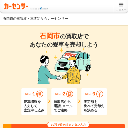
メニュー
石岡市の車買取・車査定ならカーセンサー
石岡市
の買取店で
あなたの愛車を売却しよう
1
2
3
STEP
STEP
STEP
愛車情報を
買取店から
査定額を
入力して
電話､メール
比べて売却先
査定申し込み
でご連絡
を決める
90秒で終わるカンタン入力