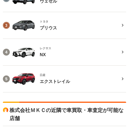
ヴェゼル
トヨタ
3
プリウス
レクサス
4
NX
日産
5
エクストレイル
株式会社ＭＫＣの近隣で車買取・車査定が可能な
店舗