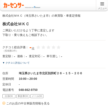
メニュー
株式会社ＭＫＣ（埼玉県さいたま市）の車買取・車査定情報
株式会社ＭＫＣ
ご満足いただけるよう丁寧に査定します
下取り・乗り換えもご相談下さい。
-
クチコミ総合評価：
点
（投稿数3件）
-
-
-
-
査定額：
連絡：
査定対応：
車引渡し：
▼ クチコミ評点について
住所
埼玉県さいたま市北区別所町２６－１５－２０６
営業時間
10:00～20:00
定休日
-
電話番号
048-662-9750
出張OK
事故車OK
メールOK
このお店の中古車販売情報を見る