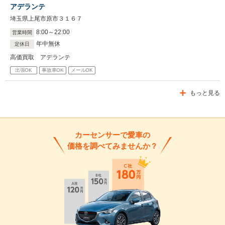
アデランテ
埼玉県上尾市原市３１６７
8
:
00
～
22
:
00
営業時間
年中無休
定休日
高価買取 アデランテ
出張OK
事故車OK
メールOK
もっと見る
カーセンサーで愛車の
価格を調べてみませんか？