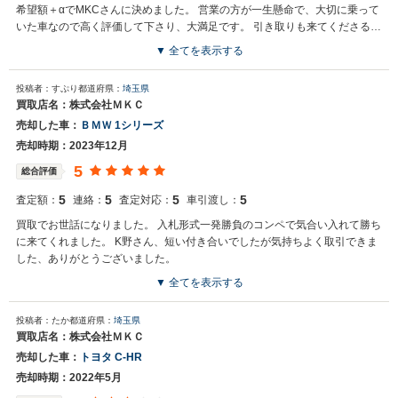
希望額＋αでMKCさんに決めました。 営業の方が一生懸命で、大切に乗って
いた車なので高く評価して下さり、大満足です。 引き取りも来てくださるよ
うで、よろしくお願いします。
▼ 全てを表示する
投稿者：すぷり
都道府県：
埼玉県
買取店名：株式会社ＭＫＣ
売却した車：
ＢＭＷ 1シリーズ
売却時期：2023年12月
5
総合評価
5
5
5
5
査定額：
連絡：
査定対応：
車引渡し：
買取でお世話になりました。 入札形式一発勝負のコンペで気合い入れて勝ち
に来てくれました。 K野さん、短い付き合いでしたが気持ちよく取引できま
した、ありがとうございました。
▼ 全てを表示する
投稿者：たか
都道府県：
埼玉県
買取店名：株式会社ＭＫＣ
売却した車：
トヨタ C-HR
売却時期：2022年5月