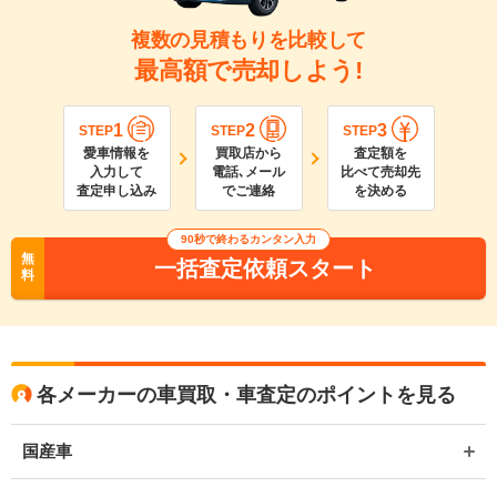
複数の見積もりを比較して
最高額で売却しよう!
1
2
3
STEP
STEP
STEP
愛車情報を
買取店から
査定額を
入力して
電話､メール
比べて売却先
査定申し込み
でご連絡
を決める
90
秒で終わるカンタン入力
無
一括査定依頼スタート
料
各メーカーの車買取・車査定のポイントを見る
国産車