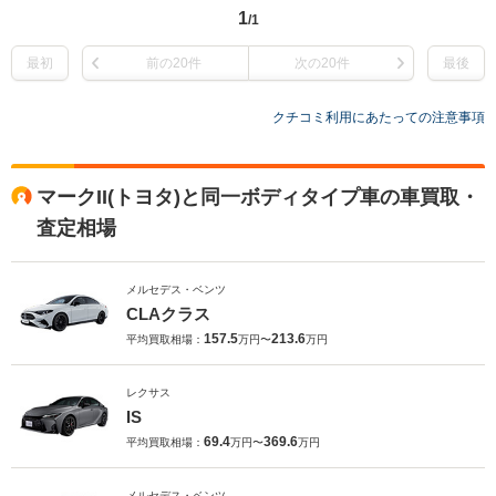
1
/1
最初
前の20件
次の20件
最後
クチコミ利用にあたっての注意事項
マークII(トヨタ)と同一ボディタイプ車の車買取・
査定相場
メルセデス・ベンツ
CLAクラス
157.5
213.6
平均買取相場：
万円〜
万円
レクサス
IS
69.4
369.6
平均買取相場：
万円〜
万円
メルセデス・ベンツ