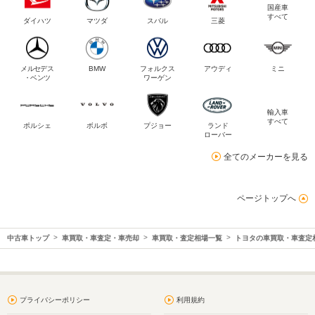
国産車
すべて
ダイハツ
マツダ
スバル
三菱
メルセデス
BMW
フォルクス
アウディ
ミニ
・ベンツ
ワーゲン
輸入車
すべて
ポルシェ
ボルボ
プジョー
ランド
ローバー
全てのメーカーを見る
ページトップへ
中古車トップ
車買取・車査定・車売却
車買取・査定相場一覧
トヨタの車買取・車査定
プライバシーポリシー
利用規約