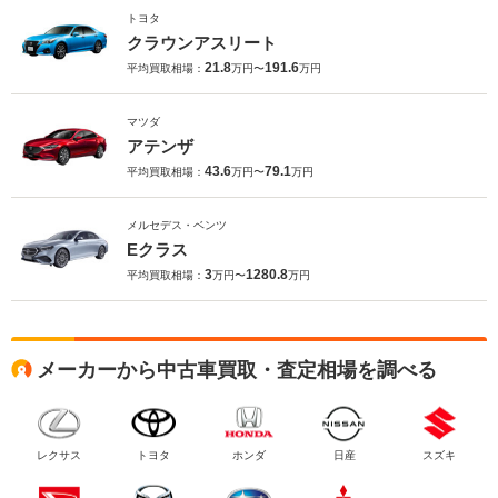
トヨタ
クラウンアスリート
21.8
191.6
平均買取相場：
万円〜
万円
マツダ
アテンザ
43.6
79.1
平均買取相場：
万円〜
万円
メルセデス・ベンツ
Eクラス
3
1280.8
平均買取相場：
万円〜
万円
メーカーから中古車買取・査定相場を調べる
レクサス
トヨタ
ホンダ
日産
スズキ