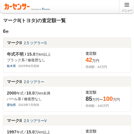
メニュー
マークII(トヨタ)の査定額一覧
6
件
マークII
2.5 ツアラーS
査定額
年式不明 /
15.0
万km以上
42
ブラック系 / 修復歴なし
万円
栃木県
2025
年
8
月売却
売却額：
42
万円
マークII
2.0 ツアラー
査定額
2000
10.0
年式 /
万km未満
85
100
パール系 / 修復歴なし
万円〜
万円
愛知県
2023
年
7
月売却
売却額：
100
万円
マークII
2.5 ツアラーV
査定額
1997
15.0
年式 /
万km以上