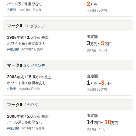
2
パール系 / 修復歴なし
万円
兵庫県
2021
年
12
月売却
売却額：
2
万円
マークII
2.0 グランデ
査定額
1996
3.5
年式 /
万km未満
3
5
ホワイト系 / 修復歴あり
万円〜
万円
神奈川県
2020
年
5
月売却
売却額：
5
万円
マークII
2.0 グランデ
査定額
2003
15.0
年式 /
万km以上
1
3
ホワイト系 / 修復歴あり
万円〜
万円
北海道
2020
年
1
月売却
売却額：
3
万円
マークII
2.5 iR-V
査定額
2000
5.0
年式 /
万km未満
14
18
パール系 / 修復歴なし
万円〜
万円
神奈川県
2019
年
10
月売却
売却額：
18
万円