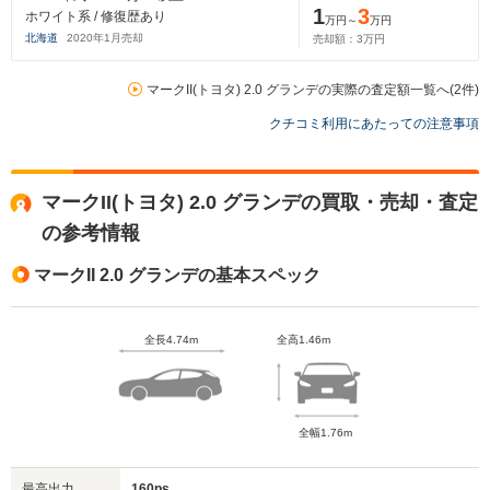
1
3
ホワイト系 / 修復歴あり
万円～
万円
北海道
2020
年
1
月売却
売却額：
3
万円
マークII(トヨタ) 2.0 グランデの実際の査定額一覧へ(2件)
クチコミ利用にあたっての注意事項
マークII(トヨタ) 2.0 グランデの買取・売却・査定
の参考情報
マークII 2.0 グランデの基本スペック
全長4.74m
全高1.46m
全幅1.76m
最高出力
160ps