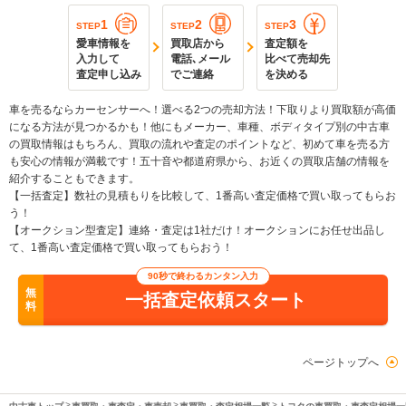
1
2
3
STEP
STEP
STEP
愛車情報を
買取店から
査定額を
入力して
電話､メール
比べて売却先
査定申し込み
でご連絡
を決める
車を売るならカーセンサーへ！選べる2つの売却方法！下取りより買取額が高価
になる方法が見つかるかも！他にもメーカー、車種、ボディタイプ別の中古車
の買取情報はもちろん、買取の流れや査定のポイントなど、初めて車を売る方
も安心の情報が満載です！五十音や都道府県から、お近くの買取店舗の情報を
紹介することもできます。
【一括査定】数社の見積もりを比較して、1番高い査定価格で買い取ってもらお
う！
【オークション型査定】連絡・査定は1社だけ！オークションにお任せ出品し
て、1番高い査定価格で買い取ってもらおう！
90秒で終わるカンタン入力
無
一括査定依頼スタート
料
ページトップへ