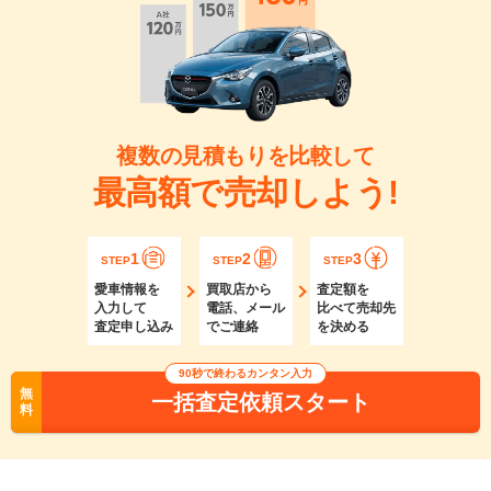
複数の見積もりを比較して
最高額で売却しよう!
1
2
3
STEP
STEP
STEP
愛車情報を
買取店から
査定額を
入力して
電話、メール
比べて売却先
査定申し込み
でご連絡
を決める
90秒で終わるカンタン入力
無
一括査定依頼スタート
料