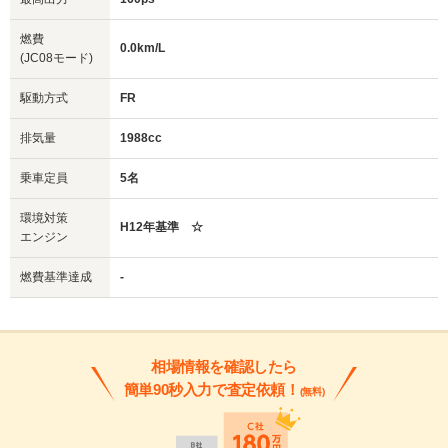
燃費
0.0km/L
(JC08モード)
駆動方式
FR
排気量
1988cc
乗車定員
5名
環境対策
H12年基準 ☆
エンジン
燃費基準達成
-
相場情報を確認したら
簡単90秒入力で査定依頼！
(無料)