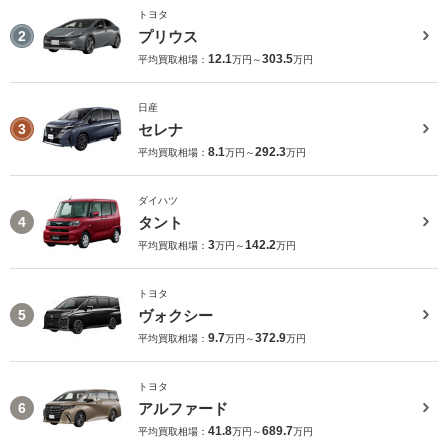
トヨタ
プリウス
2
12.1
303.5
平均買取相場：
万円～
万円
日産
セレナ
3
8.1
292.3
平均買取相場：
万円～
万円
ダイハツ
タント
4
3
142.2
平均買取相場：
万円～
万円
トヨタ
ヴォクシー
5
9.7
372.9
平均買取相場：
万円～
万円
トヨタ
アルファード
6
41.8
689.7
平均買取相場：
万円～
万円