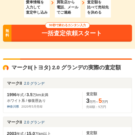
愛車情報を
買取店から
査定額を
入力して
電話、メール
比べて売却先
査定申し込み
でご連絡
を決める
90秒で終わるカンタン入力
無
一括査定依頼スタート
料
マークII(トヨタ) 2.0 グランデの実際の査定額
マークII
2.0 グランデ
査定額
1996
3.5
年式 /
万km未満
3
5
ホワイト系 / 修復歴あり
万円～
万円
神奈川県
2020
年
5
月売却
売却額：
5
万円
マークII
2.0 グランデ
査定額
2003
15.0
年式 /
万km以上