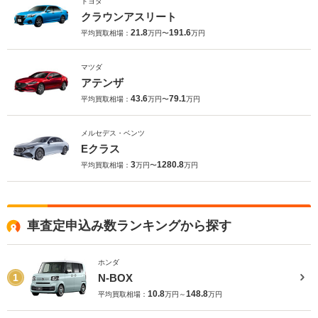
トヨタ
クラウンアスリート
21.8
191.6
平均買取相場：
万円〜
万円
マツダ
アテンザ
43.6
79.1
平均買取相場：
万円〜
万円
メルセデス・ベンツ
Eクラス
3
1280.8
平均買取相場：
万円〜
万円
車査定申込み数ランキングから探す
ホンダ
N-BOX
1
10.8
148.8
平均買取相場：
万円～
万円