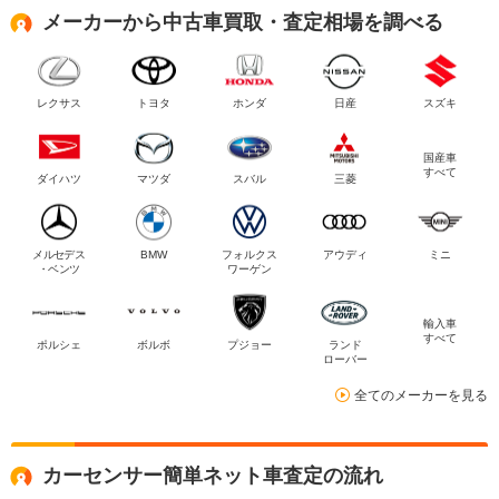
メーカーから中古車買取・査定相場を調べる
レクサス
トヨタ
ホンダ
日産
スズキ
国産車
すべて
ダイハツ
マツダ
スバル
三菱
メルセデス
BMW
フォルクス
アウディ
ミニ
・ベンツ
ワーゲン
輸入車
すべて
ポルシェ
ボルボ
プジョー
ランド
ローバー
全てのメーカーを見る
カーセンサー簡単ネット車査定の流れ