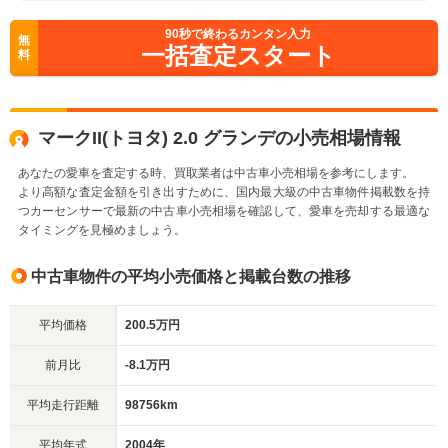
90
秒で終わるカンタン入力
無
一括査定スタート
料
マークII(トヨタ) 2.0 グランデの小売相場情報
あなたの愛車を査定する時、買取業者は中古車小売相場を参考にします。
より高額な査定金額を引き出すために、国内最大級の中古車物件掲載数を持
つカーセンサーで最新の中古車小売相場を確認して、愛車を売却する最適な
タイミングを見極めましょう。
中古車物件の平均小売価格と掲載台数の推移
平均価格
200.5万円
前月比
-8.1万円
平均走行距離
98756km
平均年式
2004年