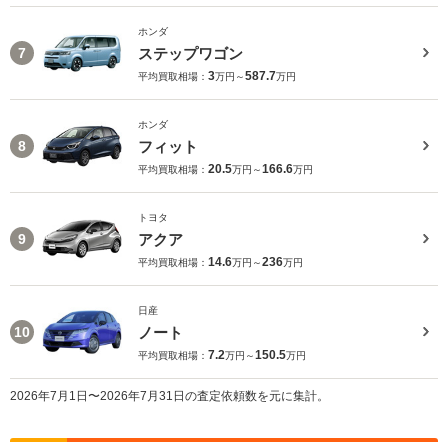
ホンダ
ステップワゴン
7
3
587.7
平均買取相場：
万円～
万円
ホンダ
フィット
8
20.5
166.6
平均買取相場：
万円～
万円
トヨタ
アクア
9
14.6
236
平均買取相場：
万円～
万円
日産
ノート
10
7.2
150.5
平均買取相場：
万円～
万円
2026年7月1日〜2026年7月31日の査定依頼数を元に集計。