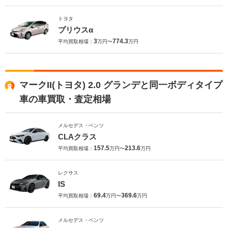
トヨタ
プリウスα
3
774.3
平均買取相場：
万円〜
万円
マークII(トヨタ) 2.0 グランデと同一ボディタイプ
車の車買取・査定相場
メルセデス・ベンツ
CLAクラス
157.5
213.6
平均買取相場：
万円〜
万円
レクサス
IS
69.4
369.6
平均買取相場：
万円〜
万円
メルセデス・ベンツ