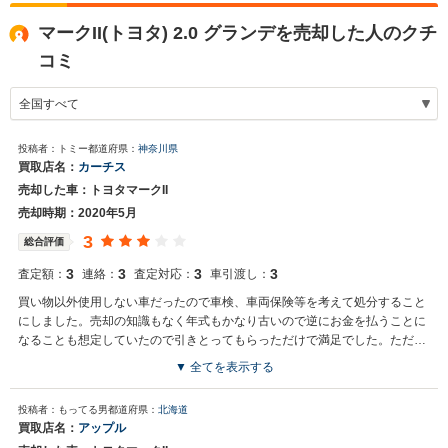
マークII(トヨタ) 2.0 グランデを売却した人のクチ
コミ
投稿者：トミー
都道府県：
神奈川県
買取店名：
カーチス
売却した車：トヨタマークII
売却時期：2020年5月
3
総合評価
3
3
3
3
査定額：
連絡：
査定対応：
車引渡し：
買い物以外使用しない車だったので車検、車両保険等を考えて処分すること
にしました。売却の知識もなく年式もかなり古いので逆にお金を払うことに
なることも想定していたので引きとってもらっただけで満足でした。ただ車
を店舗まで持って行くことが面倒てした。
▼ 全てを表示する
投稿者：もってる男
都道府県：
北海道
買取店名：
アップル