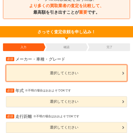
より多くの買取業者の査定を比較して、
最高額を引き出すことが
重要
です。
さっそく査定依頼を申し込み！
入力
確認
完了
メーカー・車種・グレード
必須
選択してください
年式
必須
※不明の場合はおおよそでOKです
選択してください
走行距離
必須
※不明の場合はおおよそでOKです
選択してください