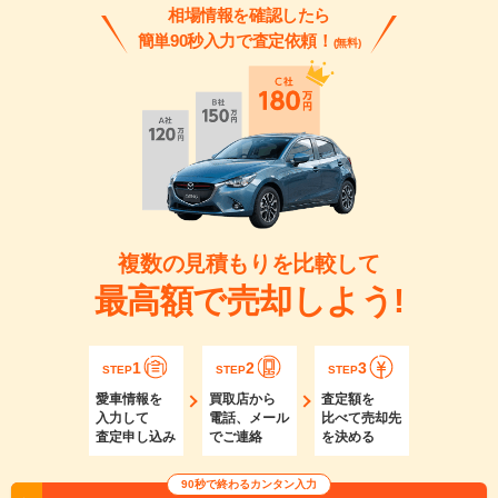
相場情報を確認したら
簡単90秒入力で査定依頼！
(無料)
複数の見積もりを比較して
最高額で売却しよう!
1
2
3
STEP
STEP
STEP
愛車情報を
買取店から
査定額を
入力して
電話、メール
比べて売却先
査定申し込み
でご連絡
を決める
90秒で終わるカンタン入力