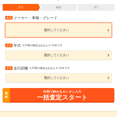
入力
確認
完了
メーカー・車種・グレード
必須
選択してください
年式
必須
※不明の場合はおおよそでOKです
選択してください
走行距離
必須
※不明の場合はおおよそでOKです
選択してください
90
秒で終わるカンタン入力
無
一括査定スタート
料