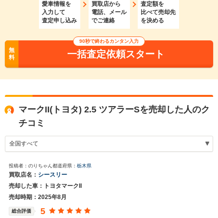
愛車情報を
買取店から
査定額を
入力して
電話、メール
比べて売却先
査定申し込み
でご連絡
を決める
90秒で終わるカンタン入力
無
一括査定依頼スタート
料
マークII(トヨタ) 2.5 ツアラーSを売却した人のク
チコミ
投稿者：のりちゃん
都道府県：
栃木県
買取店名：
シースリー
売却した車：トヨタマークII
売却時期：2025年8月
5
総合評価