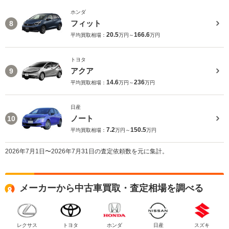
ホンダ
フィット
8
20.5
166.6
平均買取相場：
万円～
万円
トヨタ
アクア
9
14.6
236
平均買取相場：
万円～
万円
日産
ノート
10
7.2
150.5
平均買取相場：
万円～
万円
2026年7月1日〜2026年7月31日の査定依頼数を元に集計。
メーカーから中古車買取・査定相場を調べる
レクサス
トヨタ
ホンダ
日産
スズキ