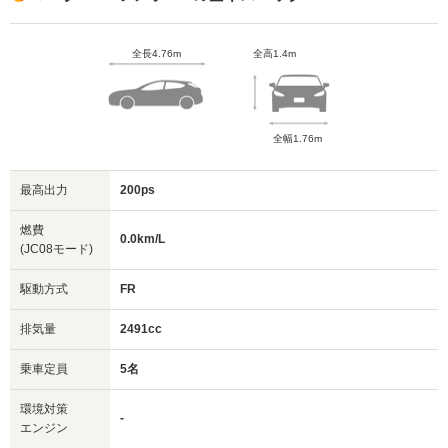
全長4.76m
全高1.4m
全幅1.76m
最高出力
200ps
燃費
0.0km/L
(JC08モード)
駆動方式
FR
排気量
2491cc
乗車定員
5名
環境対策
-
エンジン