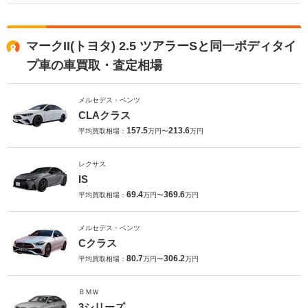
マークII(トヨタ) 2.5 ツアラーSと同一ボディタイ
プ車の車買取・査定相場
メルセデス・ベンツ
CLAクラス
157.5
213.6
平均買取相場：
万円〜
万円
レクサス
IS
69.4
369.6
平均買取相場：
万円〜
万円
メルセデス・ベンツ
Cクラス
80.7
306.2
平均買取相場：
万円〜
万円
ＢＭＷ
3シリーズ