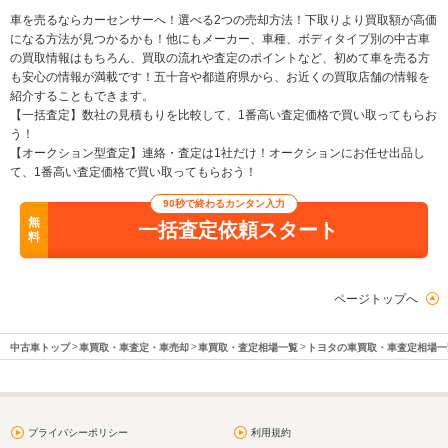
車を売るならカーセンサーへ！選べる2つの売却方法！下取りより買取額が高価
になる方法が見つかるかも！他にもメーカー、車種、ボディタイプ別の中古車
の買取情報はもちろん、買取の流れや査定のポイントなど、初めて車を売る方
も安心の情報が満載です！五十音や都道府県から、お近くの買取店舗の情報を
紹介することもできます。
【一括査定】数社の見積もりを比較して、1番高い査定価格で買い取ってもらお
う！
【オークション型査定】連絡・査定は1社だけ！オークションにお任せ出品し
て、1番高い査定価格で買い取ってもらおう！
90秒で終わるカンタン入力
無
一括査定依頼スタート
料
ページトップへ
中古車トップ
車買取・車査定・車売却
車買取・査定相場一覧
トヨタの車買取・車査定相場一
プライバシーポリシー
利用規約