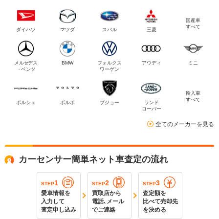
国産車
すべて
ダイハツ
マツダ
スバル
三菱
メルセデス
BMW
フォルクス
アウディ
ミニ
・ベンツ
ワーゲン
輸入車
すべて
ポルシェ
ボルボ
プジョー
ランド
ローバー
全てのメーカーを見る
カーセンサー簡単ネット車査定の流れ
1
2
3
STEP
STEP
STEP
愛車情報を
買取店から
査定額を
入力して
電話､メール
比べて売却先
査定申し込み
でご連絡
を決める