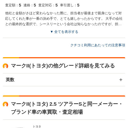
5
5
5
5
査定額：
連絡：
査定対応：
車引渡し：
他社と金額がさほど変わらなかった際に、担当者が最後まで親身になって対
応してくれた事が一番の決め手で、とても嬉しかったからです。 大手の会社
との最終的な選択で、シースリーという会社は知らなかったのですが、担当
者の人柄で安心して最後までお付き合いが出来て、支払いも予定通りで、信
▼ 全てを表示する
頼が出来る会社でした。 27年落ちの車で、18年間乗って来た愛着もあった
ので、その点も十分理解していただいた上で、次のオーナーに繋げていただ
クチコミ利用にあたっての注意事項
けた事も嬉しく思っております。 次回何かある際は、またお声を掛けさせて
いただきます。本当にありがとうございました。
マークII(トヨタ)の他グレード詳細を見てみる
英数
マークII(トヨタ) 2.5 ツアラーSと同一メーカー・
ブランド車の車買取・査定相場
トヨタ