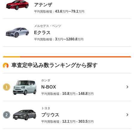
アテンザ
43.6
79.1
平均買取相場：
万円〜
万円
メルセデス・ベンツ
Eクラス
3
1280.8
平均買取相場：
万円〜
万円
車査定申込み数ランキングから探す
ホンダ
N-BOX
1
10.8
148.8
平均買取相場：
万円～
万円
トヨタ
プリウス
2
12.1
303.5
平均買取相場：
万円～
万円