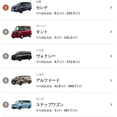
日産
セレナ
3
8.1
292.3
平均買取相場：
万円～
万円
ダイハツ
タント
4
3
142.2
平均買取相場：
万円～
万円
トヨタ
ヴォクシー
5
9.7
372.9
平均買取相場：
万円～
万円
トヨタ
アルファード
6
41.8
689.7
平均買取相場：
万円～
万円
ホンダ
ステップワゴン
7
3
587.7
平均買取相場：
万円～
万円