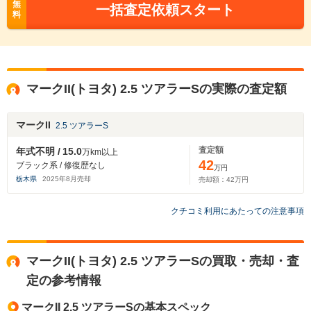
無
一括査定依頼スタート
料
マークII(トヨタ) 2.5 ツアラーSの実際の査定額
マークII
2.5 ツアラーS
査定額
年式不明 /
15.0
万km以上
42
ブラック系 / 修復歴なし
万円
栃木県
2025
年
8
月売却
売却額：
42
万円
クチコミ利用にあたっての注意事項
マークII(トヨタ) 2.5 ツアラーSの買取・売却・査
定の参考情報
マークII 2.5 ツアラーSの基本スペック