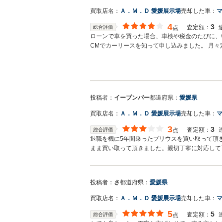
買取店名：
Ａ．Ｍ．Ｄ 愛媛展示場
売却した車：
マ
4
3
査定額：
総合評価
点
ローンで車を買った場合、車検や税金のたびに、
CMでカーリースを知って申し込みました。 月
持費のことを考えなくて済むのは嬉しいですね。
投稿者：
イーブンパー
都道府県：
愛媛県
買取店名：
Ａ．Ｍ．Ｄ 愛媛展示場
売却した車：
3
3
査定額：
総合評価
点
退職を機に5年間乗ったプリウスを買い取って頂
まま買い取って頂きました。親切丁寧に対応して
投稿者：
さ
都道府県：
愛媛県
買取店名：
Ａ．Ｍ．Ｄ 愛媛展示場
売却した車：
5
5
査定額：
総合評価
点