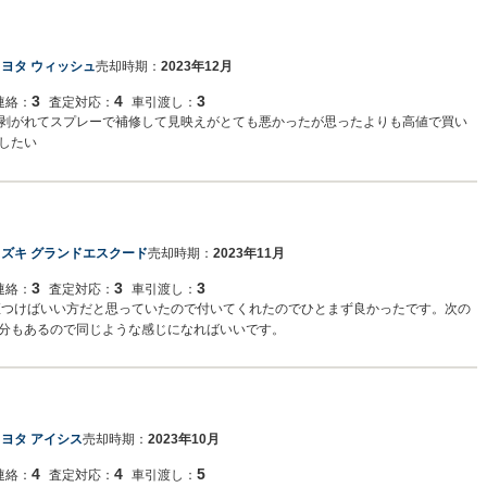
ヨタ ウィッシュ
売却時期：
2023年12月
3
4
3
連絡：
査定対応：
車引渡し：
剥がれてスプレーで補修して見映えがとても悪かったが思ったよりも高値で買い
したい
スズキ グランドエスクード
売却時期：
2023年11月
3
3
3
連絡：
査定対応：
車引渡し：
直つけばいい方だと思っていたので付いてくれたのでひとまず良かったです。次の
分もあるので同じような感じになればいいです。
ヨタ アイシス
売却時期：
2023年10月
4
4
5
連絡：
査定対応：
車引渡し：