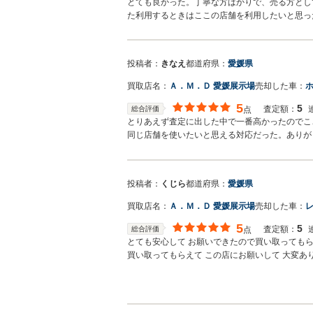
とても良かった。丁寧な方ばかりで、売る方とし
た利用するときはここの店舗を利用したいと思っ
投稿者：
きなえ
都道府県：
愛媛県
買取店名：
Ａ．Ｍ．Ｄ 愛媛展示場
売却した車：
ホ
5
5
査定額：
総合評価
点
とりあえず査定に出した中で一番高かったのでこ
同じ店舗を使いたいと思える対応だった。ありが
投稿者：
くじら
都道府県：
愛媛県
買取店名：
Ａ．Ｍ．Ｄ 愛媛展示場
売却した車：
レ
5
5
査定額：
総合評価
点
とても安心して お願いできたので買い取ってもら
買い取ってもらえて この店にお願いして 大変あ
らも こちらのお店でお願いしたいと思っていま