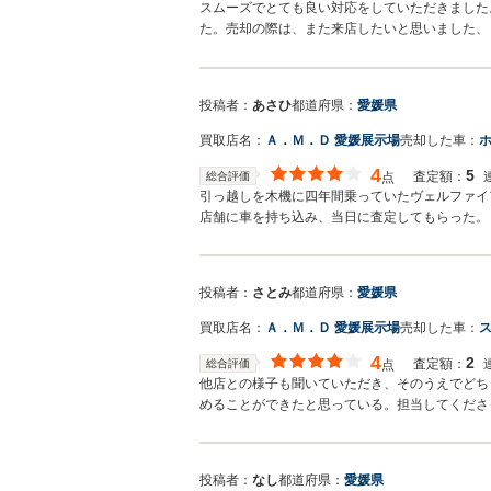
スムーズでとても良い対応をしていただきました
た。売却の際は、また来店したいと思いました、
投稿者：
あさひ
都道府県：
愛媛県
買取店名：
Ａ．Ｍ．Ｄ 愛媛展示場
売却した車：
ホ
4
5
査定額：
総合評価
点
引っ越しを木機に四年間乗っていたヴェルファイ
店舗に車を持ち込み、当日に査定してもらった。
投稿者：
さとみ
都道府県：
愛媛県
買取店名：
Ａ．Ｍ．Ｄ 愛媛展示場
売却した車：
4
2
査定額：
総合評価
点
他店との様子も聞いていただき、そのうえでどち
めることができたと思っている。担当してくださ
投稿者：
なし
都道府県：
愛媛県