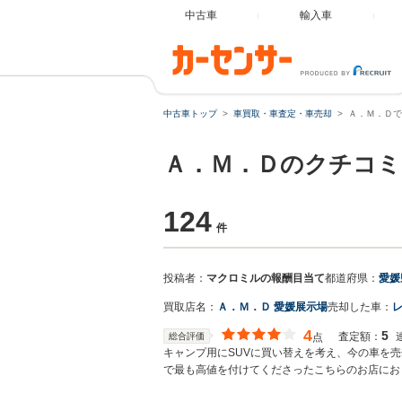
中古車
輸入車
中古車トップ
車買取・車査定・車売却
Ａ．Ｍ．Ｄで
Ａ．Ｍ．Ｄのクチコミ
124
件
投稿者：
マクロミルの報酬目当て
都道府県：
愛媛
買取店名：
Ａ．Ｍ．Ｄ 愛媛展示場
売却した車：
レ
4
5
査定額：
総合評価
点
キャンプ用にSUVに買い替えを考え、今の車を
で最も高値を付けてくださったこちらのお店にお
た。ちょうどお店に飲しいと思っていた車種があ