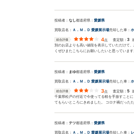
値と下取の差額はとても少なく予算内に収まりま
投稿者：
なし
都道府県：
愛媛県
買取店名：
Ａ．Ｍ．Ｄ 愛媛展示場
売却した車：
4
3
査定額：
総合評価
点
別のお店よりも高い値段を表示していただけて、
くぜひまたこちらにお願いしたいと思っています
投稿者：
まゆ
都道府県：
愛媛県
買取店名：
Ａ．Ｍ．Ｄ 愛媛展示場
売却した車：
3
5
査定額：
総合評価
点
千葉県松戸の付近で今使ってる軽を手放すことに
てもらいところにきめました。 コロナ禍だった
投稿者：
テツ
都道府県：
愛媛県
買取店名：
Ａ．Ｍ．Ｄ 愛媛展示場
売却した車：
レ