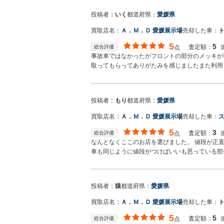
投稿者：
いく
都道府県：
愛媛県
買取店名：
Ａ．Ｍ．Ｄ 愛媛展示場
売却した車：
ト
5
5
査定額：
総合評価
点
事故車ではなかったがフロントの部分のメッキが
取ってもらってありがたみを感じましたまた利用
投稿者：
もり
都道府県：
愛媛県
買取店名：
Ａ．Ｍ．Ｄ 愛媛展示場
売却した車：
5
3
査定額：
総合評価
点
なんとなくここのお店を選びました。 値段が正
車も同じように値段がつけばいいも思っている部
投稿者：
猿
都道府県：
愛媛県
買取店名：
Ａ．Ｍ．Ｄ 愛媛展示場
売却した車：
ト
5
5
査定額：
総合評価
点