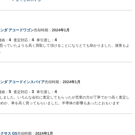
した。接客、対応スピード、査定額 トータルで見ても非常に満足度が高いです。
ホンダ アコードワゴン
売却時期：
2024年1月
4
4
4
連絡：
査定対応：
車引渡し：
思っていたよりも高く買取して頂けることになりとても助かりました。接客もよ
。
ホンダ アコードインスパイア
売却時期：
2024年1月
5
3
4
連絡：
査定対応：
車引渡し：
しました。いろんな会社に査定してもらったが営業の方が丁寧でかつ高く査定し
ためか、車を高く買ってもらいました。半導体の影響もあったとおもいます
クサス GS
売却時期：
2024年1月