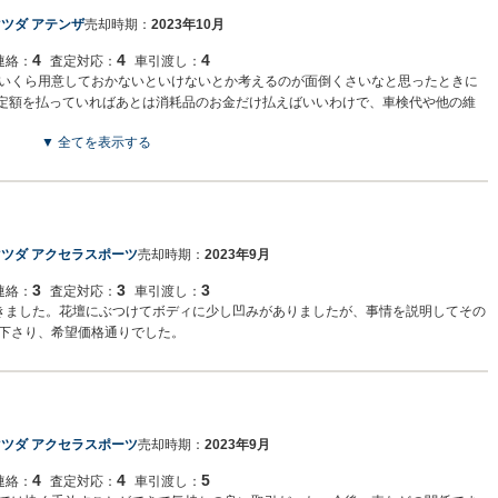
ツダ アテンザ
売却時期：
2023年10月
4
4
4
連絡：
査定対応：
車引渡し：
いくら用意しておかないといけないとか考えるのが面倒くさいなと思ったときに
々定額を払っていればあとは消耗品のお金だけ払えばいいわけで、車検代や他の維
▼ 全てを表示する
マツダ アクセラスポーツ
売却時期：
2023年9月
3
3
3
連絡：
査定対応：
車引渡し：
きました。花壇にぶつけてボディに少し凹みがありましたが、事情を説明してその
下さり、希望価格通りでした。
マツダ アクセラスポーツ
売却時期：
2023年9月
4
4
5
連絡：
査定対応：
車引渡し：