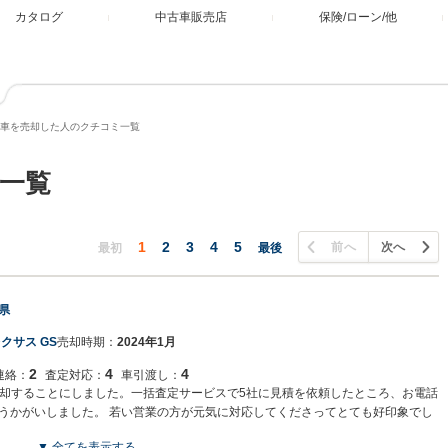
カタログ
中古車販売店
保険/ローン/他
車を売却した人のクチコミ一覧
一覧
1
2
3
4
5
前へ
次へ
最初
最後
県
クサス GS
売却時期：
2024年1月
2
4
4
連絡：
査定対応：
車引渡し：
売却することにしました。一括査定サービスで5社に見積を依頼したところ、お電話
うかがいしました。 若い営業の方が元気に対応してくださってとても好印象でし
ったので、そちらの見積と売値を出していただきました。 ラッキーなことに、売
▼ 全てを表示する