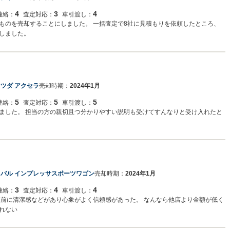
4
3
4
連絡：
査定対応：
車引渡し：
ものを売却することにしました。 一括査定で8社に見積もりを依頼したところ、
しました。
ツダ アクセラ
売却時期：
2024年1月
5
5
5
連絡：
査定対応：
車引渡し：
ました。 担当の方の親切且つ分かりやすい説明も受けてすんなりと受け入れたと
スバル インプレッサスポーツワゴン
売却時期：
2024年1月
3
4
4
連絡：
査定対応：
車引渡し：
以前に清潔感などがあり心象がよく信頼感があった。 なんなら他店より金額が低く
れない