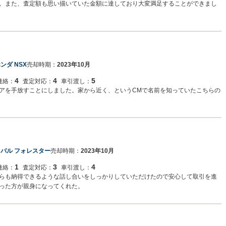
。また、査定額も思い描いていた金額に達しており大変満足することができまし
ンダ NSX
売却時期：
2023年10月
4
4
5
連絡：
査定対応：
車引渡し：
アを手放すことにしました。家から近く、というCMで名前を知っていたこちらの
スバル フォレスター
売却時期：
2023年10月
1
3
4
連絡：
査定対応：
車引渡し：
らも納得できるような話し合いをしっかりしていただけたので安心して取引を進
った方が親身になってくれた。