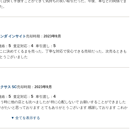
ては快く手放すことができて気持ちの良い取引だった。今後、車などの関係でま
た。
ンダ インサイト
売却時期：
2023年9月
5
4
5
連絡：
査定対応：
車引渡し：
こに決めてくるまを売った。丁寧な対応で安心できる売却だった。次売るときも
とうございました
クサス SC
売却時期：
2023年9月
5
5
4
連絡：
査定対応：
車引渡し：
う時に他の店とも比べましたが 特に心配しないで お願いすることができました
りがたいと思っております とてもありがとうございます 感謝しております これか
す
▼ 全てを表示する