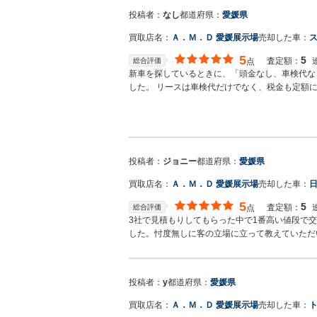
投稿者：
なし
都道府県：
愛媛県
買取店名：
Ａ．Ｍ．Ｄ 愛媛展示場
売却した車：
ス
5
5
査定額：
総合評価
点
新車を探しているときに、「頭金なし、車検代な
した。 リースは車検代だけでなく、税金も定額
に、これだけのお金を用意して
投稿者：
ジョニー
都道府県：
愛媛県
買取店名：
Ａ．Ｍ．Ｄ 愛媛展示場
売却した車：
日
5
5
査定額：
総合評価
点
3社で見積もりしてもらった中で1番高い値段で
した。忖度無しに客の立場に立って教えていただ
投稿者：
y
都道府県：
愛媛県
買取店名：
Ａ．Ｍ．Ｄ 愛媛展示場
売却した車：
ト