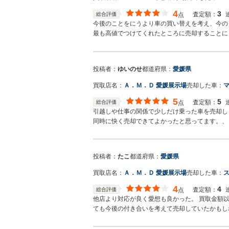
4
3
査定額：
総合評価
点
今後のことをにうより車の買い替えを考え、今の
最も高値でつけてくれたところに売却することに
投稿者：
ゆいのせ
都道府県：
愛媛県
買取店名：
Ａ．Ｍ．Ｄ 愛媛展示場
売却した車：
マ
5
5
査定額：
総合評価
点
引越しや仕事の関係で少しだけ乗った車を売却し
同時に快く売却できてよかったと思ってます。、
投稿者：
たこ
都道府県：
愛媛県
買取店名：
Ａ．Ｍ．Ｄ 愛媛展示場
売却した車：
4
4
査定額：
総合評価
点
他店より対応が良く愛想も良かった。 買取金額
ても今後の付き合いを考えて売却していたかもし