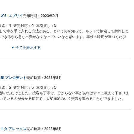
ズキ エブリイ
売却時期：
2023年9月
4
4
5
連絡：
査定対応：
車引渡し：
しで車を手に入れる方法がある」というのを知って、ネットで検索して契約しま
にできるから急な出費がなくなっていいなと思います。車検の時期が近づくたび
▼ 全てを表示する
産 プレジデント
売却時期：
2023年8月
5
5
5
連絡：
査定対応：
車引渡し：
交渉いただけました。接客も丁寧で、分からない事があればすぐに教えて下さりま
いているのが分かる接客で、大変満足のいく交渉を進めることができました。
ヨタ アレックス
売却時期：
2023年8月