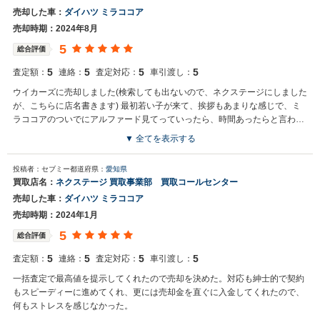
売却した車：
ダイハツ ミラココア
売却時期：2024年8月
5
総合評価
5
5
5
5
査定額：
連絡：
査定対応：
車引渡し：
ウイカーズに売却しました(検索しても出ないので、ネクステージにしました
が、こちらに店名書きます) 最初若い子が来て、挨拶もあまりな感じで、ミ
ラココアのついでにアルファード見てっていったら、時間あったらと言わ
れ、？と思いましたが、他の業者さんも見えたので、順番にミラココア見て
▼ 全てを表示する
もらいましたが、途中で、トランクのゴムパッキン破損したと呼ばれ、行っ
たらすみませんとしか謝らず、弁償しないとダメだよねっていったら、何も
投稿者：セブミー
都道府県：
愛知県
回答なく上の方から電話あり、すぐに僕が対応しますと30分後に店長が来ま
買取店名：
ネクステージ 買取事業部 買取コールセンター
した 店長は8月に長野から名古屋に来て、土地勘ないですが、自宅に来てく
売却した車：
ダイハツ ミラココア
れて、平謝りで部下の指導もきちんと対応しますと言ってました 車の方も
12万円より高く取ってくれて、オイル交換サービス券もつけてくれたので、
売却時期：2024年1月
本当に良かったです ビックモーターからウイカーズに変わりましたが、信用
5
総合評価
第一で頑張ると言ってたので、僕もアルファードから乗り換えの車探してた
ので、ウイカーズで探したいといと思います
5
5
5
5
査定額：
連絡：
査定対応：
車引渡し：
一括査定で最高値を提示してくれたので売却を決めた。対応も紳士的で契約
もスピーディーに進めてくれ、更には売却金を直ぐに入金してくれたので、
何もストレスを感じなかった。