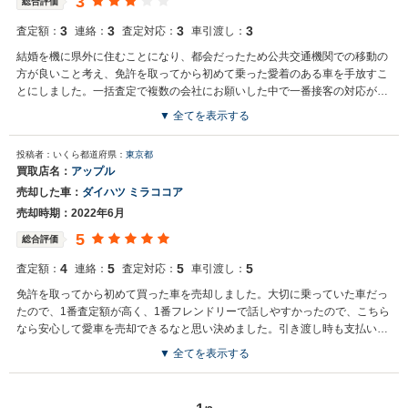
3
総合評価
3
3
3
3
査定額：
連絡：
査定対応：
車引渡し：
結婚を機に県外に住むことになり、都会だったため公共交通機関での移動の
方が良いこと考え、免許を取ってから初めて乗った愛着のある車を手放すこ
とにしました。一括査定で複数の会社にお願いした中で一番接客の対応が良
く、値段も高く見積もってくださったので売却することにしました。
▼ 全てを表示する
投稿者：いくら
都道府県：
東京都
買取店名：
アップル
売却した車：
ダイハツ ミラココア
売却時期：2022年6月
5
総合評価
4
5
5
5
査定額：
連絡：
査定対応：
車引渡し：
免許を取ってから初めて買った車を売却しました。大切に乗っていた車だっ
たので、1番査定額が高く、1番フレンドリーで話しやすかったので、こちら
なら安心して愛車を売却できるなと思い決めました。引き渡し時も支払いも
スムーズでトータルで大満足です。引き渡し時には愛車との最後の記念撮影
▼ 全てを表示する
もしてくださいました。こちらを利用して良かったです。また車を売却する
ときにはりようしたいです。