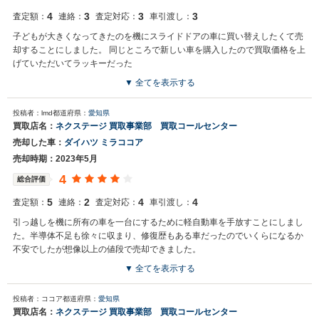
4
3
3
3
査定額：
連絡：
査定対応：
車引渡し：
子どもが大きくなってきたのを機にスライドドアの車に買い替えしたくて売
却することにしました。 同じところで新しい車を購入したので買取価格を上
げていただいてラッキーだった
▼ 全てを表示する
投稿者：lmd
都道府県：
愛知県
買取店名：
ネクステージ 買取事業部 買取コールセンター
売却した車：
ダイハツ ミラココア
売却時期：2023年5月
4
総合評価
5
2
4
4
査定額：
連絡：
査定対応：
車引渡し：
引っ越しを機に所有の車を一台にするために軽自動車を手放すことにしまし
た。半導体不足も徐々に収まり、修復歴もある車だったのでいくらになるか
不安でしたが想像以上の値段で売却できました。
▼ 全てを表示する
投稿者：ココア
都道府県：
愛知県
買取店名：
ネクステージ 買取事業部 買取コールセンター