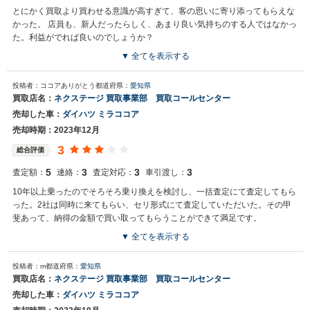
とにかく買取より買わせる意識が高すぎて、客の思いに寄り添ってもらえな
かった。 店員も、新人だったらしく、あまり良い気持ちのする人ではなかっ
た。利益がでれば良いのでしょうか？
▼ 全てを表示する
投稿者：ココアありがとう
都道府県：
愛知県
買取店名：
ネクステージ 買取事業部 買取コールセンター
売却した車：
ダイハツ ミラココア
売却時期：2023年12月
3
総合評価
5
3
3
3
査定額：
連絡：
査定対応：
車引渡し：
10年以上乗ったのでそろそろ乗り換えを検討し、一括査定にて査定してもら
った。2社は同時に来てもらい、セリ形式にて査定していただいた。その甲
斐あって、納得の金額で買い取ってもらうことができて満足です。
▼ 全てを表示する
投稿者：m
都道府県：
愛知県
買取店名：
ネクステージ 買取事業部 買取コールセンター
売却した車：
ダイハツ ミラココア