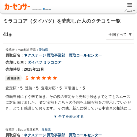
メニュー
ミラココア（ダイハツ）を売却した人のクチコミ一覧
41
件
投稿者：max
都道府県：
愛知県
買取店名：
ネクステージ 買取事業部 買取コールセンター
売却した車：
ダイハツ ミラココア
売却時期：2025年12月
5
総合評価
5
5
5
5
査定額：
連絡：
査定対応：
車引渡し：
依頼当日にすぐ来て頂き、その後の査定から売却手続きまでとてもスムーズ
に対応頂けました。 査定金額もこちらの予想を上回る額をご提示していただ
き、とても感謝しております。 その他、新たに探している中古車の相談にも
快く対応いただき、今後も何かあればまたお世話になりたいと思えるお取引
▼ 全てを表示する
になりました。
投稿者：Sugar
都道府県：
愛知県
買取店名：
ネクステージ 買取事業部 買取コールセンター