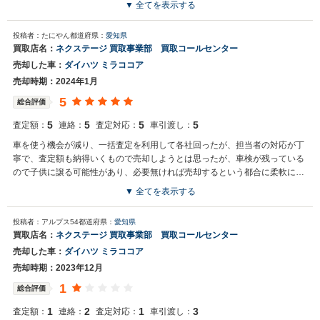
▼ 全てを表示する
投稿者：たにやん
都道府県：
愛知県
買取店名：
ネクステージ 買取事業部 買取コールセンター
売却した車：
ダイハツ ミラココア
売却時期：2024年1月
5
総合評価
5
5
5
5
査定額：
連絡：
査定対応：
車引渡し：
車を使う機会が減り、一括査定を利用して各社回ったが、担当者の対応が丁
寧で、査定額も納得いくもので売却しようとは思ったが、車検が残っている
ので子供に譲る可能性があり、必要無ければ売却するという都合に柔軟に対
応してくれた。
▼ 全てを表示する
投稿者：アルプス54
都道府県：
愛知県
買取店名：
ネクステージ 買取事業部 買取コールセンター
売却した車：
ダイハツ ミラココア
売却時期：2023年12月
1
総合評価
1
2
1
3
査定額：
連絡：
査定対応：
車引渡し：