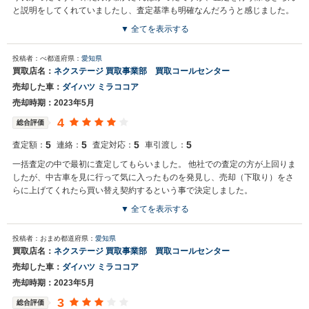
と説明をしてくれていましたし、査定基準も明確なんだろうと感じました。
▼ 全てを表示する
投稿者：べ
都道府県：
愛知県
買取店名：
ネクステージ 買取事業部 買取コールセンター
売却した車：
ダイハツ ミラココア
売却時期：2023年5月
4
総合評価
5
5
5
5
査定額：
連絡：
査定対応：
車引渡し：
一括査定の中で最初に査定してもらいました。 他社での査定の方が上回りま
したが、中古車を見に行って気に入ったものを発見し、売却（下取り）をさ
らに上げてくれたら買い替え契約するという事で決定しました。
▼ 全てを表示する
投稿者：おまめ
都道府県：
愛知県
買取店名：
ネクステージ 買取事業部 買取コールセンター
売却した車：
ダイハツ ミラココア
売却時期：2023年5月
3
総合評価