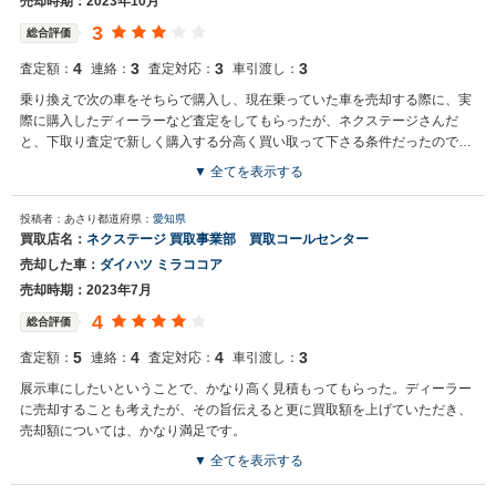
売却時期：2023年10月
3
総合評価
4
3
3
3
査定額：
連絡：
査定対応：
車引渡し：
乗り換えで次の車をそちらで購入し、現在乗っていた車を売却する際に、実
際に購入したディーラーなど査定をしてもらったが、ネクステージさんだ
と、下取り査定で新しく購入する分高く買い取って下さる条件だったので飲
み込んだ
▼ 全てを表示する
投稿者：あさり
都道府県：
愛知県
買取店名：
ネクステージ 買取事業部 買取コールセンター
売却した車：
ダイハツ ミラココア
売却時期：2023年7月
4
総合評価
5
4
4
3
査定額：
連絡：
査定対応：
車引渡し：
展示車にしたいということで、かなり高く見積もってもらった。ディーラー
に売却することも考えたが、その旨伝えると更に買取額を上げていただき、
売却額については、かなり満足です。
▼ 全てを表示する