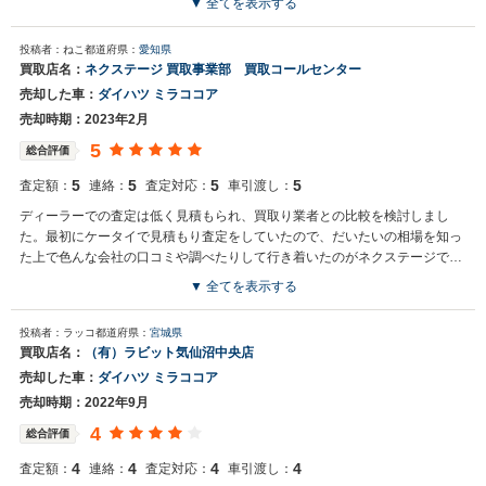
▼ 全てを表示する
投稿者：ねこ
都道府県：
愛知県
買取店名：
ネクステージ 買取事業部 買取コールセンター
売却した車：
ダイハツ ミラココア
売却時期：2023年2月
5
総合評価
5
5
5
5
査定額：
連絡：
査定対応：
車引渡し：
ディーラーでの査定は低く見積もられ、買取り業者との比較を検討しまし
た。最初にケータイで見積もり査定をしていたので、だいたいの相場を知っ
た上で色んな会社の口コミや調べたりして行き着いたのがネクステージでし
た。
▼ 全てを表示する
投稿者：ラッコ
都道府県：
宮城県
買取店名：
（有）ラビット気仙沼中央店
売却した車：
ダイハツ ミラココア
売却時期：2022年9月
4
総合評価
4
4
4
4
査定額：
連絡：
査定対応：
車引渡し：