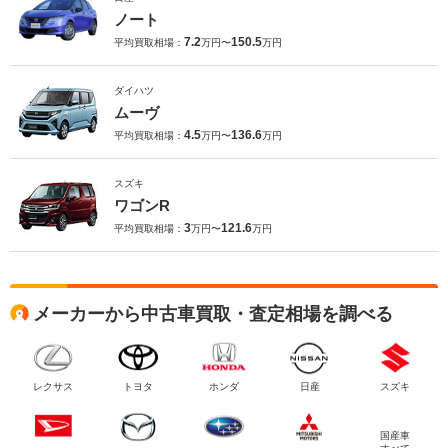
ノート
7.2
150.5
平均買取相場：
万円〜
万円
ダイハツ
ムーヴ
4.5
136.6
平均買取相場：
万円〜
万円
スズキ
ワゴンR
3
121.6
平均買取相場：
万円〜
万円
メーカーから中古車買取・査定相場を調べる
レクサス
トヨタ
ホンダ
日産
スズキ
国産車