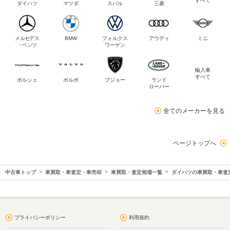
すべて
ダイハツ
マツダ
スバル
三菱
メルセデス
BMW
フォルクス
アウディ
ミニ
・ベンツ
ワーゲン
輸入車
すべて
ポルシェ
ボルボ
プジョー
ランド
ローバー
全てのメーカーを見る
ページトップへ
中古車トップ
車買取・車査定・車売却
車買取・査定相場一覧
ダイハツの車買取・車査
プライバシーポリシー
利用規約