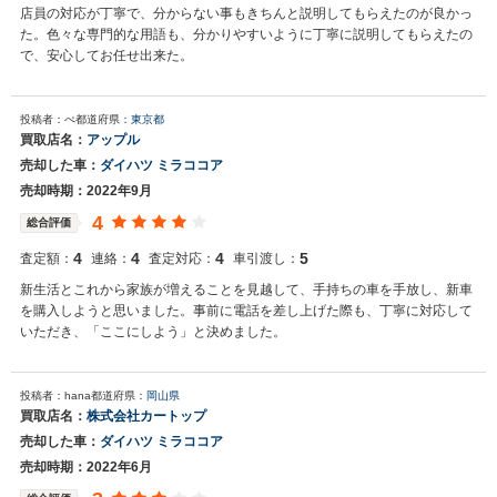
店員の対応が丁寧で、分からない事もきちんと説明してもらえたのが良かっ
た。色々な専門的な用語も、分かりやすいように丁寧に説明してもらえたの
で、安心してお任せ出来た。
投稿者：ぺ
都道府県：
東京都
買取店名：
アップル
売却した車：
ダイハツ ミラココア
売却時期：2022年9月
4
総合評価
4
4
4
5
査定額：
連絡：
査定対応：
車引渡し：
新生活とこれから家族が増えることを見越して、手持ちの車を手放し、新車
を購入しようと思いました。事前に電話を差し上げた際も、丁寧に対応して
いただき、「ここにしよう」と決めました。
投稿者：hana
都道府県：
岡山県
買取店名：
株式会社カートップ
売却した車：
ダイハツ ミラココア
売却時期：2022年6月