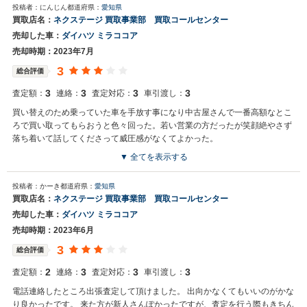
投稿者：にんじん
都道府県：
愛知県
買取店名：
ネクステージ 買取事業部 買取コールセンター
売却した車：
ダイハツ ミラココア
売却時期：2023年7月
3
総合評価
3
3
3
3
査定額：
連絡：
査定対応：
車引渡し：
買い替えのため乗っていた車を手放す事になり中古屋さんで一番高額なとこ
ろで買い取ってもらおうと色々回った。若い営業の方だったが笑顔絶やさず
落ち着いて話してくださって威圧感がなくてよかった。
▼ 全てを表示する
投稿者：かーき
都道府県：
愛知県
買取店名：
ネクステージ 買取事業部 買取コールセンター
売却した車：
ダイハツ ミラココア
売却時期：2023年6月
3
総合評価
2
3
3
3
査定額：
連絡：
査定対応：
車引渡し：
電話連絡したところ出張査定して頂けました。 出向かなくてもいいのがかな
り良かったです。 来た方が新人さんぽかったですが、査定を行う際もきちん