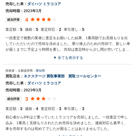
売却した車：
ダイハツ ミラココア
売却時期：2023年3月
4
総合評価
5
5
2
5
査定額：
連絡：
査定対応：
車引渡し：
一括査定で複数の業者に査定をお願いした結果、1番高額でお見積もりを出
していただいたので売却を決めました。 乗り換えのための売却で、新しい車
が届くまでに予定より時間を要し、売却は査定時から少し間が空いてしまっ
たため、最初のお見積もりより少し金額は下がりましたが、丁寧に対応して
▼ 全てを表示する
くださり、自動車税に関しても配慮していただいたりととても親切にしてい
ただきました。
投稿者：る
都道府県：
愛知県
買取店名：
ネクステージ 買取事業部 買取コールセンター
売却した車：
ダイハツ ミラココア
売却時期：2023年3月
3
総合評価
3
4
3
3
査定額：
連絡：
査定対応：
車引渡し：
初心者から6年ほど乗っていたミラココアを売却しました。一括査定で申し
込み、1番高く見積もりされたため売却を決めました。連絡対応も素早く、
車を売却するのは初めてでしたが困ることはありませんでした。