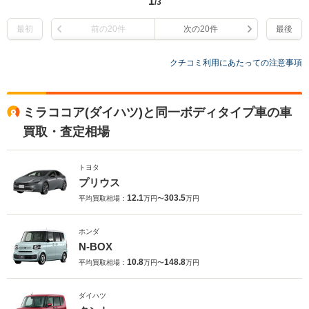
1
/3
最初
前の20件
次の20件
最後
クチコミ利用にあたっての注意事項
ミラココア(ダイハツ)と同一ボディタイプ車の車
買取・査定相場
トヨタ
プリウス
12.1
303.5
平均買取相場：
万円〜
万円
ホンダ
N-BOX
10.8
148.8
平均買取相場：
万円〜
万円
ダイハツ