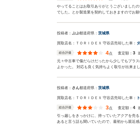
やってることはお取引ありがとうございましたの
でした。とか製造業を契約しておきますのでお願
投稿者：
ぷぷ
都道府県：
茨城県
買取店名：
ＴＯＲＩＤＥＸ 守谷店
売却した車：
ダ
4
3
総合評価
査定額：
点
元々中古車で傷だらけだったから少しでもプラス
よかった。 対応も良く気持ちよく取引が出来ま
投稿者：
さん
都道府県：
茨城県
買取店名：
ＴＯＲＩＤＥＸ 守谷店
売却した車：
ト
3
4
総合評価
査定額：
点
引っ越しをきっかけに、持っていたアクアを売る
あると言う話も聞いていたので、最初から親近感
決めました。