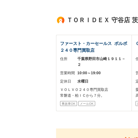
ＴＯＲＩＤＥＸ 守谷店 
ファースト・カーセールス ボルボ
２４０専門買取店
住所
千葉県野田市山崎１９１１－
２
営業時間
10:00～19:00
定休日
水曜日
ＶＯＬＶＯ２４０専門買取店
常磐道・柏ＩＣから７分。
事故車OK
メールOK