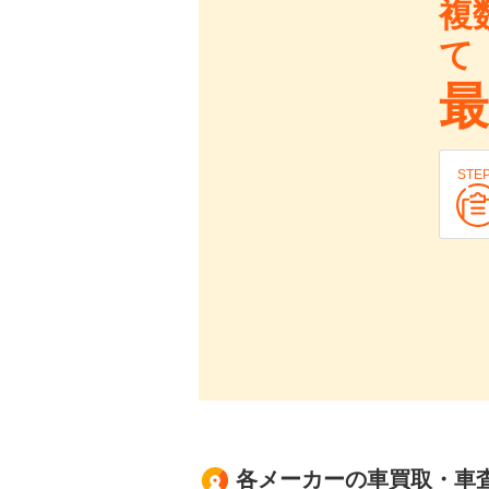
複
て
最
STE
各メーカーの車買取・車