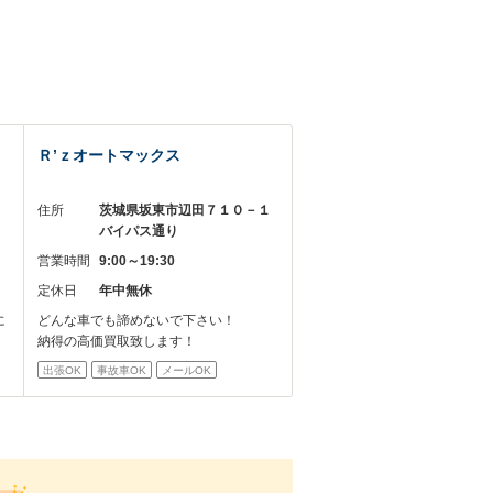
Ｒ’ｚオートマックス
３
住所
茨城県坂東市辺田７１０－１
バイパス通り
営業時間
9:00～19:30
定休日
年中無休
に
どんな車でも諦めないで下さい！
！
納得の高価買取致します！
出張OK
事故車OK
メールOK