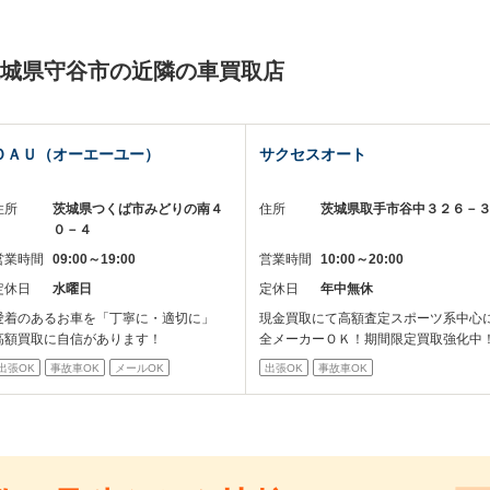
茨城県守谷市の近隣の車買取店
ＯＡＵ（オーエーユー）
サクセスオート
住所
茨城県つくば市みどりの南４
住所
茨城県取手市谷中３２６－
０－４
営業時間
09:00～19:00
営業時間
10:00～20:00
定休日
水曜日
定休日
年中無休
愛着のあるお車を「丁寧に・適切に」
現金買取にて高額査定スポーツ系中心
高額買取に自信があります！
全メーカーＯＫ！期間限定買取強化中
出張OK
事故車OK
メールOK
出張OK
事故車OK