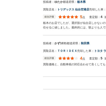
投稿者：
ゆたか
都道府県：
栃木県
買取店名：
トリデックス 仙台空港店
売却した車
5
4
総合評価
査定額：
点
栃木のお店でしたが、選択肢が仙台店しかないの
任せるに値しました。最終的には、額よりも人で
投稿者：
かず1031
都道府県：
秋田県
買取店名：
ＴＯＲＩＤＥＸ
売却した車：
トヨタ 
4
5
総合評価
査定額：
点
買取価格と、自動車税の対応合わせて良くしても