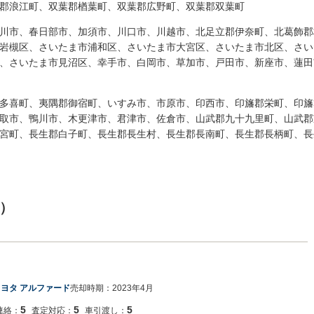
郡浪江町、双葉郡楢葉町、双葉郡広野町、双葉郡双葉町
川市、春日部市、加須市、川口市、川越市、北足立郡伊奈町、北葛飾郡
岩槻区、さいたま市浦和区、さいたま市大宮区、さいたま市北区、さい
、さいたま市見沼区、幸手市、白岡市、草加市、戸田市、新座市、蓮田
多喜町、夷隅郡御宿町、いすみ市、市原市、印西市、印旛郡栄町、印旛
取市、鴨川市、木更津市、君津市、佐倉市、山武郡九十九里町、山武郡
宮町、長生郡白子町、長生郡長生村、長生郡長南町、長生郡長柄町、長
）
トヨタ アルファード
売却時期：
2023年4月
5
5
5
連絡：
査定対応：
車引渡し：