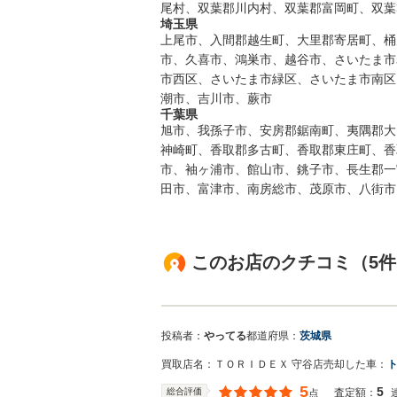
尾村、双葉郡川内村、双葉郡富岡町、双葉
埼玉県
上尾市、入間郡越生町、大里郡寄居町、桶
市、久喜市、鴻巣市、越谷市、さいたま市
市西区、さいたま市緑区、さいたま市南区
潮市、吉川市、蕨市
千葉県
旭市、我孫子市、安房郡鋸南町、夷隅郡大
神崎町、香取郡多古町、香取郡東庄町、香
市、袖ヶ浦市、館山市、銚子市、長生郡一
田市、富津市、南房総市、茂原市、八街市
このお店のクチコミ（5件
投稿者：
やってる
都道府県：
茨城県
買取店名：
ＴＯＲＩＤＥＸ 守谷店
売却した車：
5
5
総合評価
査定額：
点