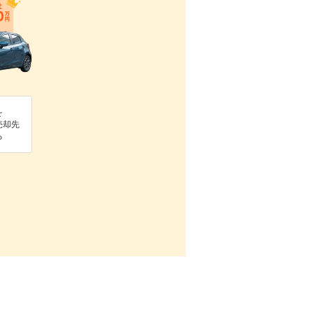
を
売却先
る