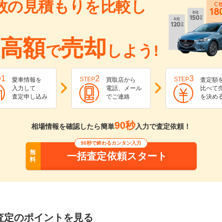
数の見積もりを比較し
高額
売却
で
しよう!
1
2
3
P
STEP
STEP
愛車情報を
買取店から
査定額
入力して
電話、メール
比べて
査定申し込み
でご連絡
を決め
90秒
相場情報を確認したら簡単
入力で査定依頼！
90秒で終わるカンタン入力
無
一括査定依頼スタート
料
査定のポイントを見る