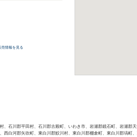
販売情報を見る
村、石川郡平田村、石川郡古殿町、いわき市、岩瀬郡鏡石町、岩瀬郡天
、西白河郡矢吹町、東白川郡鮫川村、東白川郡棚倉町、東白川郡塙町、