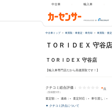
中古車
輸入車
中古車トップ
車買取・車査定・車売却
車買取・査定
ＴＯＲＩＤＥＸ 守谷
ＴＯＲＩＤＥＸ 守谷店
【輸入車専門店だから高価買取です！】
-
クチコミ総合評価：
点
（投稿数5件）
-
-
-
-
査定額：
連絡：
査定対応：
車引渡し：
▼ クチコミ評点について