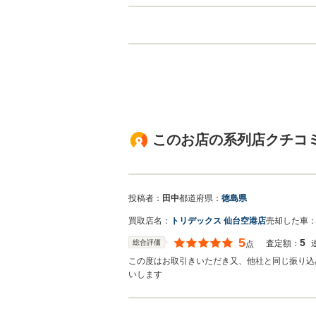
このお店の系列店クチコミ
投稿者：
田中
都道府県：
徳島県
買取店名：
トリデックス 仙台空港店
売却した車
5
5
総合評価
査定額：
点
この度はお取引きいただき又、他社と同じ振り込
いします