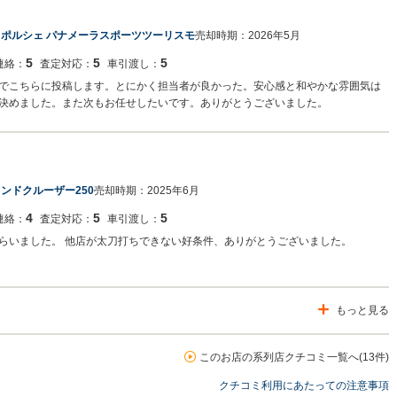
：
ポルシェ パナメーラスポーツツーリスモ
売却時期：
2026年5月
5
5
5
連絡：
査定対応：
車引渡し：
でこちらに投稿します。とにかく担当者が良かった。安心感と和やかな雰囲気は
決めました。また次もお任せしたいです。ありがとうございました。
ランドクルーザー250
売却時期：
2025年6月
4
5
5
連絡：
査定対応：
車引渡し：
らいました。 他店が太刀打ちできない好条件、ありがとうございました。
もっと見る
このお店の系列店クチコミ一覧へ(13件)
クチコミ利用にあたっての注意事項