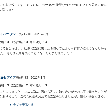
でお願い致します。やってることがついた状態なのででのしたとしか思えません
い致します。
イハツ タント
売却時期：
2021年6月
4
4
3
連絡：
査定対応：
車引渡し：
にでもなればいいと思い査定に出したら思ってたよりも何倍の値段になったから
した。 もしまた車を売ることになったらまた利用したい。
ヨタ アクア
売却時期：
2021年1月
3
2
3
連絡：
査定対応：
車引渡し：
ことにしました。このお店は、家から近く、知り合いがそのお店で売ったことが
がありました。念のため他のお店でも査定を出しましたが、値段や接客も含め、
▼ 全てを表示する