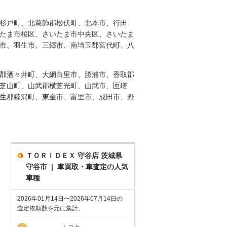
杉戸町、北葛飾郡松伏町、北本市、行田
たま市桜区、さいたま市中央区、さいたま
市、羽生市、三郷市、南埼玉郡宮代町、八
郡酒々井町、大網白里市、勝浦市、香取郡
芝山町、山武郡横芝光町、山武市、匝瑳
生郡睦沢町、東金市、富里市、成田市、野
ＴＯＲＩＤＥＸ 守谷店 茨城県
守谷市 | 車買取・車査定の人気
車種
2026年01月14日〜2026年07月14日の
査定依頼数を元に集計。