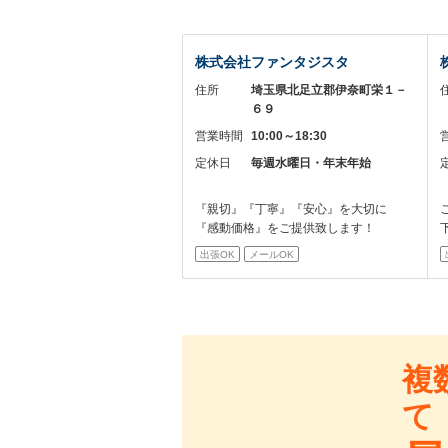
株式会社ファンタジスタ
住所
埼玉県北足立郡伊奈町栄１－
６９
営業時間
10:00～18:30
定休日
毎週水曜日・年末年始
『親切』『丁寧』『安心』を大切に
『感動価格』をご提供致します！
出張OK
メールOK
複
て