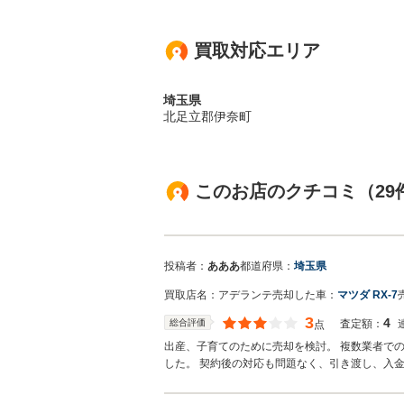
買取対応エリア
埼玉県
北足立郡伊奈町
このお店のクチコミ（29
投稿者：
あああ
都道府県：
埼玉県
買取店名：
アデランテ
売却した車：
マツダ RX-7
3
4
総合評価
査定額：
点
出産、子育てのために売却を検討。 複数業者で
した。 契約後の対応も問題なく、引き渡し、入