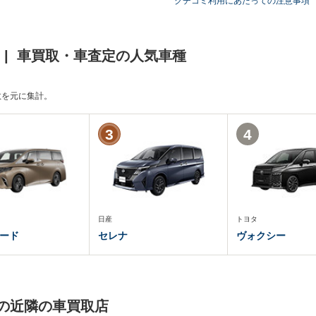
クチコミ利用にあたっての注意事項
 | 車買取・車査定の人気車種
頼数を元に集計。
3
4
日産
トヨタ
ード
セレナ
ヴォクシー
の近隣の車買取店