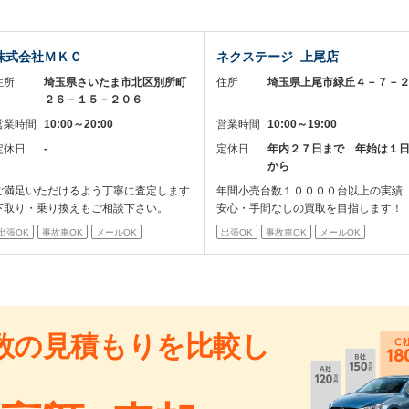
株式会社ＭＫＣ
ネクステージ 上尾店
住所
埼玉県さいたま市北区別所町
住所
埼玉県上尾市緑丘４－７－
２６－１５－２０６
営業時間
10:00～20:00
営業時間
10:00～19:00
定休日
-
定休日
年内２７日まで 年始は１
から
ご満足いただけるよう丁寧に査定します
年間小売台数１００００台以上の実績
下取り・乗り換えもご相談下さい。
安心・手間なしの買取を目指します！
出張OK
事故車OK
メールOK
出張OK
事故車OK
メールOK
数の見積もりを比較し