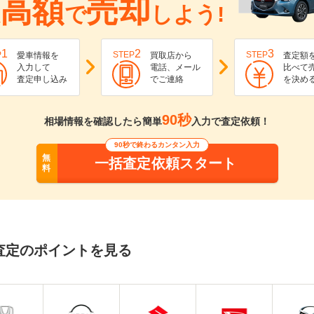
高額
売却
で
しよう!
1
2
3
P
STEP
STEP
愛車情報を
買取店から
査定額
入力して
電話、メール
比べて
査定申し込み
でご連絡
を決め
90秒
相場情報を確認したら簡単
入力で査定依頼！
90秒で終わるカンタン入力
無
一括査定依頼スタート
料
査定のポイントを見る