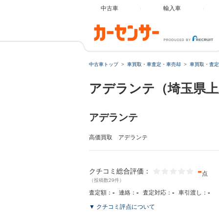
中古車
輸入車
中古車トップ
車買取・車査定・車売却
車買取・査定
アデランテ（埼玉県上
アデランテ
高価買取 アデランテ
-
クチコミ総合評価：
点
（投稿数29件）
-
-
-
-
査定額：
連絡：
査定対応：
車引渡し：
▼ クチコミ評点について