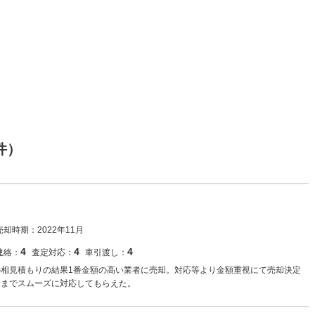
件）
売却時期：
2022年11月
4
4
4
連絡：
査定対応：
車引渡し：
の相見積もりの結果1番金額の高い業者に売却。対応等より金額重視にて売却決定
金までスムーズに対応してもらえた。