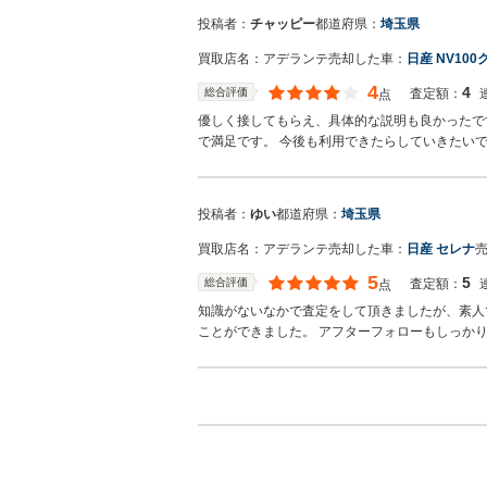
投稿者：
チャッピー
都道府県：
埼玉県
買取店名：
アデランテ
売却した車：
日産 NV10
4
4
総合評価
査定額：
点
優しく接してもらえ、具体的な説明も良かったで
で満足です。 今後も利用できたらしていきたい
投稿者：
ゆい
都道府県：
埼玉県
買取店名：
アデランテ
売却した車：
日産 セレナ
5
5
総合評価
査定額：
点
知識がないなかで査定をして頂きましたが、素人
ことができました。 アフターフォローもしっか