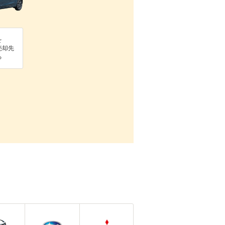
を
売却先
る