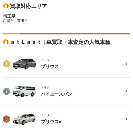
買取対応エリア
埼玉県
白岡市、蓮田市
ａｔＬａｓｔ | 車買取・車査定の人気車種
トヨタ
1
プリウス
トヨタ
2
ハイエースバン
トヨタ
3
プリウスα