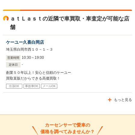
ａｔＬａｓｔの近隣で車買取・車査定が可能な店
舗
ケーユー久喜白岡店
埼玉県白岡市西１０－１－３
10
:
30
～
19
:
00
営業時間
-
定休日
創業５０年以上！安心と信頼のケーユー
買取直販だからできる高価買取！
出張OK
事故車OK
メールOK
もっと見る
カーセンサーで愛車の
価格を調べてみませんか？