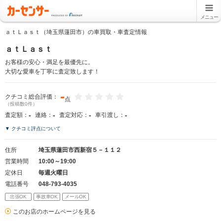
メニュー
ａｔＬａｓｔ（埼玉県蓮田市）の車買取・車査定情報
ａｔＬａｓｔ
お客様の安心・満足を最優先に。
大切な愛車を丁寧に査定致します！
-
クチコミ総合評価：
点
（投稿数0件）
-
-
-
-
査定額：
連絡：
査定対応：
車引渡し：
▼ クチコミ評点について
住所
埼玉県蓮田市西新宿５－１１２
営業時間
10:00～19:00
定休日
毎週火曜日
電話番号
048-793-4035
出張OK
事故車OK
メールOK
このお店のホームページを見る