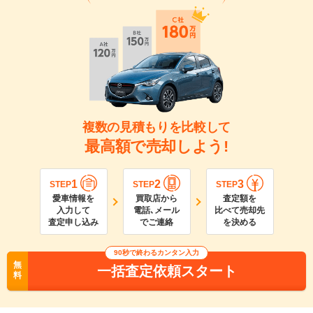
複数の見積もりを比較して
最高額で売却しよう!
1
2
3
STEP
STEP
STEP
愛車情報を
買取店から
査定額を
入力して
電話､メール
比べて売却先
査定申し込み
でご連絡
を決める
90
秒で終わるカンタン入力
無
一括査定依頼スタート
料