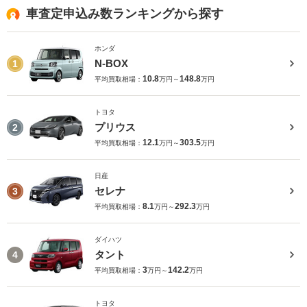
車査定申込み数ランキングから探す
ホンダ
N-BOX
1
10.8
148.8
平均買取相場：
万円～
万円
トヨタ
プリウス
2
12.1
303.5
平均買取相場：
万円～
万円
日産
セレナ
3
8.1
292.3
平均買取相場：
万円～
万円
ダイハツ
タント
4
3
142.2
平均買取相場：
万円～
万円
トヨタ