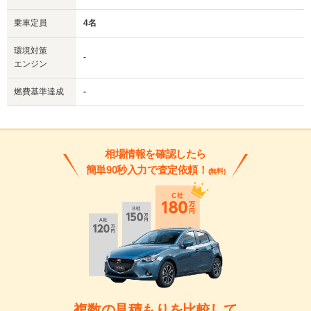
乗車定員
4名
環境対策
-
エンジン
燃費基準達成
-
相場情報を確認したら
簡単90秒入力で査定依頼！
(無料)
複数の見積もりを比較して