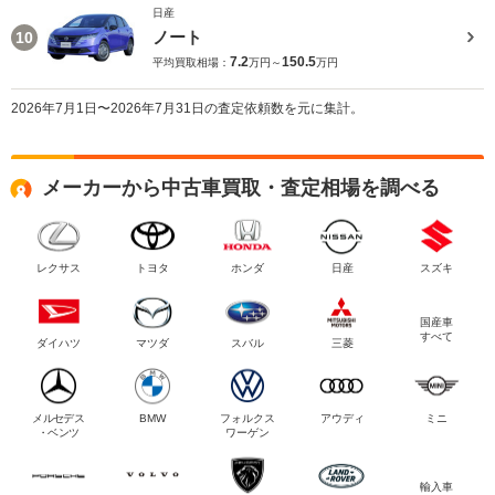
日産
ノート
10
7.2
150.5
平均買取相場：
万円～
万円
2026年7月1日〜2026年7月31日の査定依頼数を元に集計。
メーカーから中古車買取・査定相場を調べる
レクサス
トヨタ
ホンダ
日産
スズキ
国産車
すべて
ダイハツ
マツダ
スバル
三菱
メルセデス
BMW
フォルクス
アウディ
ミニ
・ベンツ
ワーゲン
輸入車