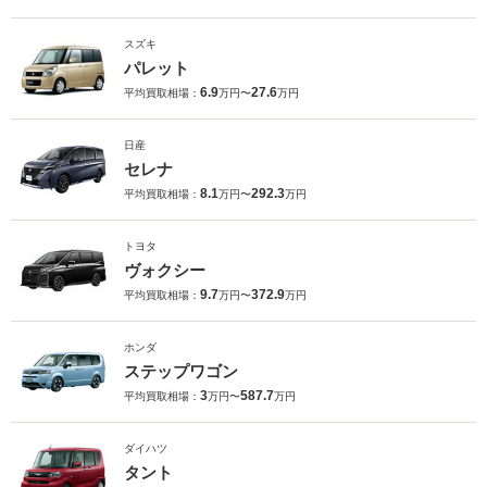
スズキ
パレット
6.9
27.6
平均買取相場：
万円〜
万円
日産
セレナ
8.1
292.3
平均買取相場：
万円〜
万円
トヨタ
ヴォクシー
9.7
372.9
平均買取相場：
万円〜
万円
ホンダ
ステップワゴン
3
587.7
平均買取相場：
万円〜
万円
ダイハツ
タント