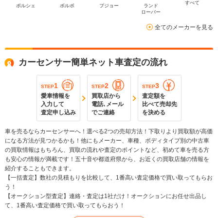
すべて
ポルシェ
ボルボ
プジョー
ランド
ローバー
全てのメーカーを見る
カーセンサー簡単ネット車査定の流れ
1
2
3
STEP
STEP
STEP
愛車情報を
買取店から
査定額を
入力して
電話､メール
比べて売却先
査定申し込み
でご連絡
を決める
車を売るならカーセンサーへ！選べる2つの売却方法！下取りより買取額が高価
になる方法が見つかるかも！他にもメーカー、車種、ボディタイプ別の中古車
の買取情報はもちろん、買取の流れや査定のポイントなど、初めて車を売る方
も安心の情報が満載です！五十音や都道府県から、お近くの買取店舗の情報を
紹介することもできます。
【一括査定】数社の見積もりを比較して、1番高い査定価格で買い取ってもらお
う！
【オークション型査定】連絡・査定は1社だけ！オークションにお任せ出品し
て、1番高い査定価格で買い取ってもらおう！