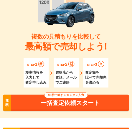
複数の見積もりを比較して
最高額で売却しよう!
1
2
3
STEP
STEP
STEP
愛車情報を
買取店から
査定額を
入力して
電話、メール
比べて売却先
査定申し込み
でご連絡
を決める
90秒で終わるカンタン入力
無
一括査定依頼スタート
料