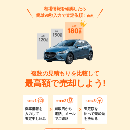
相場情報を確認したら
簡単90秒入力で査定依頼！
(無料)
複数の見積もりを比較して
最高額で売却しよう!
1
2
3
STEP
STEP
STEP
愛車情報を
買取店から
査定額を
入力して
電話、メール
比べて売却先
査定申し込み
でご連絡
を決める