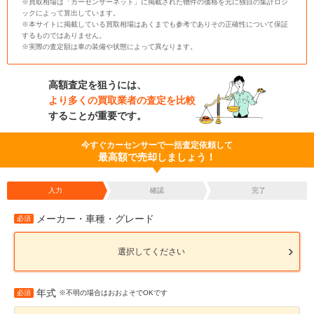
※買取相場は「カーセンサーネット」に掲載された物件の価格を元に独自の集計ロジ
ックによって算出しています。
※本サイトに掲載している買取相場はあくまでも参考でありその正確性について保証
するものではありません。
※実際の査定額は車の装備や状態によって異なります。
高額査定を狙うには、
より多くの買取業者の査定を比較
することが重要です。
今すぐカーセンサーで一括査定依頼して
最高額で売却しましょう！
入力
確認
完了
メーカー・車種・グレード
必須
選択してください
年式
必須
※不明の場合はおおよそでOKです