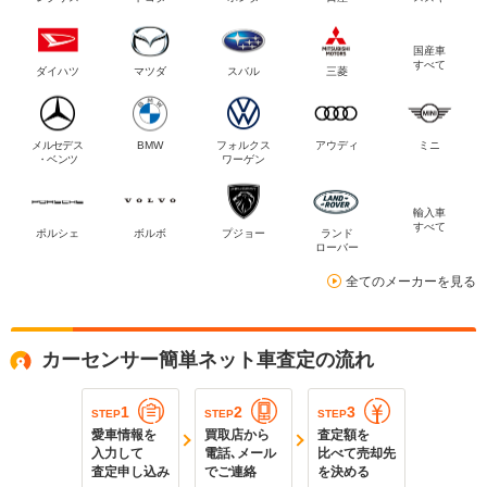
国産車
すべて
ダイハツ
マツダ
スバル
三菱
メルセデス
BMW
フォルクス
アウディ
ミニ
・ベンツ
ワーゲン
輸入車
すべて
ポルシェ
ボルボ
プジョー
ランド
ローバー
全てのメーカーを見る
カーセンサー簡単ネット車査定の流れ
1
2
3
STEP
STEP
STEP
愛車情報を
買取店から
査定額を
入力して
電話､メール
比べて売却先
査定申し込み
でご連絡
を決める