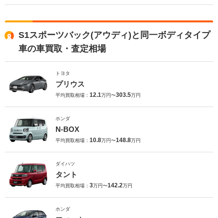
S1スポーツバック(アウディ)と同一ボディタイプ
車の車買取・査定相場
トヨタ
プリウス
12.1
303.5
平均買取相場：
万円〜
万円
ホンダ
N-BOX
10.8
148.8
平均買取相場：
万円〜
万円
ダイハツ
タント
3
142.2
平均買取相場：
万円〜
万円
ホンダ