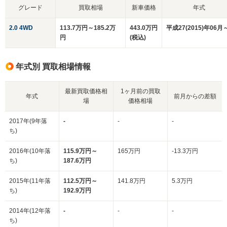
グレード
買取相場
新車価格
年式
2.0 4WD
113.7万円～185.2万
443.0万円
平成27(2015)年06月
円
(税込)
年式別 買取相場情報
最新買取価格相
1ヶ月前の買取
年式
前月からの差額
場
価格相場
2017年(9年落
-
-
-
ち)
2016年(10年落
115.9万円～
165万円
-13.3万円
ち)
187.6万円
2015年(11年落
112.5万円～
141.8万円
5.3万円
ち)
192.9万円
2014年(12年落
-
-
-
ち)