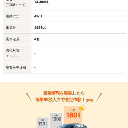
14.4km/L
(JC08モード)
駆動方式
4WD
排気量
1984cc
乗車定員
4名
環境対策
-
エンジン
燃費基準達成
-
相場情報を確認したら
簡単90秒入力で査定依頼！
(無料)