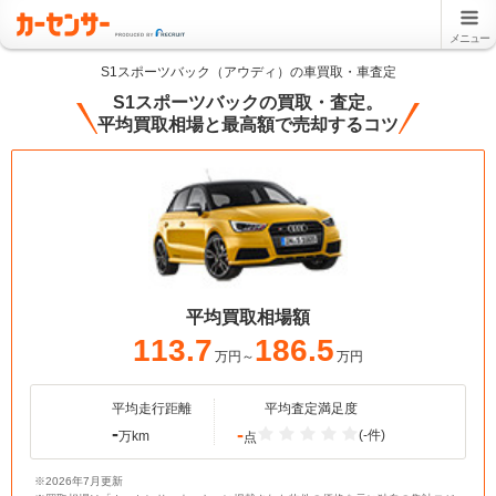
メニュー
S1スポーツバック（アウディ）の車買取・車査定
S1スポーツバックの買取・査定。
平均買取相場と最高額で売却するコツ
平均買取相場額
113.7
186.5
万円～
万円
平均走行距離
平均査定満足度
-
-
(-件)
万km
点
※2026年7月更新