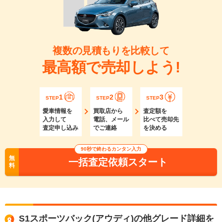
複数の見積もりを比較して
最高額で売却しよう!
1
2
3
STEP
STEP
STEP
愛車情報を
買取店から
査定額を
入力して
電話、メール
比べて売却先
査定申し込み
でご連絡
を決める
90秒で終わるカンタン入力
無
一括査定依頼スタート
料
S1スポーツバック(アウディ)の他グレード詳細を