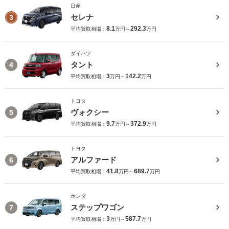
日産
セレナ
3
8.1
292.3
平均買取相場：
万円～
万円
ダイハツ
タント
4
3
142.2
平均買取相場：
万円～
万円
トヨタ
ヴォクシー
5
9.7
372.9
平均買取相場：
万円～
万円
トヨタ
アルファード
6
41.8
689.7
平均買取相場：
万円～
万円
ホンダ
ステップワゴン
7
3
587.7
平均買取相場：
万円～
万円