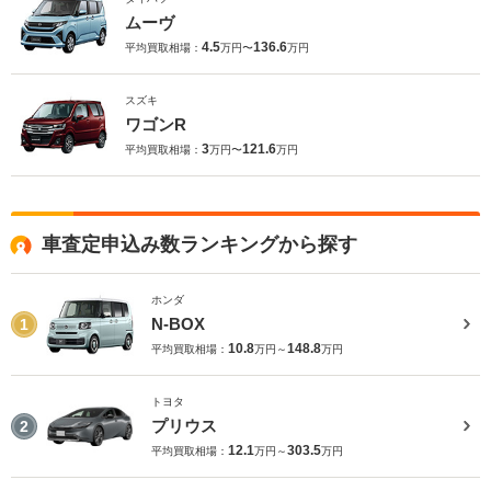
ムーヴ
4.5
136.6
平均買取相場：
万円〜
万円
スズキ
ワゴンR
3
121.6
平均買取相場：
万円〜
万円
車査定申込み数ランキングから探す
ホンダ
N-BOX
1
10.8
148.8
平均買取相場：
万円～
万円
トヨタ
プリウス
2
12.1
303.5
平均買取相場：
万円～
万円