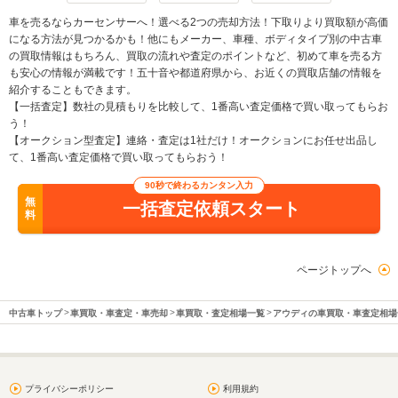
車を売るならカーセンサーへ！選べる2つの売却方法！下取りより買取額が高価
になる方法が見つかるかも！他にもメーカー、車種、ボディタイプ別の中古車
の買取情報はもちろん、買取の流れや査定のポイントなど、初めて車を売る方
も安心の情報が満載です！五十音や都道府県から、お近くの買取店舗の情報を
紹介することもできます。
【一括査定】数社の見積もりを比較して、1番高い査定価格で買い取ってもらお
う！
【オークション型査定】連絡・査定は1社だけ！オークションにお任せ出品し
て、1番高い査定価格で買い取ってもらおう！
90秒で終わるカンタン入力
無
一括査定依頼スタート
料
ページトップへ
中古車トップ
車買取・車査定・車売却
車買取・査定相場一覧
アウディの車買取・車査定相場
プライバシーポリシー
利用規約