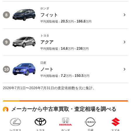
ホンダ
フィット
8
20.5
166.6
平均買取相場：
万円～
万円
トヨタ
アクア
9
14.6
236
平均買取相場：
万円～
万円
日産
ノート
10
7.2
150.5
平均買取相場：
万円～
万円
2026年7月1日〜2026年7月31日の査定依頼数を元に集計。
メーカーから中古車買取・査定相場を調べる
レクサス
トヨタ
ホンダ
日産
スズキ