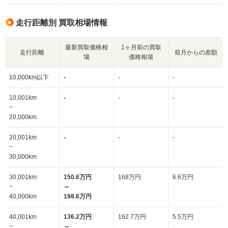
走行距離別 買取相場情報
最新買取価格相
1ヶ月前の買取
走行距離
前月からの差額
場
価格相場
10,000km以下
-
-
-
10,001km
-
-
-
~
20,000km
20,001km
-
-
-
~
30,000km
30,001km
150.6万円
168万円
6.6万円
~
～
40,000km
198.6万円
40,001km
136.2万円
162.7万円
5.5万円
~
～