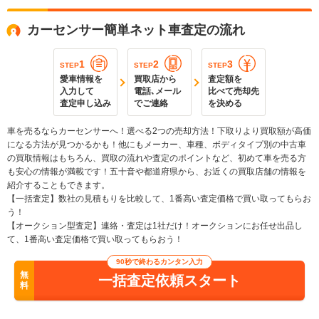
カーセンサー簡単ネット車査定の流れ
1
2
3
STEP
STEP
STEP
愛車情報を
買取店から
査定額を
入力して
電話､メール
比べて売却先
査定申し込み
でご連絡
を決める
車を売るならカーセンサーへ！選べる2つの売却方法！下取りより買取額が高価
になる方法が見つかるかも！他にもメーカー、車種、ボディタイプ別の中古車
の買取情報はもちろん、買取の流れや査定のポイントなど、初めて車を売る方
も安心の情報が満載です！五十音や都道府県から、お近くの買取店舗の情報を
紹介することもできます。
【一括査定】数社の見積もりを比較して、1番高い査定価格で買い取ってもらお
う！
【オークション型査定】連絡・査定は1社だけ！オークションにお任せ出品し
て、1番高い査定価格で買い取ってもらおう！
90秒で終わるカンタン入力
無
一括査定依頼スタート
料