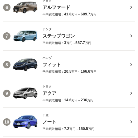
トヨタ
アルファード
6
41.8
689.7
平均買取相場：
万円～
万円
ホンダ
ステップワゴン
7
3
587.7
平均買取相場：
万円～
万円
ホンダ
フィット
8
20.5
166.6
平均買取相場：
万円～
万円
トヨタ
アクア
9
14.6
236
平均買取相場：
万円～
万円
日産
ノート
10
7.2
150.5
平均買取相場：
万円～
万円