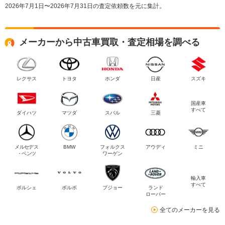
2026年7月1日〜2026年7月31日の査定依頼数を元に集計。
メーカーから中古車買取・査定相場を調べる
レクサス
トヨタ
ホンダ
日産
スズキ
国産車
すべて
ダイハツ
マツダ
スバル
三菱
メルセデス
BMW
フォルクス
アウディ
ミニ
・ベンツ
ワーゲン
輸入車
すべて
ポルシェ
ボルボ
プジョー
ランド
ローバー
全てのメーカーを見る