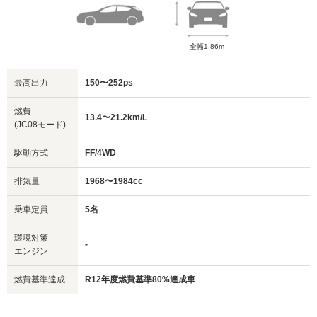
全幅1.86m
最高出力
150〜252ps
燃費
13.4〜21.2km/L
(JC08モード)
駆動方式
FF/4WD
排気量
1968〜1984cc
乗車定員
5名
環境対策
-
エンジン
燃費基準達成
R12年度燃費基準80%達成車