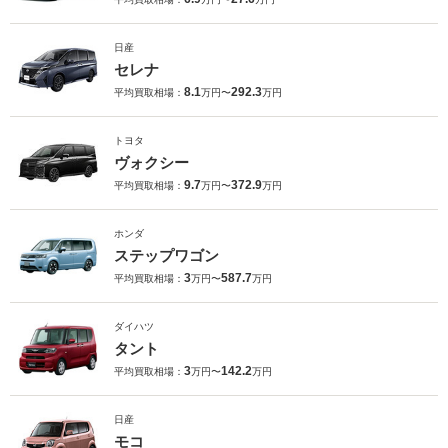
日産
セレナ
8.1
292.3
平均買取相場：
万円〜
万円
トヨタ
ヴォクシー
9.7
372.9
平均買取相場：
万円〜
万円
ホンダ
ステップワゴン
3
587.7
平均買取相場：
万円〜
万円
ダイハツ
タント
3
142.2
平均買取相場：
万円〜
万円
日産
モコ