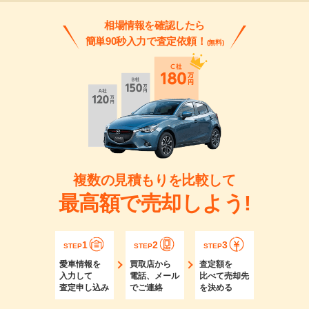
相場情報を確認したら
簡単90秒入力で査定依頼！
(無料)
複数の見積もりを比較して
最高額で売却しよう!
1
2
3
STEP
STEP
STEP
愛車情報を
買取店から
査定額を
入力して
電話、メール
比べて売却先
査定申し込み
でご連絡
を決める