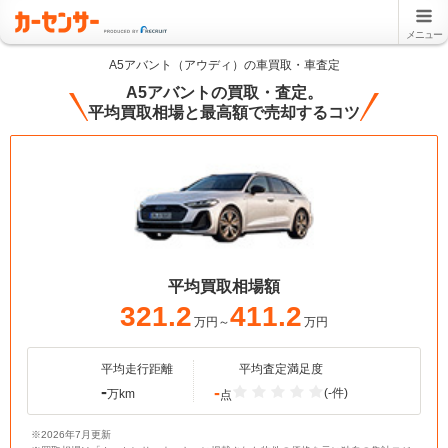
メニュー
A5アバント（アウディ）の車買取・車査定
A5アバントの買取・査定。
平均買取相場と最高額で売却するコツ
平均買取相場額
321.2
411.2
万円～
万円
平均走行距離
平均査定満足度
-
-
(-件)
万km
点
※2026年7月更新