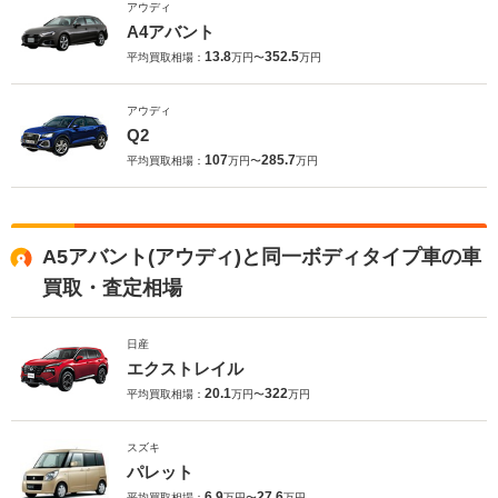
アウディ
A4アバント
13.8
352.5
平均買取相場：
万円〜
万円
アウディ
Q2
107
285.7
平均買取相場：
万円〜
万円
A5アバント(アウディ)と同一ボディタイプ車の車
買取・査定相場
日産
エクストレイル
20.1
322
平均買取相場：
万円〜
万円
スズキ
パレット
6.9
27.6
平均買取相場：
万円〜
万円