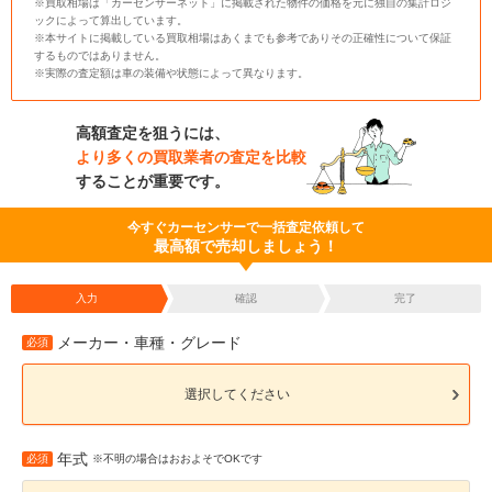
※買取相場は「カーセンサーネット」に掲載された物件の価格を元に独自の集計ロジ
ックによって算出しています。
※本サイトに掲載している買取相場はあくまでも参考でありその正確性について保証
するものではありません。
※実際の査定額は車の装備や状態によって異なります。
高額査定を狙うには、
より多くの買取業者の査定を比較
することが重要です。
今すぐカーセンサーで一括査定依頼して
最高額で売却しましょう！
入力
確認
完了
メーカー・車種・グレード
必須
選択してください
年式
必須
※不明の場合はおおよそでOKです