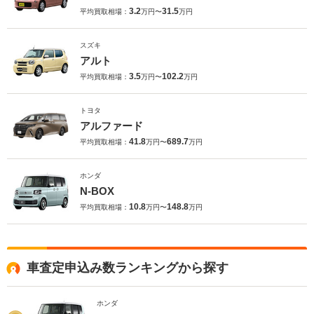
3.2
31.5
平均買取相場：
万円〜
万円
スズキ
アルト
3.5
102.2
平均買取相場：
万円〜
万円
トヨタ
アルファード
41.8
689.7
平均買取相場：
万円〜
万円
ホンダ
N-BOX
10.8
148.8
平均買取相場：
万円〜
万円
車査定申込み数ランキングから探す
ホンダ