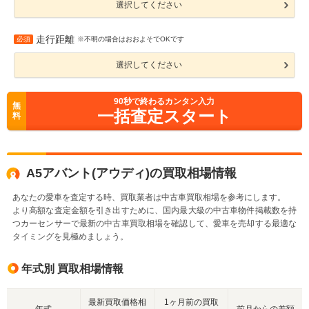
選択してください
走行距離
必須
※不明の場合はおおよそでOKです
選択してください
90
秒で終わるカンタン入力
無
一括査定スタート
料
A5アバント(アウディ)の買取相場情報
あなたの愛車を査定する時、買取業者は中古車買取相場を参考にします。
より高額な査定金額を引き出すために、国内最大級の中古車物件掲載数を持
つカーセンサーで最新の中古車買取相場を確認して、愛車を売却する最適な
タイミングを見極めましょう。
年式別 買取相場情報
最新買取価格相
1ヶ月前の買取
年式
前月からの差額