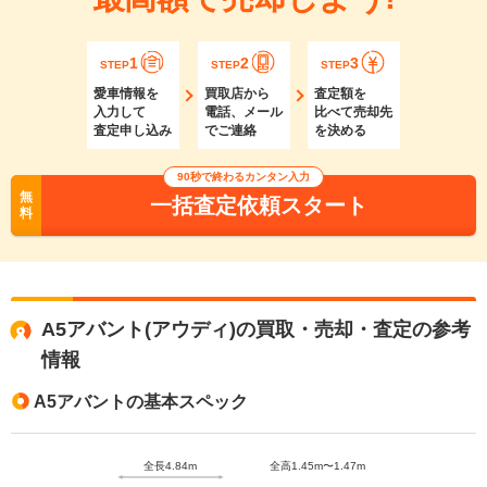
1
2
3
STEP
STEP
STEP
愛車情報を
買取店から
査定額を
入力して
電話、メール
比べて売却先
査定申し込み
でご連絡
を決める
90秒で終わるカンタン入力
無
一括査定依頼スタート
料
A5アバント(アウディ)の買取・売却・査定の参考
情報
A5アバントの基本スペック
全長4.84m
全高1.45m〜1.47m