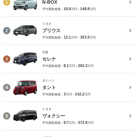
N-BOX
1
10.8
148.8
平均買取相場：
万円～
万円
トヨタ
プリウス
2
12.1
303.5
平均買取相場：
万円～
万円
日産
セレナ
3
8.1
292.3
平均買取相場：
万円～
万円
ダイハツ
タント
4
3
142.2
平均買取相場：
万円～
万円
トヨタ
ヴォクシー
5
9.7
372.9
平均買取相場：
万円～
万円