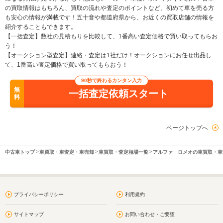
の買取情報はもちろん、買取の流れや査定のポイントなど、初めて車を売る方
も安心の情報が満載です！五十音や都道府県から、お近くの買取店舗の情報を
紹介することもできます。
【一括査定】数社の見積もりを比較して、1番高い査定価格で買い取ってもらお
う！
【オークション型査定】連絡・査定は1社だけ！オークションにお任せ出品し
て、1番高い査定価格で買い取ってもらおう！
90秒で終わるカンタン入力
無
一括査定依頼スタート
料
ページトップへ
中古車トップ
車買取・車査定・車売却
車買取・査定相場一覧
アルファ ロメオの車買取・車
プライバシーポリシー
利用規約
サイトマップ
お問い合わせ・ご要望