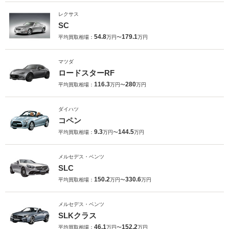
レクサス
SC
54.8
179.1
平均買取相場：
万円〜
万円
マツダ
ロードスターRF
116.3
280
平均買取相場：
万円〜
万円
ダイハツ
コペン
9.3
144.5
平均買取相場：
万円〜
万円
メルセデス・ベンツ
SLC
150.2
330.6
平均買取相場：
万円〜
万円
メルセデス・ベンツ
SLKクラス
46.1
152.2
平均買取相場：
万円〜
万円