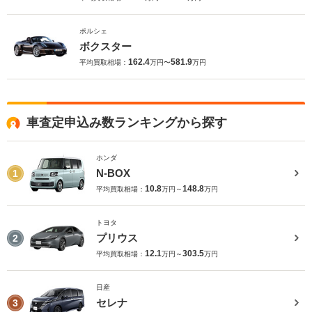
ポルシェ
ボクスター
162.4
581.9
平均買取相場：
万円〜
万円
車査定申込み数ランキングから探す
ホンダ
N-BOX
1
10.8
148.8
平均買取相場：
万円～
万円
トヨタ
プリウス
2
12.1
303.5
平均買取相場：
万円～
万円
日産
セレナ
3