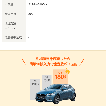
排気量
2198〜3195cc
乗車定員
2名
環境対策
-
エンジン
燃費基準達成
-
相場情報を確認したら
簡単90秒入力で査定依頼！
(無料)