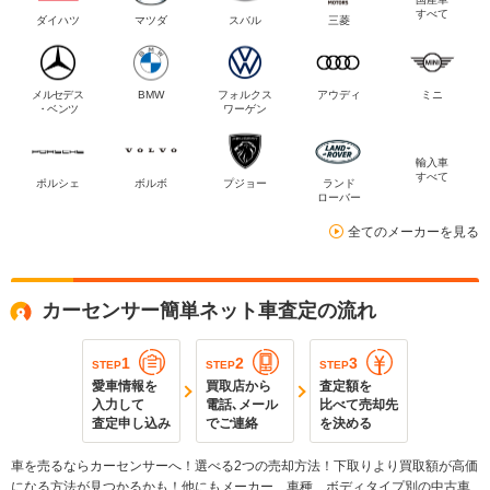
すべて
ダイハツ
マツダ
スバル
三菱
メルセデス
BMW
フォルクス
アウディ
ミニ
・ベンツ
ワーゲン
輸入車
すべて
ポルシェ
ボルボ
プジョー
ランド
ローバー
全てのメーカーを見る
カーセンサー簡単ネット車査定の流れ
1
2
3
STEP
STEP
STEP
愛車情報を
買取店から
査定額を
入力して
電話､メール
比べて売却先
査定申し込み
でご連絡
を決める
車を売るならカーセンサーへ！選べる2つの売却方法！下取りより買取額が高価
になる方法が見つかるかも！他にもメーカー、車種、ボディタイプ別の中古車