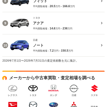
フィット
8
20.5
166.6
平均買取相場：
万円～
万円
トヨタ
アクア
9
14.6
236
平均買取相場：
万円～
万円
日産
ノート
10
7.2
150.5
平均買取相場：
万円～
万円
2026年7月1日〜2026年7月31日の査定依頼数を元に集計。
メーカーから中古車買取・査定相場を調べる
レクサス
トヨタ
ホンダ
日産
スズキ
国産車