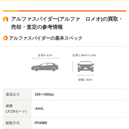
アルファスパイダー(アルファ ロメオ)の買取・
売却・査定の参考情報
アルファスパイダーの基本スペック
全長4.41m
全高1.38m〜1.4m
全幅1.83m
最高出力
185〜260ps
燃費
-km/L
(JC08モード)
駆動方式
FF/4WD