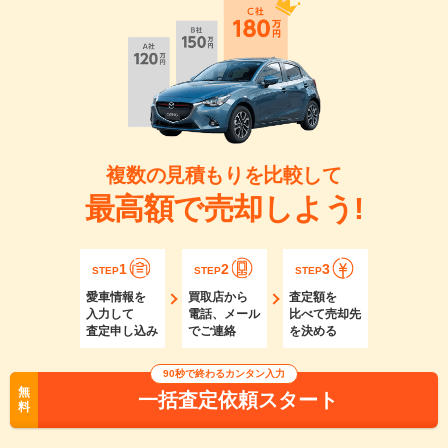
複数の見積もりを比較して
最高額で売却しよう!
1
2
3
STEP
STEP
STEP
愛車情報を
買取店から
査定額を
入力して
電話、メール
比べて売却先
査定申し込み
でご連絡
を決める
90秒で終わるカンタン入力
無
一括査定依頼スタート
料