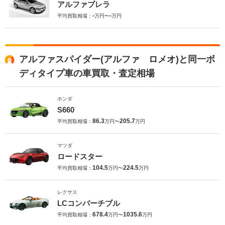
アルファブレラ
-
-
平均買取相場：
万円〜
万円
アルファスパイダー(アルファ ロメオ)と同一ボ
ディタイプ車の車買取・査定相場
ホンダ
S660
86.3
205.7
平均買取相場：
万円〜
万円
マツダ
ロードスター
104.5
224.5
平均買取相場：
万円〜
万円
レクサス
LCコンバーチブル
678.4
1035.6
平均買取相場：
万円〜
万円