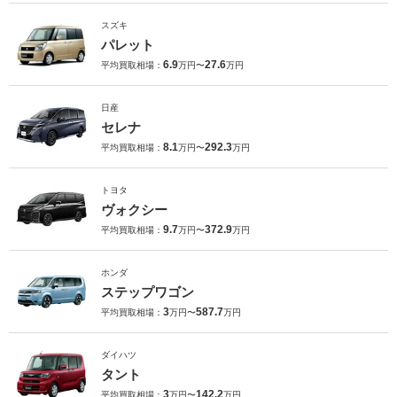
スズキ
パレット
6.9
27.6
平均買取相場：
万円〜
万円
日産
セレナ
8.1
292.3
平均買取相場：
万円〜
万円
トヨタ
ヴォクシー
9.7
372.9
平均買取相場：
万円〜
万円
ホンダ
ステップワゴン
3
587.7
平均買取相場：
万円〜
万円
ダイハツ
タント
3
142.2
平均買取相場：
万円〜
万円