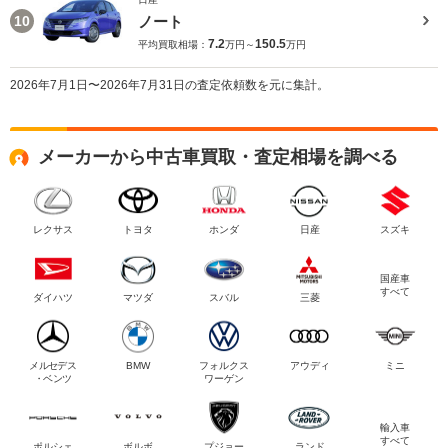
ノート
10
7.2
150.5
平均買取相場：
万円～
万円
2026年7月1日〜2026年7月31日の査定依頼数を元に集計。
メーカーから中古車買取・査定相場を調べる
レクサス
トヨタ
ホンダ
日産
スズキ
国産車
すべて
ダイハツ
マツダ
スバル
三菱
メルセデス
BMW
フォルクス
アウディ
ミニ
・ベンツ
ワーゲン
輸入車
すべて
ポルシェ
ボルボ
プジョー
ランド