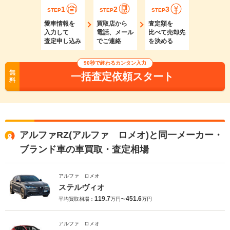
1
2
3
STEP
STEP
STEP
愛車情報を
買取店から
査定額を
入力して
電話、メール
比べて売却先
査定申し込み
でご連絡
を決める
90秒で終わるカンタン入力
無
一括査定依頼スタート
料
アルファRZ(アルファ ロメオ)と同一メーカー・
ブランド車の車買取・査定相場
アルファ ロメオ
ステルヴィオ
119.7
451.6
平均買取相場：
万円〜
万円
アルファ ロメオ