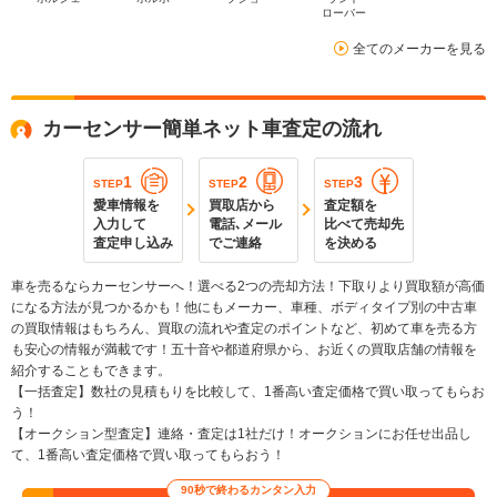
ローバー
全てのメーカーを見る
カーセンサー簡単ネット車査定の流れ
1
2
3
STEP
STEP
STEP
愛車情報を
買取店から
査定額を
入力して
電話､メール
比べて売却先
査定申し込み
でご連絡
を決める
車を売るならカーセンサーへ！選べる2つの売却方法！下取りより買取額が高価
になる方法が見つかるかも！他にもメーカー、車種、ボディタイプ別の中古車
の買取情報はもちろん、買取の流れや査定のポイントなど、初めて車を売る方
も安心の情報が満載です！五十音や都道府県から、お近くの買取店舗の情報を
紹介することもできます。
【一括査定】数社の見積もりを比較して、1番高い査定価格で買い取ってもらお
う！
【オークション型査定】連絡・査定は1社だけ！オークションにお任せ出品し
て、1番高い査定価格で買い取ってもらおう！
90秒で終わるカンタン入力