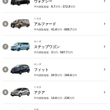
ヴォクシー
5
9.7
372.9
平均買取相場：
万円～
万円
トヨタ
アルファード
6
41.8
689.7
平均買取相場：
万円～
万円
ホンダ
ステップワゴン
7
3
587.7
平均買取相場：
万円～
万円
ホンダ
フィット
8
20.5
166.6
平均買取相場：
万円～
万円
トヨタ
アクア
9
14.6
236
平均買取相場：
万円～
万円
日産