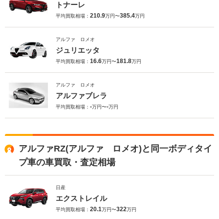
トナーレ
210.9
385.4
平均買取相場：
万円〜
万円
アルファ ロメオ
ジュリエッタ
16.6
181.8
平均買取相場：
万円〜
万円
アルファ ロメオ
アルファブレラ
-
-
平均買取相場：
万円〜
万円
アルファRZ(アルファ ロメオ)と同一ボディタイ
プ車の車買取・査定相場
日産
エクストレイル
20.1
322
平均買取相場：
万円〜
万円