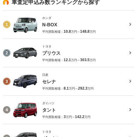
車査定申込み数ランキングから探す
ホンダ
N-BOX
1
10.8
148.8
平均買取相場：
万円～
万円
トヨタ
プリウス
2
12.1
303.5
平均買取相場：
万円～
万円
日産
セレナ
3
8.1
292.3
平均買取相場：
万円～
万円
ダイハツ
タント
4
3
142.2
平均買取相場：
万円～
万円
トヨタ