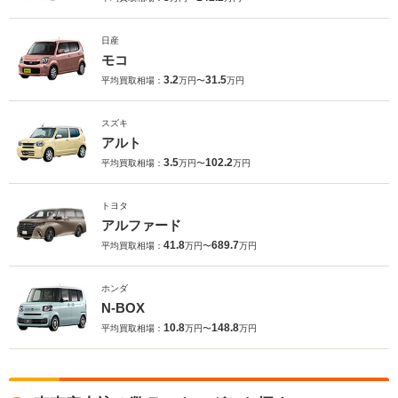
日産
モコ
3.2
31.5
平均買取相場：
万円〜
万円
スズキ
アルト
3.5
102.2
平均買取相場：
万円〜
万円
トヨタ
アルファード
41.8
689.7
平均買取相場：
万円〜
万円
ホンダ
N-BOX
10.8
148.8
平均買取相場：
万円〜
万円