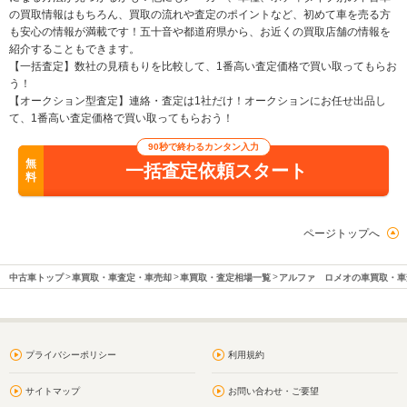
の買取情報はもちろん、買取の流れや査定のポイントなど、初めて車を売る方
も安心の情報が満載です！五十音や都道府県から、お近くの買取店舗の情報を
紹介することもできます。
【一括査定】数社の見積もりを比較して、1番高い査定価格で買い取ってもらお
う！
【オークション型査定】連絡・査定は1社だけ！オークションにお任せ出品し
て、1番高い査定価格で買い取ってもらおう！
90秒で終わるカンタン入力
無
一括査定依頼スタート
料
ページトップへ
中古車トップ
車買取・車査定・車売却
車買取・査定相場一覧
アルファ ロメオの車買取・車
プライバシーポリシー
利用規約
サイトマップ
お問い合わせ・ご要望