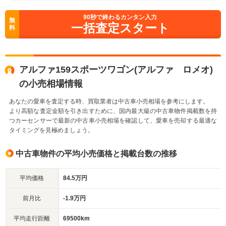
90
秒で終わるカンタン入力
無
一括査定スタート
料
アルファ159スポーツワゴン(アルファ ロメオ)
の小売相場情報
あなたの愛車を査定する時、買取業者は中古車小売相場を参考にします。
より高額な査定金額を引き出すために、国内最大級の中古車物件掲載数を持
つカーセンサーで最新の中古車小売相場を確認して、愛車を売却する最適な
タイミングを見極めましょう。
中古車物件の平均小売価格と掲載台数の推移
平均価格
84.5万円
前月比
-1.9万円
平均走行距離
69500km