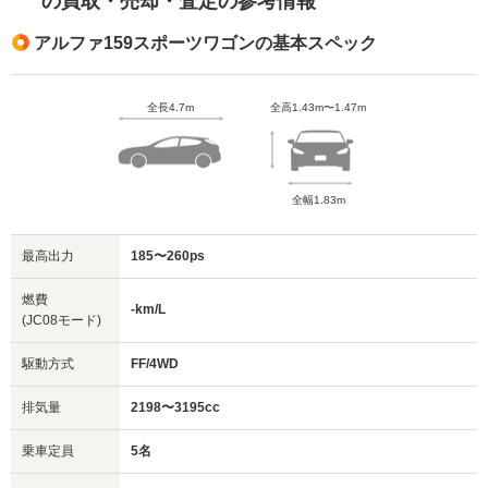
の買取・売却・査定の参考情報
アルファ159スポーツワゴンの基本スペック
全長4.7m
全高1.43m〜1.47m
全幅1.83m
最高出力
185〜260ps
燃費
-km/L
(JC08モード)
駆動方式
FF/4WD
排気量
2198〜3195cc
乗車定員
5名