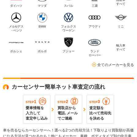
すべて
ダイハツ
マツダ
スバル
三菱
メルセデス
BMW
フォルクス
アウディ
ミニ
・ベンツ
ワーゲン
輸入車
すべて
ポルシェ
ボルボ
プジョー
ランド
ローバー
全てのメーカーを見る
カーセンサー簡単ネット車査定の流れ
1
2
3
STEP
STEP
STEP
愛車情報を
買取店から
査定額を
入力して
電話､メール
比べて売却先
査定申し込み
でご連絡
を決める
車を売るならカーセンサーへ！選べる2つの売却方法！下取りより買取額が高価
になる方法が見つかるかも！他にもメーカー、車種、ボディタイプ別の中古車