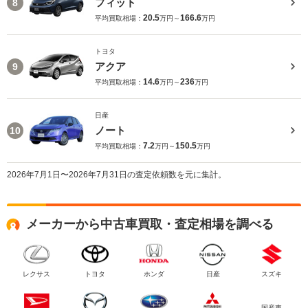
フィット
8
20.5
166.6
平均買取相場：
万円～
万円
トヨタ
アクア
9
14.6
236
平均買取相場：
万円～
万円
日産
ノート
10
7.2
150.5
平均買取相場：
万円～
万円
2026年7月1日〜2026年7月31日の査定依頼数を元に集計。
メーカーから中古車買取・査定相場を調べる
レクサス
トヨタ
ホンダ
日産
スズキ
国産車