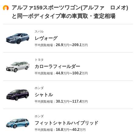
アルファ159スポーツワゴン(アルファ ロメオ)
と同一ボディタイプ車の車買取・査定相場
スバル
レヴォーグ
26.9
209.1
平均買取相場：
万円〜
万円
トヨタ
カローラフィールダー
44.9
100.2
平均買取相場：
万円〜
万円
ホンダ
シャトル
30.1
117.4
平均買取相場：
万円〜
万円
ホンダ
フィットシャトルハイブリッド
16.8
40.2
平均買取相場：
万円〜
万円