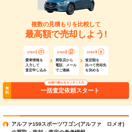
複数の見積もりを比較して
最高額で売却しよう!
1
2
3
STEP
STEP
STEP
愛車情報を
買取店から
査定額を
入力して
電話、メール
比べて売却先
査定申し込み
でご連絡
を決める
90秒で終わるカンタン入力
無
一括査定依頼スタート
料
アルファ159スポーツワゴン(アルファ ロメオ)