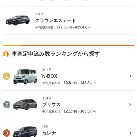
トヨタ
クラウンエステート
377.3
419.4
平均買取相場：
万円〜
万円
車査定申込み数ランキングから探す
ホンダ
N-BOX
1
10.8
148.8
平均買取相場：
万円～
万円
トヨタ
プリウス
2
12.1
303.5
平均買取相場：
万円～
万円
日産
セレナ
3