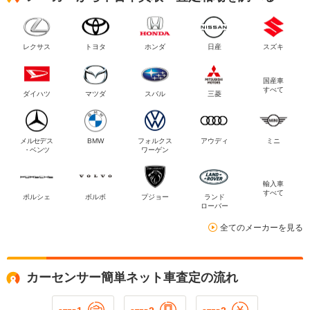
レクサス
トヨタ
ホンダ
日産
スズキ
国産車
すべて
ダイハツ
マツダ
スバル
三菱
メルセデス
BMW
フォルクス
アウディ
ミニ
・ベンツ
ワーゲン
輸入車
すべて
ポルシェ
ボルボ
プジョー
ランド
ローバー
全てのメーカーを見る
カーセンサー簡単ネット車査定の流れ