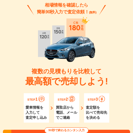
相場情報を確認したら
簡単90秒入力で査定依頼！
(無料)
複数の見積もりを比較して
最高額で売却しよう!
1
2
3
STEP
STEP
STEP
愛車情報を
買取店から
査定額を
入力して
電話、メール
比べて売却先
査定申し込み
でご連絡
を決める
90秒で終わるカンタン入力