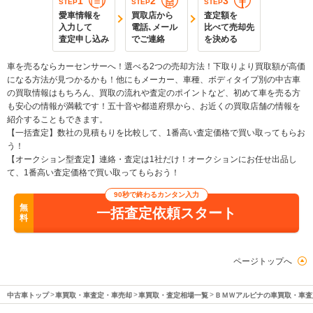
1
2
3
STEP
STEP
STEP
愛車情報を
買取店から
査定額を
入力して
電話､メール
比べて売却先
査定申し込み
でご連絡
を決める
車を売るならカーセンサーへ！選べる2つの売却方法！下取りより買取額が高価
になる方法が見つかるかも！他にもメーカー、車種、ボディタイプ別の中古車
の買取情報はもちろん、買取の流れや査定のポイントなど、初めて車を売る方
も安心の情報が満載です！五十音や都道府県から、お近くの買取店舗の情報を
紹介することもできます。
【一括査定】数社の見積もりを比較して、1番高い査定価格で買い取ってもらお
う！
【オークション型査定】連絡・査定は1社だけ！オークションにお任せ出品し
て、1番高い査定価格で買い取ってもらおう！
90秒で終わるカンタン入力
無
一括査定依頼スタート
料
ページトップへ
中古車トップ
車買取・車査定・車売却
車買取・査定相場一覧
ＢＭＷアルピナの車買取・車査