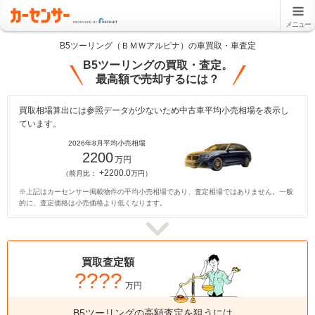
メニュー
B5ツーリング（ＢＭＷアルピナ）の車買取・車査定
B5ツーリングの買取・査定。
最高額で売却するには？
買取相場算出には参照データが少ないため中古車平均小売相場を表示し
ています。
2026年8月平均小売相場
2200
万円
+2200.0
（前月比：
万円）
※上記はカーセンサー掲載物件の平均小売相場であり、査定相場ではありません。一般
的に、査定価格は小売価格より低くなります。
買取査定額
????
万円
B5ツーリングの高額査定を狙うには、