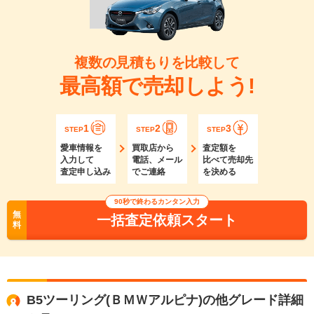
複数の見積もりを比較して
最高額で売却しよう!
1
2
3
STEP
STEP
STEP
愛車情報を
買取店から
査定額を
入力して
電話、メール
比べて売却先
査定申し込み
でご連絡
を決める
90秒で終わるカンタン入力
無
一括査定依頼スタート
料
B5ツーリング(ＢＭＷアルピナ)の他グレード詳細