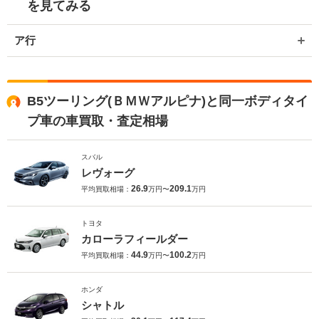
を見てみる
ア行
B5ツーリング(ＢＭＷアルピナ)と同一ボディタイ
プ車の車買取・査定相場
スバル
レヴォーグ
26.9
209.1
平均買取相場：
万円〜
万円
トヨタ
カローラフィールダー
44.9
100.2
平均買取相場：
万円〜
万円
ホンダ
シャトル