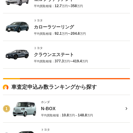
12.7
358
平均買取相場：
万円〜
万円
トヨタ
カローラツーリング
92.1
204.6
平均買取相場：
万円〜
万円
トヨタ
クラウンエステート
377.3
419.4
平均買取相場：
万円〜
万円
車査定申込み数ランキングから探す
ホンダ
N-BOX
1
10.8
148.8
平均買取相場：
万円～
万円
トヨタ