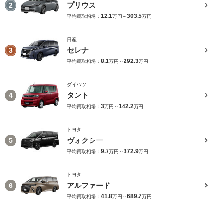
プリウス
2
12.1
303.5
平均買取相場：
万円～
万円
日産
セレナ
3
8.1
292.3
平均買取相場：
万円～
万円
ダイハツ
タント
4
3
142.2
平均買取相場：
万円～
万円
トヨタ
ヴォクシー
5
9.7
372.9
平均買取相場：
万円～
万円
トヨタ
アルファード
6
41.8
689.7
平均買取相場：
万円～
万円