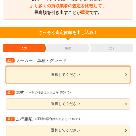
より多くの買取業者の査定を比較して、
最高額を引き出すことが
重要
です。
さっそく査定依頼を申し込み！
入力
確認
完了
メーカー・車種・グレード
必須
選択してください
年式
必須
※不明の場合はおおよそでOKです
選択してください
走行距離
必須
※不明の場合はおおよそでOKです
選択してください