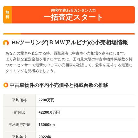
90
秒で終わるカンタン入力
無
一括査定スタート
料
B5ツーリング(ＢＭＷアルピナ)の小売相場情報
あなたの愛車を査定する時、買取業者は中古車小売相場を参考にします。
より高額な査定金額を引き出すために、国内最大級の中古車物件掲載数を持
つカーセンサーで最新の中古車小売相場を確認して、愛車を売却する最適な
タイミングを見極めましょう。
中古車物件の平均小売価格と掲載台数の推移
平均価格
2200万円
前月比
+2200.0万円
平均走行距離
13000km
平均年式
2022年