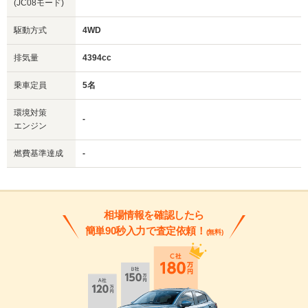
(JC08モード)
駆動方式
4WD
排気量
4394cc
乗車定員
5名
環境対策
-
エンジン
燃費基準達成
-
相場情報を確認したら
簡単90秒入力で査定依頼！
(無料)