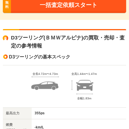
無
一括査定依頼スタート
料
D3ツーリング(ＢＭＷアルピナ)の買取・売却・査
定の参考情報
D3ツーリングの基本スペック
全長4.72m〜4.73m
全高1.44m〜1.47m
全幅1.83m
最高出力
355ps
燃費
-km/L