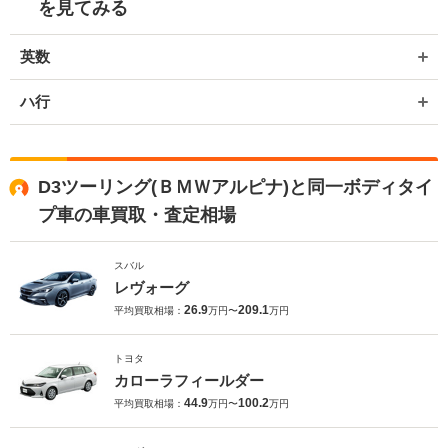
を見てみる
英数
ハ行
D3ツーリング(ＢＭＷアルピナ)と同一ボディタイ
プ車の車買取・査定相場
スバル
レヴォーグ
26.9
209.1
平均買取相場：
万円〜
万円
トヨタ
カローラフィールダー
44.9
100.2
平均買取相場：
万円〜
万円