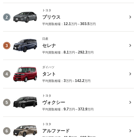
トヨタ
プリウス
2
12.1
303.5
平均買取相場：
万円～
万円
日産
セレナ
3
8.1
292.3
平均買取相場：
万円～
万円
ダイハツ
タント
4
3
142.2
平均買取相場：
万円～
万円
トヨタ
ヴォクシー
5
9.7
372.9
平均買取相場：
万円～
万円
トヨタ
アルファード
6