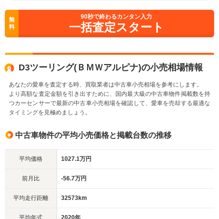
90
秒で終わるカンタン入力
無
一括査定スタート
料
D3ツーリング(ＢＭＷアルピナ)の小売相場情報
あなたの愛車を査定する時、買取業者は中古車小売相場を参考にします。
より高額な査定金額を引き出すために、国内最大級の中古車物件掲載数を持
つカーセンサーで最新の中古車小売相場を確認して、愛車を売却する最適な
タイミングを見極めましょう。
中古車物件の平均小売価格と掲載台数の推移
平均価格
1027.1万円
前月比
-56.7万円
平均走行距離
32573km
平均年式
2020年