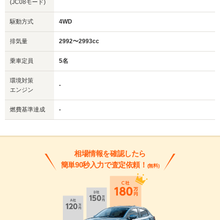
(JC08モード)
駆動方式
4WD
排気量
2992〜2993cc
乗車定員
5名
環境対策
-
エンジン
燃費基準達成
-
相場情報を確認したら
簡単90秒入力で査定依頼！
(無料)