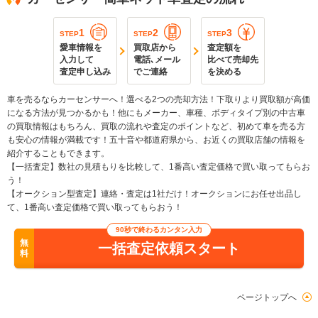
1
2
3
STEP
STEP
STEP
愛車情報を
買取店から
査定額を
入力して
電話､メール
比べて売却先
査定申し込み
でご連絡
を決める
車を売るならカーセンサーへ！選べる2つの売却方法！下取りより買取額が高価
になる方法が見つかるかも！他にもメーカー、車種、ボディタイプ別の中古車
の買取情報はもちろん、買取の流れや査定のポイントなど、初めて車を売る方
も安心の情報が満載です！五十音や都道府県から、お近くの買取店舗の情報を
紹介することもできます。
【一括査定】数社の見積もりを比較して、1番高い査定価格で買い取ってもらお
う！
【オークション型査定】連絡・査定は1社だけ！オークションにお任せ出品し
て、1番高い査定価格で買い取ってもらおう！
90秒で終わるカンタン入力
無
一括査定依頼スタート
料
ページトップへ