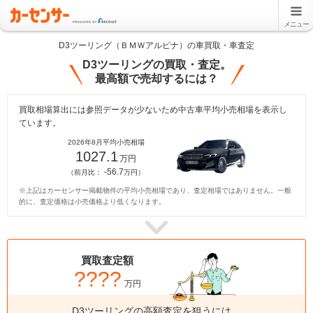
メニュー
D3ツーリング（ＢＭＷアルピナ）の車買取・車査定
D3ツーリングの買取・査定。
最高額で売却するには？
買取相場算出には参照データが少ないため中古車平均小売相場を表示し
ています。
2026年8月平均小売相場
1027.1
万円
-56.7
（前月比：
万円）
※上記はカーセンサー掲載物件の平均小売相場であり、査定相場ではありません。一般
的に、査定価格は小売価格より低くなります。
買取査定額
????
万円
D3ツーリングの高額査定を狙うには、