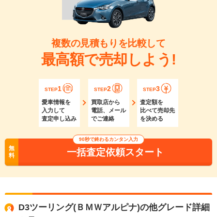
複数の見積もりを比較して
最高額で売却しよう!
1
2
3
STEP
STEP
STEP
愛車情報を
買取店から
査定額を
入力して
電話、メール
比べて売却先
査定申し込み
でご連絡
を決める
90秒で終わるカンタン入力
無
一括査定依頼スタート
料
D3ツーリング(ＢＭＷアルピナ)の他グレード詳細