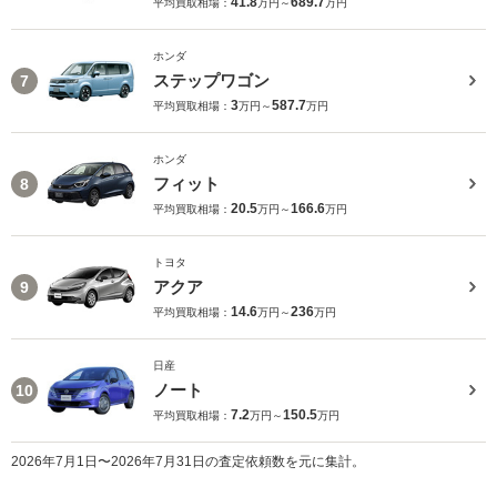
41.8
689.7
平均買取相場：
万円～
万円
ホンダ
ステップワゴン
7
3
587.7
平均買取相場：
万円～
万円
ホンダ
フィット
8
20.5
166.6
平均買取相場：
万円～
万円
トヨタ
アクア
9
14.6
236
平均買取相場：
万円～
万円
日産
ノート
10
7.2
150.5
平均買取相場：
万円～
万円
2026年7月1日〜2026年7月31日の査定依頼数を元に集計。