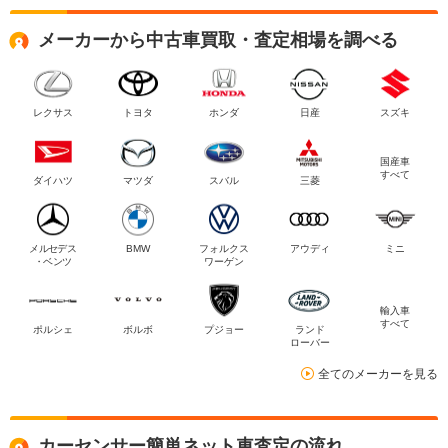
メーカーから中古車買取・査定相場を調べる
レクサス
トヨタ
ホンダ
日産
スズキ
国産車
すべて
ダイハツ
マツダ
スバル
三菱
メルセデス
BMW
フォルクス
アウディ
ミニ
・ベンツ
ワーゲン
輸入車
すべて
ポルシェ
ボルボ
プジョー
ランド
ローバー
全てのメーカーを見る
カーセンサー簡単ネット車査定の流れ