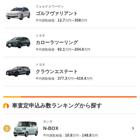
フォルクスワーゲン
ゴルフヴァリアント
12.7
358
平均買取相場：
万円〜
万円
トヨタ
カローラツーリング
92.1
204.6
平均買取相場：
万円〜
万円
トヨタ
クラウンエステート
377.3
419.4
平均買取相場：
万円〜
万円
車査定申込み数ランキングから探す
ホンダ
N-BOX
1
10.8
148.8
平均買取相場：
万円～
万円