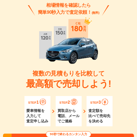
相場情報を確認したら
簡単90秒入力で査定依頼！
(無料)
複数の見積もりを比較して
最高額で売却しよう!
1
2
3
STEP
STEP
STEP
愛車情報を
買取店から
査定額を
入力して
電話、メール
比べて売却先
査定申し込み
でご連絡
を決める
90秒で終わるカンタン入力