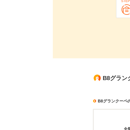
STEP
B8グラン
B8グランクーペ
全