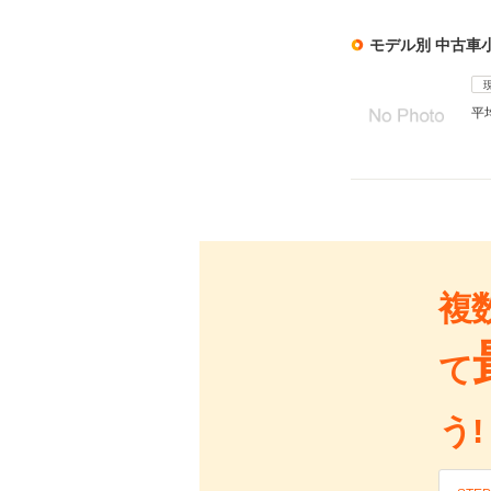
モデル別 中古車
平
複
て
う!