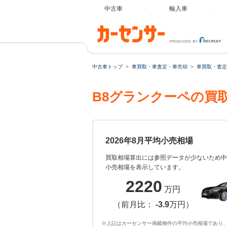
中古車
輸入車
中古車トップ
車買取・車査定・車売却
車買取・査定
B8グランクーペの買
2026年8月平均小売相場
買取相場算出には参照データが少ないため中
小売相場を表示しています。
2220
万円
（前月比：
-3.9
万円）
※上記はカーセンサー掲載物件の平均小売相場であり