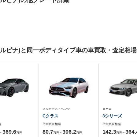
アルピナ)の他グレード詳細
アルピナ)と同一ボディタイプ車の車買取・査定相場
メルセデス・ベンツ
ＢＭＷ
Cクラス
3シリーズ
場
平均買取相場
平均買取相場
369.6
80.7
306.2
142.3
364.
～
万円
万円～
万円
万円～