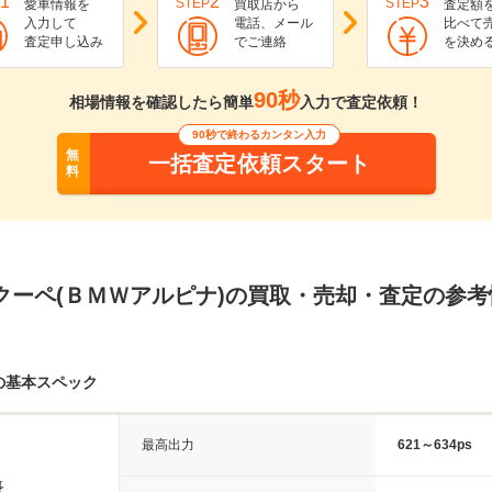
1
2
3
STEP
STEP
愛車情報を
買取店から
査定額
入力して
電話、メール
比べて
査定申し込み
でご連絡
を決め
90秒
相場情報を確認したら簡単
入力で査定依頼！
90秒で終わるカンタン入力
無
一括査定依頼スタート
料
クーペ(ＢＭＷアルピナ)の買取・売却・査定の参考
の基本スペック
最高出力
621～634ps
長