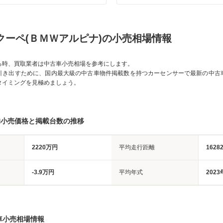
クーペ(ＢＭＷアルピナ)の小売相場情報
る時、買取業者は中古車小売相場を参考にします。
引き出すために、国内最大級の中古車物件掲載数を持つカーセンサーで最新の中古
タイミングを見極めましょう。
均小売価格と掲載台数の推移
2220万円
平均走行距離
1628
-3.9万円
平均年式
2023
車小売相場情報