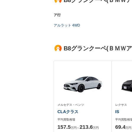
B8グランクーペ(ＢＭＷ
ア行
アルラット 4WD
B8グランクーペ(ＢＭＷ
メルセデス・ベンツ
レクサス
CLAクラス
IS
平均買取相場
平均買取相
157.5
213.6
69.4
万円～
万円
万円