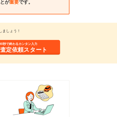
とが
重要
です。
しましょう！
90秒で終わるカンタン入力
括査定依頼スタート