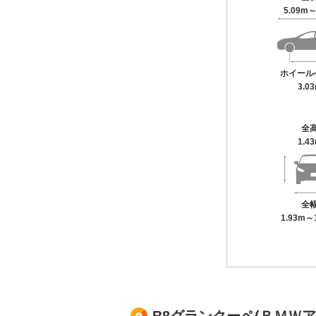
5.09m～
ホイール
3.0
全
1.4
全
1.93m～