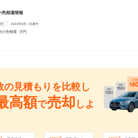
小売相場情報
現行
2021年3月～生産中
均小売相場
万円
数の見積もりを比較し
最高額
売却
で
しよ