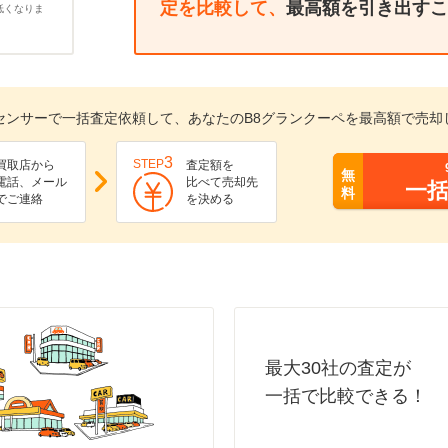
定を比較して、
最高額を引き出すこ
低くなりま
センサーで一括査定依頼して、あなたのB8グランクーペを最高額で売却
3
STEP
買取店から
査定額を
無
電話、メール
比べて売却先
一
料
でご連絡
を決める
最大30社の査定が
一括で比較できる！