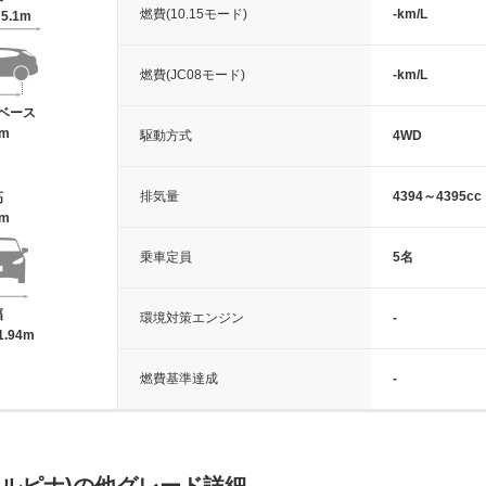
燃費(10.15モード)
-km/L
5.1m
燃費(JC08モード)
-km/L
ベース
3m
駆動方式
4WD
排気量
4394～4395cc
高
3m
乗車定員
5名
幅
環境対策エンジン
-
1.94m
燃費基準達成
-