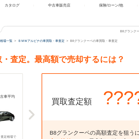
カタログ
中古車販売店
保険/ローン/他
B8グランク
相場一覧
ＢＭＷアルピナの車買取・車査定
B8グランクーペの車買取・車査定
取・査定。最高額で売却するには？
???
古車平均
買取査定額
B8グランクーペの高額査定を狙う
、査定相場で