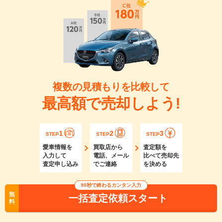
複数の見積もりを比較して
最高額で売却しよう!
1
2
3
STEP
STEP
STEP
愛車情報を
買取店から
査定額を
入力して
電話、メール
比べて売却先
査定申し込み
でご連絡
を決める
90秒で終わるカンタン入力
無
一括査定依頼スタート
料