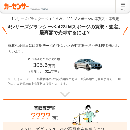
メニュー
4シリーズグランクーペ（ＢＭＷ） 428i Mスポーツの車買取・車査定
4シリーズグランクーペ 428i Mスポーツの買取・査定。
最高額で売却するには？
買取相場算出には参照データが少ないため中古車平均小売相場を表示し
ています。
2026年8月平均小売相場
305.6
万円
+32.7
（前月比：
万円）
※上記はカーセンサー掲載物件の平均小売相場であり、査定相場ではありません。一般
的に、査定価格は小売価格より低くなります。
買取査定額
????
万円
4シリーズグランクーペの高額査定を狙うには、