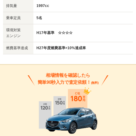
排気量
1997cc
乗車定員
5名
環境対策
H17年基準 ☆☆☆☆
エンジン
燃費基準達成
H27年度燃費基準+10%達成車
相場情報を確認したら
簡単90秒入力で査定依頼！
(無料)