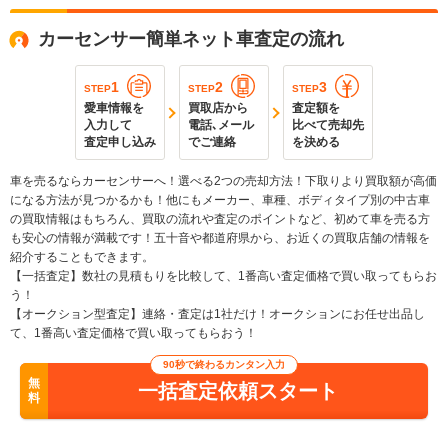
カーセンサー簡単ネット車査定の流れ
1
2
3
STEP
STEP
STEP
愛車情報を
買取店から
査定額を
入力して
電話､メール
比べて売却先
査定申し込み
でご連絡
を決める
車を売るならカーセンサーへ！選べる2つの売却方法！下取りより買取額が高価
になる方法が見つかるかも！他にもメーカー、車種、ボディタイプ別の中古車
の買取情報はもちろん、買取の流れや査定のポイントなど、初めて車を売る方
も安心の情報が満載です！五十音や都道府県から、お近くの買取店舗の情報を
紹介することもできます。
【一括査定】数社の見積もりを比較して、1番高い査定価格で買い取ってもらお
う！
【オークション型査定】連絡・査定は1社だけ！オークションにお任せ出品し
て、1番高い査定価格で買い取ってもらおう！
90秒で終わるカンタン入力
無
一括査定依頼スタート
料