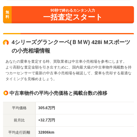
90
秒で終わるカンタン入力
無
一括査定スタート
料
4シリーズグランクーペ(ＢＭＷ) 428i Mスポーツ
の小売相場情報
あなたの愛車を査定する時、買取業者は中古車小売相場を参考にします。
より高額な査定金額を引き出すために、国内最大級の中古車物件掲載数を持
つカーセンサーで最新の中古車小売相場を確認して、愛車を売却する最適な
タイミングを見極めましょう。
中古車物件の平均小売価格と掲載台数の推移
平均価格
305.6万円
前月比
+32.7万円
平均走行距離
32806km