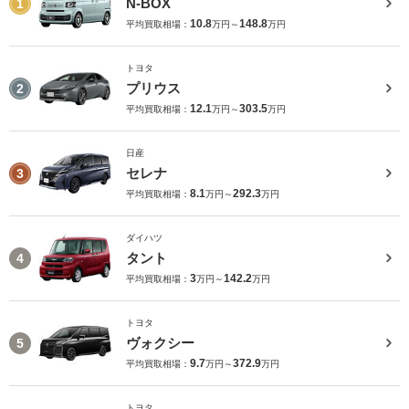
N-BOX
1
10.8
148.8
平均買取相場：
万円～
万円
トヨタ
プリウス
2
12.1
303.5
平均買取相場：
万円～
万円
日産
セレナ
3
8.1
292.3
平均買取相場：
万円～
万円
ダイハツ
タント
4
3
142.2
平均買取相場：
万円～
万円
トヨタ
ヴォクシー
5
9.7
372.9
平均買取相場：
万円～
万円
トヨタ