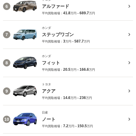
アルファード
6
41.8
689.7
平均買取相場：
万円～
万円
ホンダ
ステップワゴン
7
3
587.7
平均買取相場：
万円～
万円
ホンダ
フィット
8
20.5
166.6
平均買取相場：
万円～
万円
トヨタ
アクア
9
14.6
236
平均買取相場：
万円～
万円
日産
ノート
10
7.2
150.5
平均買取相場：
万円～
万円