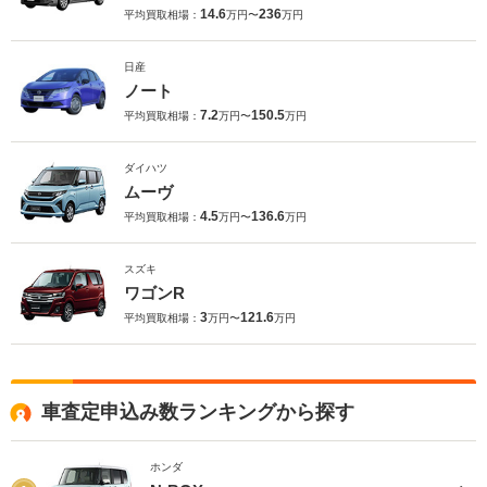
14.6
236
平均買取相場：
万円〜
万円
日産
ノート
7.2
150.5
平均買取相場：
万円〜
万円
ダイハツ
ムーヴ
4.5
136.6
平均買取相場：
万円〜
万円
スズキ
ワゴンR
3
121.6
平均買取相場：
万円〜
万円
車査定申込み数ランキングから探す
ホンダ