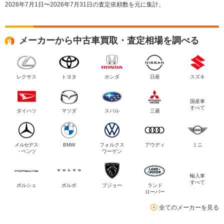
2026年7月1日〜2026年7月31日の査定依頼数を元に集計。
メーカーから中古車買取・査定相場を調べる
レクサス
トヨタ
ホンダ
日産
スズキ
国産車
すべて
ダイハツ
マツダ
スバル
三菱
メルセデス
BMW
フォルクス
アウディ
ミニ
・ベンツ
ワーゲン
輸入車
すべて
ポルシェ
ボルボ
プジョー
ランド
ローバー
全てのメーカーを見る