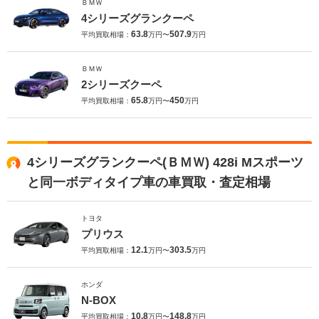
ＢＭＷ
4シリーズグランクーペ
63.8
507.9
平均買取相場：
万円〜
万円
ＢＭＷ
2シリーズクーペ
65.8
450
平均買取相場：
万円〜
万円
4シリーズグランクーペ(ＢＭＷ) 428i Mスポーツ
と同一ボディタイプ車の車買取・査定相場
トヨタ
プリウス
12.1
303.5
平均買取相場：
万円〜
万円
ホンダ
N-BOX
10.8
148.8
平均買取相場：
万円〜
万円