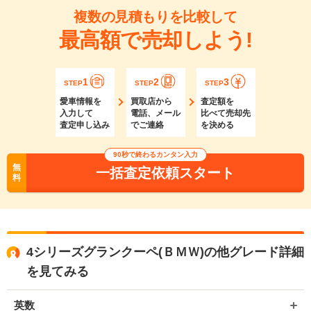
複数の見積もりを比較して
最高額で売却しよう!
1
2
3
STEP
STEP
STEP
愛車情報を
買取店から
査定額を
入力して
電話、メール
比べて売却先
査定申し込み
でご連絡
を決める
90秒で終わるカンタン入力
無
一括査定依頼スタート
料
4シリーズグランクーペ(ＢＭＷ)の他グレード詳細
を見てみる
英数