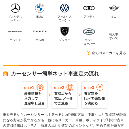
メルセデス
BMW
フォルクス
アウディ
ミニ
・ベンツ
ワーゲン
輸入車
すべて
ポルシェ
ボルボ
プジョー
ランド
ローバー
全てのメーカーを見る
カーセンサー簡単ネット車査定の流れ
1
2
3
STEP
STEP
STEP
愛車情報を
買取店から
査定額を
入力して
電話､メール
比べて売却先
査定申し込み
でご連絡
を決める
車を売るならカーセンサーへ！選べる2つの売却方法！下取りより買取額が高価
になる方法が見つかるかも！他にもメーカー、車種、ボディタイプ別の中古車
の買取情報はもちろん、買取の流れや査定のポイントなど、初めて車を売る方