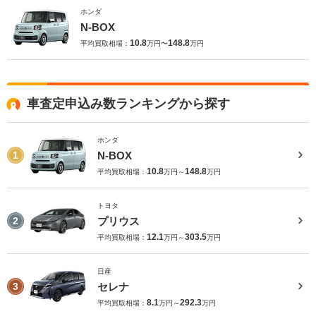
ホンダ
N-BOX
10.8
148.8
平均買取相場：
万円〜
万円
車査定申込み数ランキングから探す
ホンダ
N-BOX
1
10.8
148.8
平均買取相場：
万円～
万円
トヨタ
プリウス
2
12.1
303.5
平均買取相場：
万円～
万円
日産
セレナ
3
8.1
292.3
平均買取相場：
万円～
万円