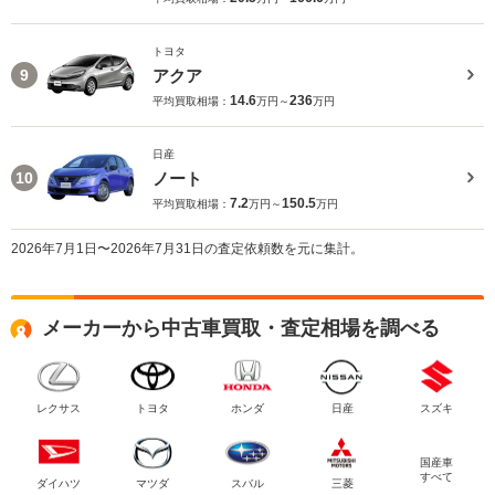
トヨタ
アクア
9
14.6
236
平均買取相場：
万円～
万円
日産
ノート
10
7.2
150.5
平均買取相場：
万円～
万円
2026年7月1日〜2026年7月31日の査定依頼数を元に集計。
メーカーから中古車買取・査定相場を調べる
レクサス
トヨタ
ホンダ
日産
スズキ
国産車
すべて
ダイハツ
マツダ
スバル
三菱