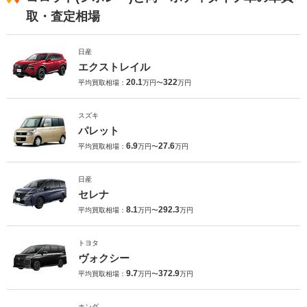
取・査定相場
日産
エクストレイル
20.1
322
平均買取相場：
万円〜
万円
スズキ
パレット
6.9
27.6
平均買取相場：
万円〜
万円
日産
セレナ
8.1
292.3
平均買取相場：
万円〜
万円
トヨタ
ヴォクシー
9.7
372.9
平均買取相場：
万円〜
万円
ホンダ