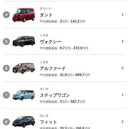
ダイハツ
タント
4
3
142.2
平均買取相場：
万円～
万円
トヨタ
ヴォクシー
5
9.7
372.9
平均買取相場：
万円～
万円
トヨタ
アルファード
6
41.8
689.7
平均買取相場：
万円～
万円
ホンダ
ステップワゴン
7
3
587.7
平均買取相場：
万円～
万円
ホンダ
フィット
8
20.5
166.6
平均買取相場：
万円～
万円