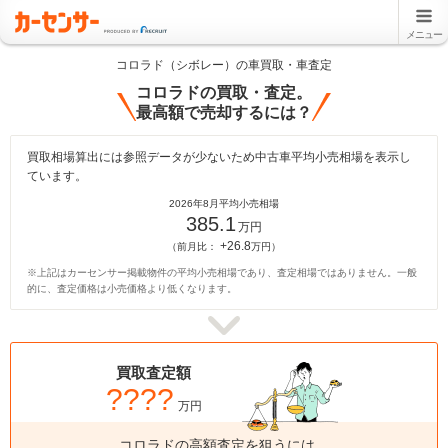
メニュー
コロラド（シボレー）の車買取・車査定
コロラドの買取・査定。
最高額で売却するには？
買取相場算出には参照データが少ないため中古車平均小売相場を表示し
ています。
2026年8月平均小売相場
385.1
万円
+26.8
（前月比：
万円）
※上記はカーセンサー掲載物件の平均小売相場であり、査定相場ではありません。一般
的に、査定価格は小売価格より低くなります。
買取査定額
????
万円
コロラドの高額査定を狙うには、