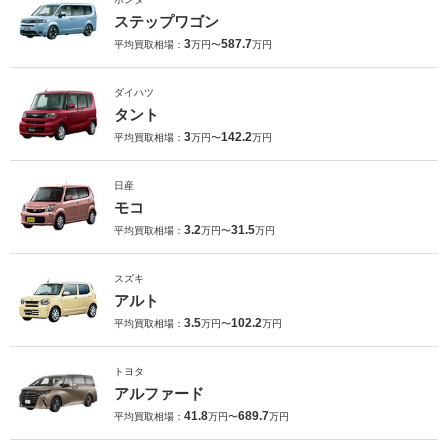
ステップワゴン
3
587.7
平均買取相場：
万円〜
万円
ダイハツ
タント
3
142.2
平均買取相場：
万円〜
万円
日産
モコ
3.2
31.5
平均買取相場：
万円〜
万円
スズキ
アルト
3.5
102.2
平均買取相場：
万円〜
万円
トヨタ
アルファード
41.8
689.7
平均買取相場：
万円〜
万円