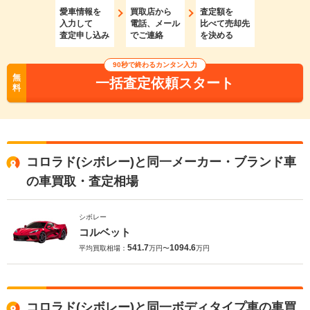
愛車情報を
買取店から
査定額を
入力して
電話、メール
比べて売却先
査定申し込み
でご連絡
を決める
90秒で終わるカンタン入力
無
一括査定依頼スタート
料
コロラド(シボレー)と同一メーカー・ブランド車
の車買取・査定相場
シボレー
コルベット
541.7
1094.6
平均買取相場：
万円〜
万円
コロラド(シボレー)と同一ボディタイプ車の車買