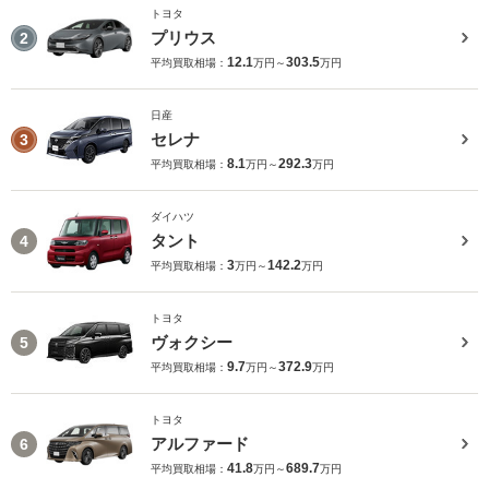
トヨタ
プリウス
2
12.1
303.5
平均買取相場：
万円～
万円
日産
セレナ
3
8.1
292.3
平均買取相場：
万円～
万円
ダイハツ
タント
4
3
142.2
平均買取相場：
万円～
万円
トヨタ
ヴォクシー
5
9.7
372.9
平均買取相場：
万円～
万円
トヨタ
アルファード
6
41.8
689.7
平均買取相場：
万円～
万円