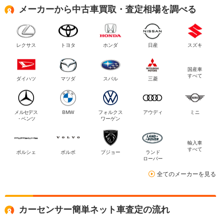
メーカーから中古車買取・査定相場を調べる
レクサス
トヨタ
ホンダ
日産
スズキ
国産車
すべて
ダイハツ
マツダ
スバル
三菱
メルセデス
BMW
フォルクス
アウディ
ミニ
・ベンツ
ワーゲン
輸入車
すべて
ポルシェ
ボルボ
プジョー
ランド
ローバー
全てのメーカーを見る
カーセンサー簡単ネット車査定の流れ