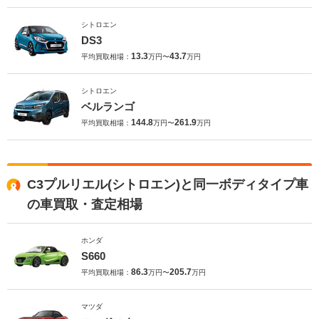
シトロエン
DS3
13.3
43.7
平均買取相場：
万円〜
万円
シトロエン
ベルランゴ
144.8
261.9
平均買取相場：
万円〜
万円
C3プルリエル(シトロエン)と同一ボディタイプ車
の車買取・査定相場
ホンダ
S660
86.3
205.7
平均買取相場：
万円〜
万円
マツダ