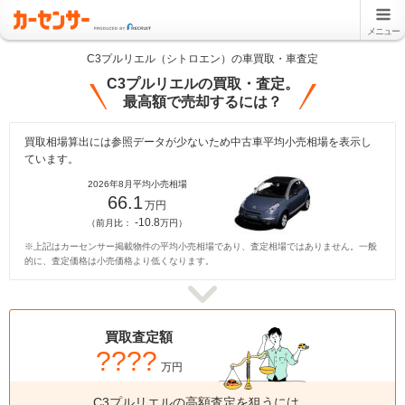
メニュー
C3プルリエル（シトロエン）の車買取・車査定
C3プルリエルの買取・査定。
最高額で売却するには？
買取相場算出には参照データが少ないため中古車平均小売相場を表示し
ています。
2026年8月平均小売相場
66.1
万円
-10.8
（前月比：
万円）
※上記はカーセンサー掲載物件の平均小売相場であり、査定相場ではありません。一般
的に、査定価格は小売価格より低くなります。
買取査定額
????
万円
C3プルリエルの高額査定を狙うには、