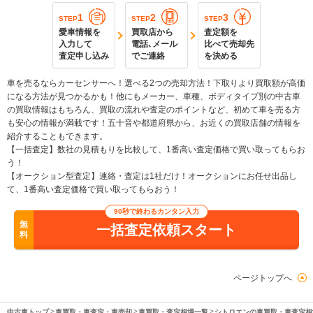
1
2
3
STEP
STEP
STEP
愛車情報を
買取店から
査定額を
入力して
電話､メール
比べて売却先
査定申し込み
でご連絡
を決める
車を売るならカーセンサーへ！選べる2つの売却方法！下取りより買取額が高価
になる方法が見つかるかも！他にもメーカー、車種、ボディタイプ別の中古車
の買取情報はもちろん、買取の流れや査定のポイントなど、初めて車を売る方
も安心の情報が満載です！五十音や都道府県から、お近くの買取店舗の情報を
紹介することもできます。
【一括査定】数社の見積もりを比較して、1番高い査定価格で買い取ってもらお
う！
【オークション型査定】連絡・査定は1社だけ！オークションにお任せ出品し
て、1番高い査定価格で買い取ってもらおう！
90秒で終わるカンタン入力
無
一括査定依頼スタート
料
ページトップへ
中古車トップ
車買取・車査定・車売却
車買取・査定相場一覧
シトロエンの車買取・車査定相