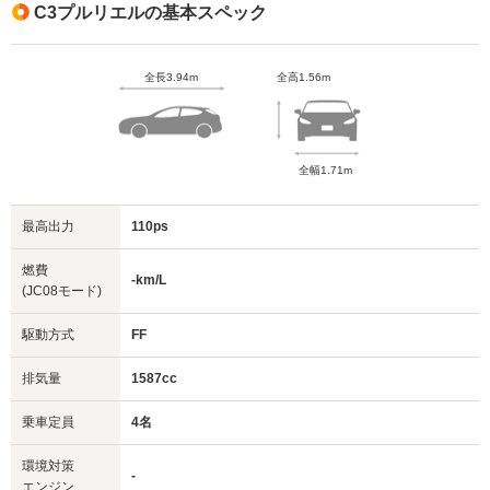
C3プルリエルの基本スペック
全長3.94m
全高1.56m
全幅1.71m
最高出力
110ps
燃費
-km/L
(JC08モード)
駆動方式
FF
排気量
1587cc
乗車定員
4名
環境対策
-
エンジン