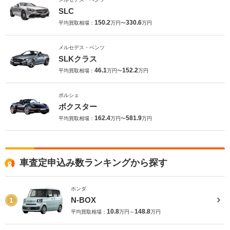
SLC
150.2
330.6
平均買取相場：
万円〜
万円
メルセデス・ベンツ
SLKクラス
46.1
152.2
平均買取相場：
万円〜
万円
ポルシェ
ボクスター
162.4
581.9
平均買取相場：
万円〜
万円
車査定申込み数ランキングから探す
ホンダ
N-BOX
1
10.8
148.8
平均買取相場：
万円～
万円