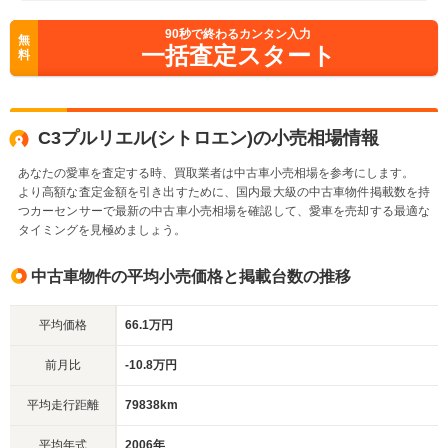
90
秒で終わるカンタン入力
無
一括査定スタート
料
C3プルリエル(シトロエン)の小売相場情報
あなたの愛車を査定する時、買取業者は中古車小売相場を参考にします。
より高額な査定金額を引き出すために、国内最大級の中古車物件掲載数を持
つカーセンサーで最新の中古車小売相場を確認して、愛車を売却する最適な
タイミングを見極めましょう。
中古車物件の平均小売価格と掲載台数の推移
平均価格
66.1万円
前月比
-10.8万円
平均走行距離
79838km
平均年式
2006年