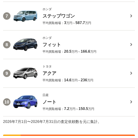
ホンダ
ステップワゴン
7
3
587.7
平均買取相場：
万円～
万円
ホンダ
フィット
8
20.5
166.6
平均買取相場：
万円～
万円
トヨタ
アクア
9
14.6
236
平均買取相場：
万円～
万円
日産
ノート
10
7.2
150.5
平均買取相場：
万円～
万円
2026年7月1日〜2026年7月31日の査定依頼数を元に集計。