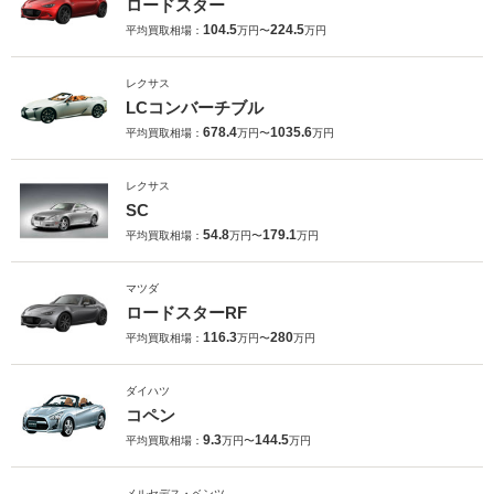
ロードスター
104.5
224.5
平均買取相場：
万円〜
万円
レクサス
LCコンバーチブル
678.4
1035.6
平均買取相場：
万円〜
万円
レクサス
SC
54.8
179.1
平均買取相場：
万円〜
万円
マツダ
ロードスターRF
116.3
280
平均買取相場：
万円〜
万円
ダイハツ
コペン
9.3
144.5
平均買取相場：
万円〜
万円
メルセデス・ベンツ