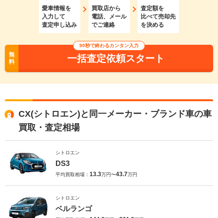
愛車情報を
買取店から
査定額を
入力して
電話、メール
比べて売却先
査定申し込み
でご連絡
を決める
90秒で終わるカンタン入力
無
一括査定依頼スタート
料
CX(シトロエン)と同一メーカー・ブランド車の車
買取・査定相場
シトロエン
DS3
13.3
43.7
平均買取相場：
万円〜
万円
シトロエン
ベルランゴ