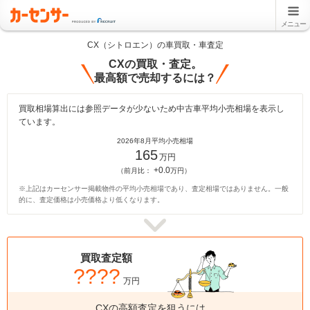
メニュー
CX（シトロエン）の車買取・車査定
CXの買取・査定。
最高額で売却するには？
買取相場算出には参照データが少ないため中古車平均小売相場を表示し
ています。
2026年8月平均小売相場
165
万円
+0.0
（前月比：
万円）
※上記はカーセンサー掲載物件の平均小売相場であり、査定相場ではありません。一般
的に、査定価格は小売価格より低くなります。
買取査定額
????
万円
CXの高額査定を狙うには、