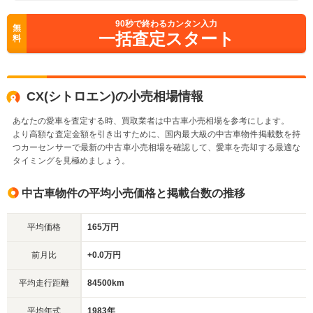
90
秒で終わるカンタン入力
無
一括査定スタート
料
CX(シトロエン)の小売相場情報
あなたの愛車を査定する時、買取業者は中古車小売相場を参考にします。
より高額な査定金額を引き出すために、国内最大級の中古車物件掲載数を持
つカーセンサーで最新の中古車小売相場を確認して、愛車を売却する最適な
タイミングを見極めましょう。
中古車物件の平均小売価格と掲載台数の推移
平均価格
165万円
前月比
+0.0万円
平均走行距離
84500km
平均年式
1983年