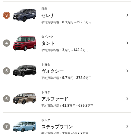
日産
セレナ
3
8.1
292.3
平均買取相場：
万円～
万円
ダイハツ
タント
4
3
142.2
平均買取相場：
万円～
万円
トヨタ
ヴォクシー
5
9.7
372.9
平均買取相場：
万円～
万円
トヨタ
アルファード
6
41.8
689.7
平均買取相場：
万円～
万円
ホンダ
ステップワゴン
7
3
587.7
平均買取相場：
万円～
万円