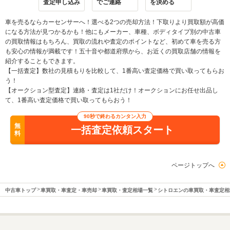
査定申し込み
でご連絡
を決める
車を売るならカーセンサーへ！選べる2つの売却方法！下取りより買取額が高価
になる方法が見つかるかも！他にもメーカー、車種、ボディタイプ別の中古車
の買取情報はもちろん、買取の流れや査定のポイントなど、初めて車を売る方
も安心の情報が満載です！五十音や都道府県から、お近くの買取店舗の情報を
紹介することもできます。
【一括査定】数社の見積もりを比較して、1番高い査定価格で買い取ってもらお
う！
【オークション型査定】連絡・査定は1社だけ！オークションにお任せ出品し
て、1番高い査定価格で買い取ってもらおう！
90秒で終わるカンタン入力
無
一括査定依頼スタート
料
ページトップへ
中古車トップ
車買取・車査定・車売却
車買取・査定相場一覧
シトロエンの車買取・車査定相