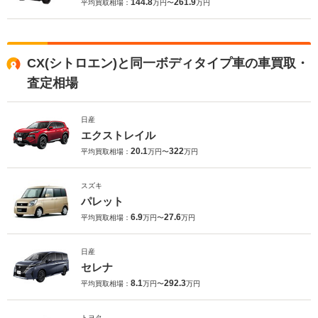
144.8
261.9
平均買取相場：
万円〜
万円
CX(シトロエン)と同一ボディタイプ車の車買取・
査定相場
日産
エクストレイル
20.1
322
平均買取相場：
万円〜
万円
スズキ
パレット
6.9
27.6
平均買取相場：
万円〜
万円
日産
セレナ
8.1
292.3
平均買取相場：
万円〜
万円
トヨタ