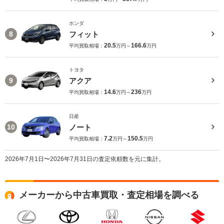
ホンダ
フィット
8
20.5
166.6
平均買取相場：
万円～
万円
トヨタ
アクア
9
14.6
236
平均買取相場：
万円～
万円
日産
ノート
10
7.2
150.5
平均買取相場：
万円～
万円
2026年7月1日〜2026年7月31日の査定依頼数を元に集計。
メーカーから中古車買取・査定相場を調べる