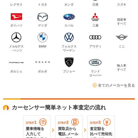
レクサス
トヨタ
ホンダ
日産
スズキ
国産車
すべて
ダイハツ
マツダ
スバル
三菱
メルセデス
BMW
フォルクス
アウディ
ミニ
・ベンツ
ワーゲン
輸入車
すべて
ポルシェ
ボルボ
プジョー
ランド
ローバー
全てのメーカーを見る
カーセンサー簡単ネット車査定の流れ
1
2
3
STEP
STEP
STEP
愛車情報を
買取店から
査定額を
入力して
電話､メール
比べて売却先