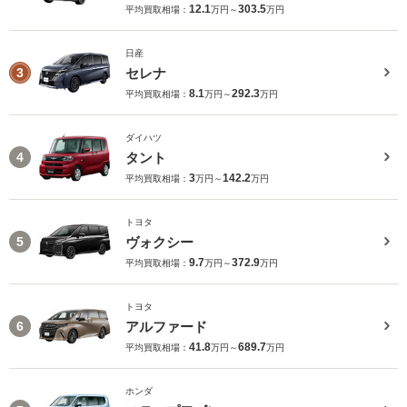
12.1
303.5
平均買取相場：
万円～
万円
日産
セレナ
3
8.1
292.3
平均買取相場：
万円～
万円
ダイハツ
タント
4
3
142.2
平均買取相場：
万円～
万円
トヨタ
ヴォクシー
5
9.7
372.9
平均買取相場：
万円～
万円
トヨタ
アルファード
6
41.8
689.7
平均買取相場：
万円～
万円
ホンダ