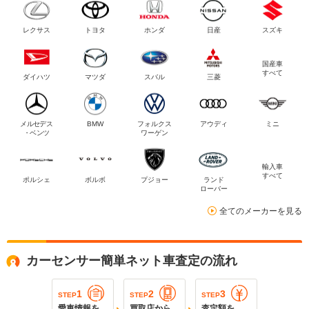
レクサス
トヨタ
ホンダ
日産
スズキ
国産車
すべて
ダイハツ
マツダ
スバル
三菱
メルセデス
BMW
フォルクス
アウディ
ミニ
・ベンツ
ワーゲン
輸入車
すべて
ポルシェ
ボルボ
プジョー
ランド
ローバー
全てのメーカーを見る
カーセンサー簡単ネット車査定の流れ
1
2
3
STEP
STEP
STEP
愛車情報を
買取店から
査定額を