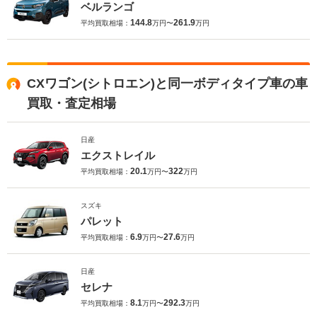
ベルランゴ
144.8
261.9
平均買取相場：
万円〜
万円
CXワゴン(シトロエン)と同一ボディタイプ車の車
買取・査定相場
日産
エクストレイル
20.1
322
平均買取相場：
万円〜
万円
スズキ
パレット
6.9
27.6
平均買取相場：
万円〜
万円
日産
セレナ
8.1
292.3
平均買取相場：
万円〜
万円