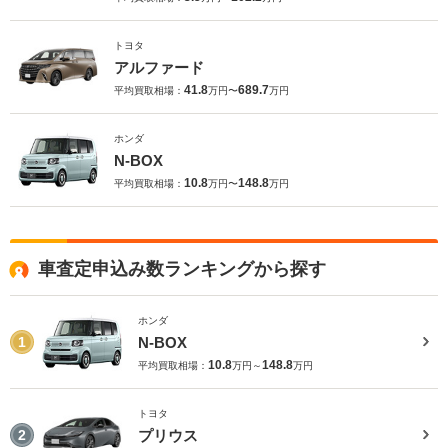
トヨタ
アルファード
41.8
689.7
平均買取相場：
万円〜
万円
ホンダ
N-BOX
10.8
148.8
平均買取相場：
万円〜
万円
車査定申込み数ランキングから探す
ホンダ
N-BOX
1
10.8
148.8
平均買取相場：
万円～
万円
トヨタ
プリウス
2