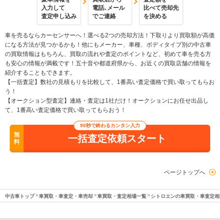
入力して
電話､メール
比べて売却先
査定申し込み
でご連絡
を決める
車を売るならカーセンサーへ！選べる2つの売却方法！下取りより買取額が高価
になる方法が見つかるかも！他にもメーカー、車種、ボディタイプ別の中古車
の買取情報はもちろん、買取の流れや査定のポイントなど、初めて車を売る方
も安心の情報が満載です！五十音や都道府県から、お近くの買取店舗の情報を
紹介することもできます。
【一括査定】数社の見積もりを比較して、1番高い査定価格で買い取ってもらお
う！
【オークション型査定】連絡・査定は1社だけ！オークションにお任せ出品し
て、1番高い査定価格で買い取ってもらおう！
90秒で終わるカンタン入力
無
一括査定依頼スタート
料
ページトップへ
中古車トップ
車買取・車査定・車売却
車買取・査定相場一覧
シトロエンの車買取・車査定相