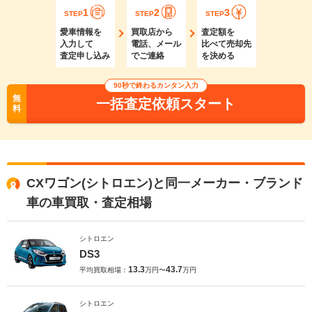
1
2
3
STEP
STEP
STEP
愛車情報を
買取店から
査定額を
入力して
電話、メール
比べて売却先
査定申し込み
でご連絡
を決める
90秒で終わるカンタン入力
無
一括査定依頼スタート
料
CXワゴン(シトロエン)と同一メーカー・ブランド
車の車買取・査定相場
シトロエン
DS3
13.3
43.7
平均買取相場：
万円〜
万円
シトロエン