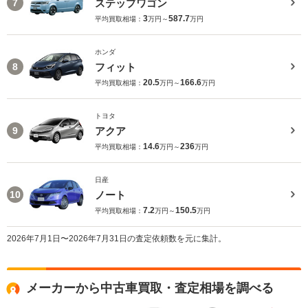
ステップワゴン
7
3
587.7
平均買取相場：
万円～
万円
ホンダ
フィット
8
20.5
166.6
平均買取相場：
万円～
万円
トヨタ
アクア
9
14.6
236
平均買取相場：
万円～
万円
日産
ノート
10
7.2
150.5
平均買取相場：
万円～
万円
2026年7月1日〜2026年7月31日の査定依頼数を元に集計。
メーカーから中古車買取・査定相場を調べる