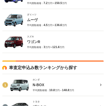
7.2
150.5
平均買取相場：
万円〜
万円
ダイハツ
ムーヴ
4.5
136.6
平均買取相場：
万円〜
万円
スズキ
ワゴンR
3
121.6
平均買取相場：
万円〜
万円
車査定申込み数ランキングから探す
ホンダ
N-BOX
1
10.8
148.8
平均買取相場：
万円～
万円
トヨタ