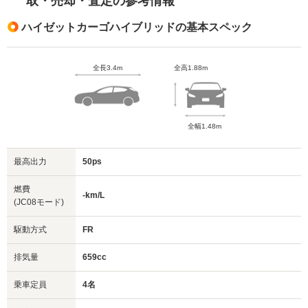
取・売却・査定の参考情報
ハイゼットカーゴハイブリッドの基本スペック
全長3.4m
全高1.88m
全幅1.48m
最高出力
50ps
燃費
-km/L
(JC08モード)
駆動方式
FR
排気量
659cc
乗車定員
4名