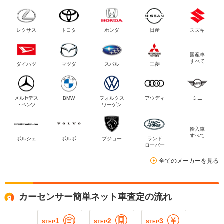
レクサス
トヨタ
ホンダ
日産
スズキ
国産車
すべて
ダイハツ
マツダ
スバル
三菱
メルセデス
BMW
フォルクス
アウディ
ミニ
・ベンツ
ワーゲン
輸入車
すべて
ポルシェ
ボルボ
プジョー
ランド
ローバー
全てのメーカーを見る
カーセンサー簡単ネット車査定の流れ
1
2
3
STEP
STEP
STEP