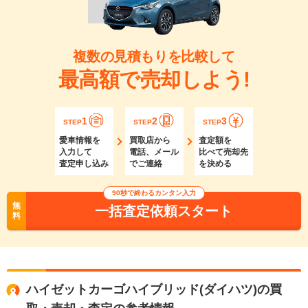
複数の見積もりを比較して
最高額で売却しよう!
1
2
3
STEP
STEP
STEP
愛車情報を
買取店から
査定額を
入力して
電話、メール
比べて売却先
査定申し込み
でご連絡
を決める
90秒で終わるカンタン入力
無
一括査定依頼スタート
料
ハイゼットカーゴハイブリッド(ダイハツ)の買