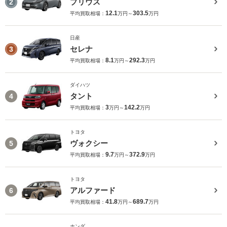
プリウス
2
12.1
303.5
平均買取相場：
万円～
万円
日産
セレナ
3
8.1
292.3
平均買取相場：
万円～
万円
ダイハツ
タント
4
3
142.2
平均買取相場：
万円～
万円
トヨタ
ヴォクシー
5
9.7
372.9
平均買取相場：
万円～
万円
トヨタ
アルファード
6
41.8
689.7
平均買取相場：
万円～
万円
ホンダ