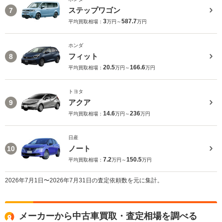
ステップワゴン
7
3
587.7
平均買取相場：
万円～
万円
ホンダ
フィット
8
20.5
166.6
平均買取相場：
万円～
万円
トヨタ
アクア
9
14.6
236
平均買取相場：
万円～
万円
日産
ノート
10
7.2
150.5
平均買取相場：
万円～
万円
2026年7月1日〜2026年7月31日の査定依頼数を元に集計。
メーカーから中古車買取・査定相場を調べる