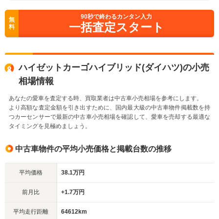
90
秒で終わるカンタン入力
無
一括査定スタート
料
ハイゼットカーゴハイブリッド(ダイハツ)の小売
相場情報
あなたの愛車を査定する時、買取業者は中古車小売相場を参考にします。
より高額な査定金額を引き出すために、国内最大級の中古車物件掲載数を持
つカーセンサーで最新の中古車小売相場を確認して、愛車を売却する最適な
タイミングを見極めましょう。
中古車物件の平均小売価格と掲載台数の推移
平均価格
38.1万円
前月比
+1.7万円
平均走行距離
64612km