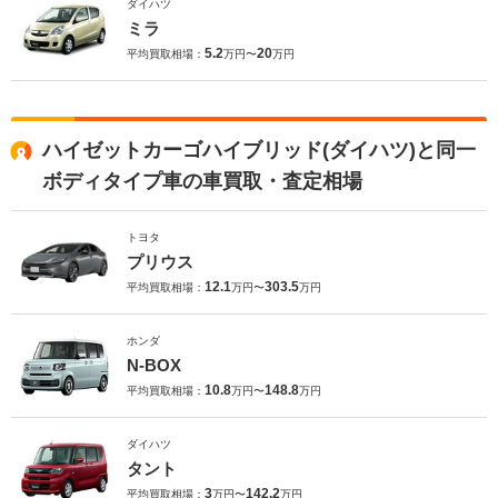
ダイハツ
ミラ
5.2
20
平均買取相場：
万円〜
万円
ハイゼットカーゴハイブリッド(ダイハツ)と同一
ボディタイプ車の車買取・査定相場
トヨタ
プリウス
12.1
303.5
平均買取相場：
万円〜
万円
ホンダ
N-BOX
10.8
148.8
平均買取相場：
万円〜
万円
ダイハツ
タント
3
142.2
平均買取相場：
万円〜
万円