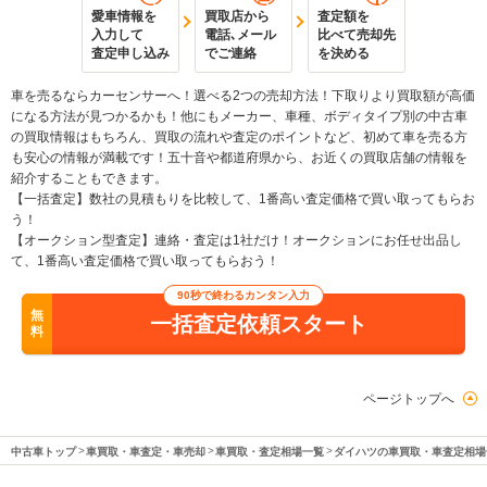
愛車情報を
買取店から
査定額を
入力して
電話､メール
比べて売却先
査定申し込み
でご連絡
を決める
車を売るならカーセンサーへ！選べる2つの売却方法！下取りより買取額が高価
になる方法が見つかるかも！他にもメーカー、車種、ボディタイプ別の中古車
の買取情報はもちろん、買取の流れや査定のポイントなど、初めて車を売る方
も安心の情報が満載です！五十音や都道府県から、お近くの買取店舗の情報を
紹介することもできます。
【一括査定】数社の見積もりを比較して、1番高い査定価格で買い取ってもらお
う！
【オークション型査定】連絡・査定は1社だけ！オークションにお任せ出品し
て、1番高い査定価格で買い取ってもらおう！
90秒で終わるカンタン入力
無
一括査定依頼スタート
料
ページトップへ
中古車トップ
車買取・車査定・車売却
車買取・査定相場一覧
ダイハツの車買取・車査定相場