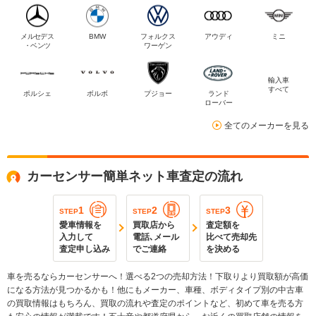
メルセデス
BMW
フォルクス
アウディ
ミニ
・ベンツ
ワーゲン
輸入車
すべて
ポルシェ
ボルボ
プジョー
ランド
ローバー
全てのメーカーを見る
カーセンサー簡単ネット車査定の流れ
1
2
3
STEP
STEP
STEP
愛車情報を
買取店から
査定額を
入力して
電話､メール
比べて売却先
査定申し込み
でご連絡
を決める
車を売るならカーセンサーへ！選べる2つの売却方法！下取りより買取額が高価
になる方法が見つかるかも！他にもメーカー、車種、ボディタイプ別の中古車
の買取情報はもちろん、買取の流れや査定のポイントなど、初めて車を売る方