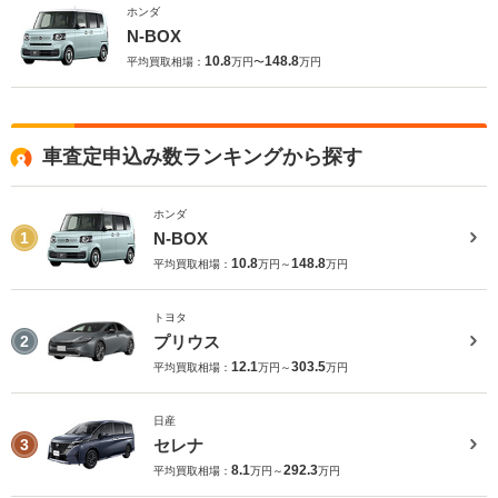
ホンダ
N-BOX
10.8
148.8
平均買取相場：
万円〜
万円
車査定申込み数ランキングから探す
ホンダ
N-BOX
1
10.8
148.8
平均買取相場：
万円～
万円
トヨタ
プリウス
2
12.1
303.5
平均買取相場：
万円～
万円
日産
セレナ
3
8.1
292.3
平均買取相場：
万円～
万円