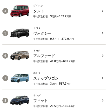
ダイハツ
タント
4
3
142.2
平均買取相場：
万円～
万円
トヨタ
ヴォクシー
5
9.7
372.9
平均買取相場：
万円～
万円
トヨタ
アルファード
6
41.8
689.7
平均買取相場：
万円～
万円
ホンダ
ステップワゴン
7
3
587.7
平均買取相場：
万円～
万円
ホンダ
フィット
8
20.5
166.6
平均買取相場：
万円～
万円