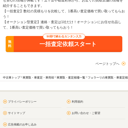
も安心の情報が満載です！五十音や都道府県から、お近くの買取店舗の情報を
紹介することもできます。
【一括査定】数社の見積もりを比較して、1番高い査定価格で買い取ってもらお
う！
【オークション型査定】連絡・査定は1社だけ！オークションにお任せ出品し
て、1番高い査定価格で買い取ってもらおう！
90秒で終わるカンタン入力
無
一括査定依頼スタート
料
ページトップへ
中古車トップ
車買取・車査定・車売却
車買取・査定相場一覧
フェラーリの車買取・車査定相
プライバシーポリシー
利用規約
サイトマップ
お問い合わせ・ご要望
広告掲載のお申し込み