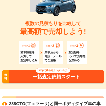
複数の見積もりを比較して
最高額で売却しよう!
1
2
3
STEP
STEP
STEP
愛車情報を
買取店から
査定額を
入力して
電話、メール
比べて売却先
査定申し込み
でご連絡
を決める
90秒で終わるカンタン入力
無
一括査定依頼スタート
料
288GTO(フェラーリ)と同一ボディタイプ車の車