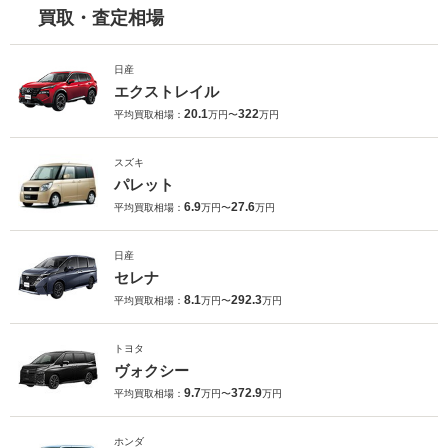
買取・査定相場
日産
エクストレイル
20.1
322
平均買取相場：
万円〜
万円
スズキ
パレット
6.9
27.6
平均買取相場：
万円〜
万円
日産
セレナ
8.1
292.3
平均買取相場：
万円〜
万円
トヨタ
ヴォクシー
9.7
372.9
平均買取相場：
万円〜
万円
ホンダ