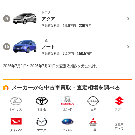
トヨタ
アクア
9
14.6
236
平均買取相場：
万円～
万円
日産
ノート
10
7.2
150.5
平均買取相場：
万円～
万円
2026年7月1日〜2026年7月31日の査定依頼数を元に集計。
メーカーから中古車買取・査定相場を調べる
レクサス
トヨタ
ホンダ
日産
スズキ
国産車
すべて
ダイハツ
マツダ
スバル
三菱