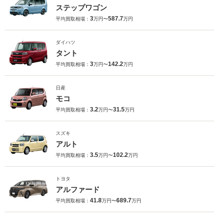
ステップワゴン
3
587.7
平均買取相場：
万円〜
万円
ダイハツ
タント
3
142.2
平均買取相場：
万円〜
万円
日産
モコ
3.2
31.5
平均買取相場：
万円〜
万円
スズキ
アルト
3.5
102.2
平均買取相場：
万円〜
万円
トヨタ
アルファード
41.8
689.7
平均買取相場：
万円〜
万円