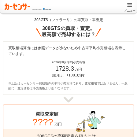
メニュー
308GTS（フェラーリ）の車買取・車査定
308GTSの買取・査定。
最高額で売却するには？
買取相場算出には参照データが少ないため中古車平均小売相場を表示し
ています。
2026年8月平均小売相場
1728.3
万円
+108.3
（前月比：
万円）
※上記はカーセンサー掲載物件の平均小売相場であり、査定相場ではありません。一般
的に、査定価格は小売価格より低くなります。
買取査定額
????
万円
308GTSの高額査定を狙うには、