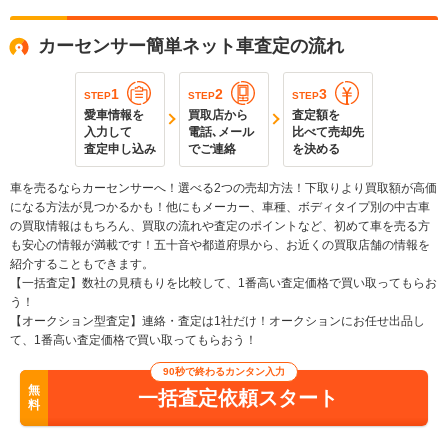
カーセンサー簡単ネット車査定の流れ
1
2
3
STEP
STEP
STEP
愛車情報を
買取店から
査定額を
入力して
電話､メール
比べて売却先
査定申し込み
でご連絡
を決める
車を売るならカーセンサーへ！選べる2つの売却方法！下取りより買取額が高価
になる方法が見つかるかも！他にもメーカー、車種、ボディタイプ別の中古車
の買取情報はもちろん、買取の流れや査定のポイントなど、初めて車を売る方
も安心の情報が満載です！五十音や都道府県から、お近くの買取店舗の情報を
紹介することもできます。
【一括査定】数社の見積もりを比較して、1番高い査定価格で買い取ってもらお
う！
【オークション型査定】連絡・査定は1社だけ！オークションにお任せ出品し
て、1番高い査定価格で買い取ってもらおう！
90秒で終わるカンタン入力
無
一括査定依頼スタート
料