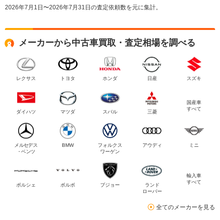
2026年7月1日〜2026年7月31日の査定依頼数を元に集計。
メーカーから中古車買取・査定相場を調べる
レクサス
トヨタ
ホンダ
日産
スズキ
国産車
すべて
ダイハツ
マツダ
スバル
三菱
メルセデス
BMW
フォルクス
アウディ
ミニ
・ベンツ
ワーゲン
輸入車
すべて
ポルシェ
ボルボ
プジョー
ランド
ローバー
全てのメーカーを見る