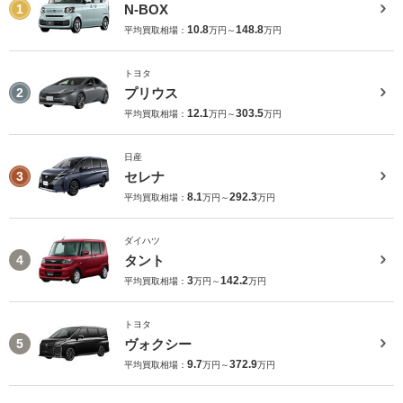
N-BOX
1
10.8
148.8
平均買取相場：
万円～
万円
トヨタ
プリウス
2
12.1
303.5
平均買取相場：
万円～
万円
日産
セレナ
3
8.1
292.3
平均買取相場：
万円～
万円
ダイハツ
タント
4
3
142.2
平均買取相場：
万円～
万円
トヨタ
ヴォクシー
5
9.7
372.9
平均買取相場：
万円～
万円