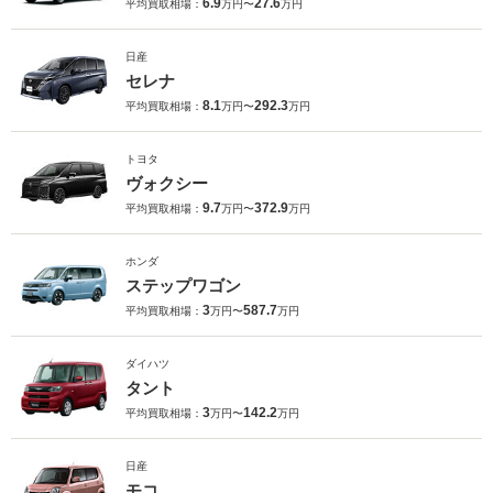
6.9
27.6
平均買取相場：
万円〜
万円
日産
セレナ
8.1
292.3
平均買取相場：
万円〜
万円
トヨタ
ヴォクシー
9.7
372.9
平均買取相場：
万円〜
万円
ホンダ
ステップワゴン
3
587.7
平均買取相場：
万円〜
万円
ダイハツ
タント
3
142.2
平均買取相場：
万円〜
万円
日産
モコ