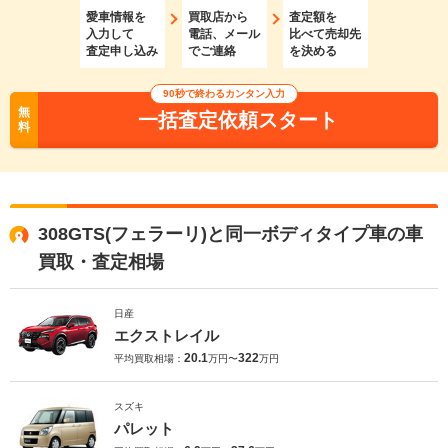
愛車情報を
買取店から
査定額を
入力して
電話、メール
比べて売却先
査定申し込み
でご連絡
を決める
90秒で終わるカンタン入力
無
一括査定依頼スタート
料
308GTS(フェラーリ)と同一ボディタイプ車の車
買取・査定相場
日産
エクストレイル
20.1
322
平均買取相場：
万円〜
万円
スズキ
パレット