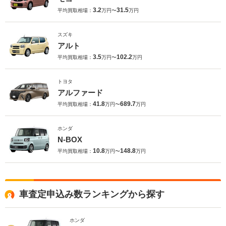
3.2
31.5
平均買取相場：
万円〜
万円
スズキ
アルト
3.5
102.2
平均買取相場：
万円〜
万円
トヨタ
アルファード
41.8
689.7
平均買取相場：
万円〜
万円
ホンダ
N-BOX
10.8
148.8
平均買取相場：
万円〜
万円
車査定申込み数ランキングから探す
ホンダ