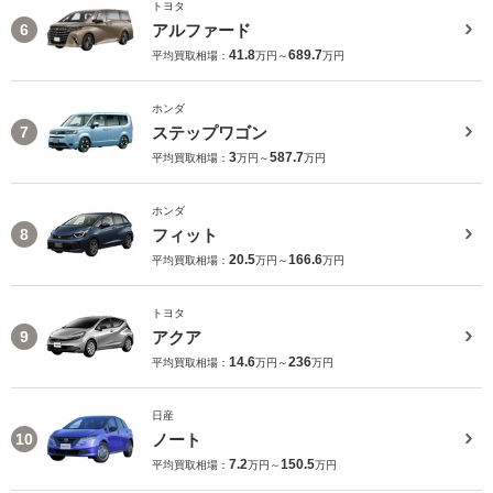
トヨタ
アルファード
6
41.8
689.7
平均買取相場：
万円～
万円
ホンダ
ステップワゴン
7
3
587.7
平均買取相場：
万円～
万円
ホンダ
フィット
8
20.5
166.6
平均買取相場：
万円～
万円
トヨタ
アクア
9
14.6
236
平均買取相場：
万円～
万円
日産
ノート
10
7.2
150.5
平均買取相場：
万円～
万円