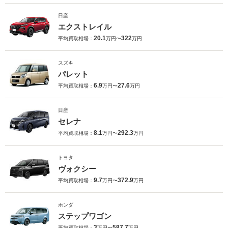
日産
エクストレイル
20.1
322
平均買取相場：
万円〜
万円
スズキ
パレット
6.9
27.6
平均買取相場：
万円〜
万円
日産
セレナ
8.1
292.3
平均買取相場：
万円〜
万円
トヨタ
ヴォクシー
9.7
372.9
平均買取相場：
万円〜
万円
ホンダ
ステップワゴン
3
587.7
平均買取相場：
万円〜
万円