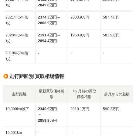
ち)
2849.6万円
2021年(5年落
2374.3万円～
2003.9万円
587.7万円
ち)
2808.9万円
2020年(6年落
2191.4万円～
1960.9万円
581.9万円
ち)
2894.4万円
2019年(7年落
-
-
-
ち)
走行距離別 買取相場情報
最新買取価格相
1ヶ月前の買取
走行距離
前月からの差額
場
価格相場
10,000km以下
2340.9万円
2010.1万円
590.3万円
～
2859.8万円
10,001km
-
-
-