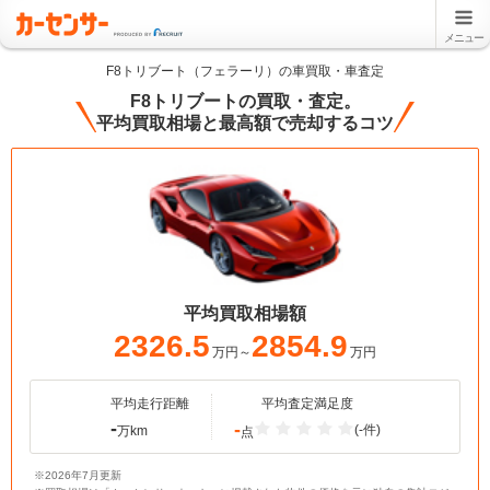
メニュー
F8トリブート（フェラーリ）の車買取・車査定
F8トリブートの買取・査定。
平均買取相場と最高額で売却するコツ
平均買取相場額
2326.5
2854.9
万円～
万円
平均走行距離
平均査定満足度
-
-
(-件)
万km
点
※2026年7月更新