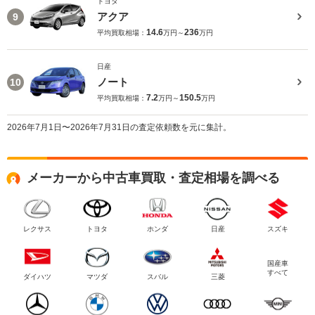
トヨタ
アクア
9
14.6
236
平均買取相場：
万円～
万円
日産
ノート
10
7.2
150.5
平均買取相場：
万円～
万円
2026年7月1日〜2026年7月31日の査定依頼数を元に集計。
メーカーから中古車買取・査定相場を調べる
レクサス
トヨタ
ホンダ
日産
スズキ
国産車
すべて
ダイハツ
マツダ
スバル
三菱