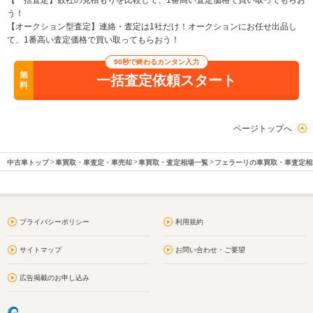
【一括査定】数社の見積もりを比較して、1番高い査定価格で買い取ってもらお
う！
【オークション型査定】連絡・査定は1社だけ！オークションにお任せ出品し
て、1番高い査定価格で買い取ってもらおう！
90秒で終わるカンタン入力
無
一括査定依頼スタート
料
ページトップへ
中古車トップ
車買取・車査定・車売却
車買取・査定相場一覧
フェラーリの車買取・車査定相
プライバシーポリシー
利用規約
サイトマップ
お問い合わせ・ご要望
広告掲載のお申し込み