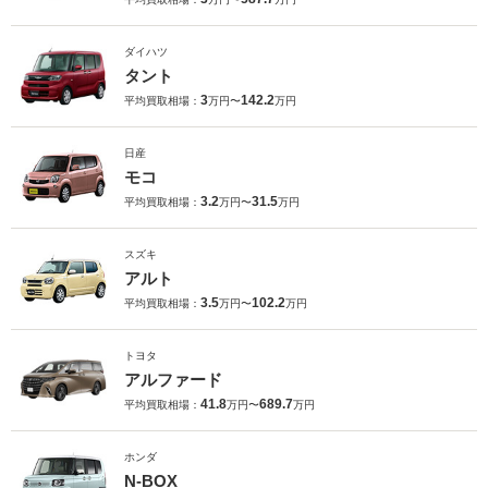
ダイハツ
タント
3
142.2
平均買取相場：
万円〜
万円
日産
モコ
3.2
31.5
平均買取相場：
万円〜
万円
スズキ
アルト
3.5
102.2
平均買取相場：
万円〜
万円
トヨタ
アルファード
41.8
689.7
平均買取相場：
万円〜
万円
ホンダ
N-BOX