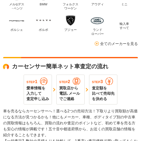
メルセデス
BMW
フォルクス
アウディ
ミニ
・ベンツ
ワーゲン
輸入車
すべて
ポルシェ
ボルボ
プジョー
ランド
ローバー
全てのメーカーを見る
カーセンサー簡単ネット車査定の流れ
1
2
3
STEP
STEP
STEP
愛車情報を
買取店から
査定額を
入力して
電話､メール
比べて売却先
査定申し込み
でご連絡
を決める
車を売るならカーセンサーへ！選べる2つの売却方法！下取りより買取額が高価
になる方法が見つかるかも！他にもメーカー、車種、ボディタイプ別の中古車
の買取情報はもちろん、買取の流れや査定のポイントなど、初めて車を売る方
も安心の情報が満載です！五十音や都道府県から、お近くの買取店舗の情報を
紹介することもできます。