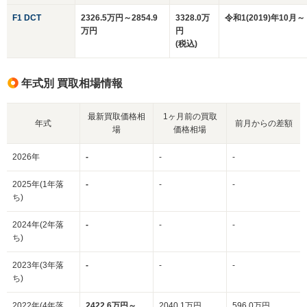
F1 DCT
2326.5万円～2854.9
3328.0万
令和1(2019)年10月～
万円
円
(税込)
年式別 買取相場情報
最新買取価格相
1ヶ月前の買取
年式
前月からの差額
場
価格相場
2026年
-
-
-
2025年(1年落
-
-
-
ち)
2024年(2年落
-
-
-
ち)
2023年(3年落
-
-
-
ち)
2022年(4年落
2422.6万円～
2040.1万円
596.0万円