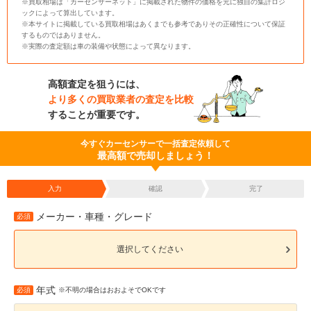
※買取相場は「カーセンサーネット」に掲載された物件の価格を元に独自の集計ロジ
ックによって算出しています。
※本サイトに掲載している買取相場はあくまでも参考でありその正確性について保証
するものではありません。
※実際の査定額は車の装備や状態によって異なります。
高額査定を狙うには、
より多くの買取業者の査定を比較
することが重要です。
今すぐカーセンサーで一括査定依頼して
最高額で売却しましょう！
入力
確認
完了
メーカー・車種・グレード
必須
選択してください
年式
必須
※不明の場合はおおよそでOKです