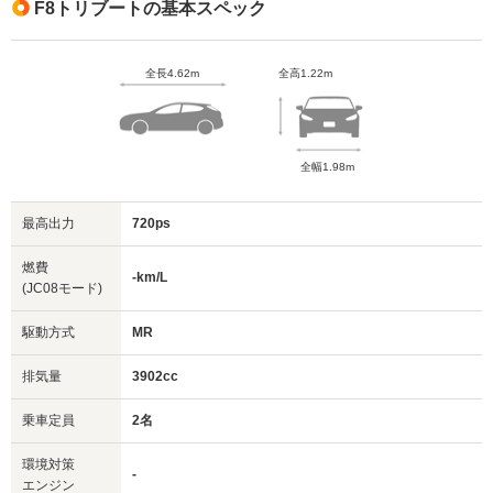
F8トリブートの基本スペック
全長4.62m
全高1.22m
全幅1.98m
最高出力
720ps
燃費
-km/L
(JC08モード)
駆動方式
MR
排気量
3902cc
乗車定員
2名
環境対策
-
エンジン