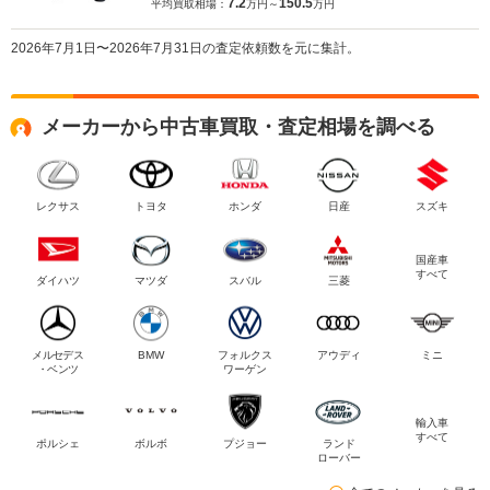
7.2
150.5
平均買取相場：
万円～
万円
2026年7月1日〜2026年7月31日の査定依頼数を元に集計。
メーカーから中古車買取・査定相場を調べる
レクサス
トヨタ
ホンダ
日産
スズキ
国産車
すべて
ダイハツ
マツダ
スバル
三菱
メルセデス
BMW
フォルクス
アウディ
ミニ
・ベンツ
ワーゲン
輸入車
すべて
ポルシェ
ボルボ
プジョー
ランド
ローバー