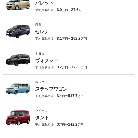
パレット
6.9
27.6
平均買取相場：
万円〜
万円
日産
セレナ
8.1
292.3
平均買取相場：
万円〜
万円
トヨタ
ヴォクシー
9.7
372.9
平均買取相場：
万円〜
万円
ホンダ
ステップワゴン
3
587.7
平均買取相場：
万円〜
万円
ダイハツ
タント
3
142.2
平均買取相場：
万円〜
万円