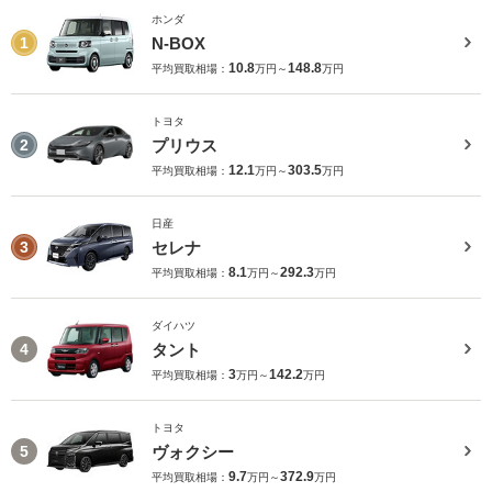
ホンダ
N-BOX
1
10.8
148.8
平均買取相場：
万円～
万円
トヨタ
プリウス
2
12.1
303.5
平均買取相場：
万円～
万円
日産
セレナ
3
8.1
292.3
平均買取相場：
万円～
万円
ダイハツ
タント
4
3
142.2
平均買取相場：
万円～
万円
トヨタ
ヴォクシー
5
9.7
372.9
平均買取相場：
万円～
万円