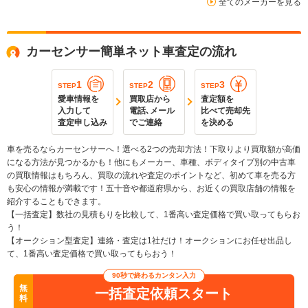
全てのメーカーを見る
カーセンサー簡単ネット車査定の流れ
1
2
3
STEP
STEP
STEP
愛車情報を
買取店から
査定額を
入力して
電話､メール
比べて売却先
査定申し込み
でご連絡
を決める
車を売るならカーセンサーへ！選べる2つの売却方法！下取りより買取額が高価
になる方法が見つかるかも！他にもメーカー、車種、ボディタイプ別の中古車
の買取情報はもちろん、買取の流れや査定のポイントなど、初めて車を売る方
も安心の情報が満載です！五十音や都道府県から、お近くの買取店舗の情報を
紹介することもできます。
【一括査定】数社の見積もりを比較して、1番高い査定価格で買い取ってもらお
う！
【オークション型査定】連絡・査定は1社だけ！オークションにお任せ出品し
て、1番高い査定価格で買い取ってもらおう！
90秒で終わるカンタン入力
無
一括査定依頼スタート
料