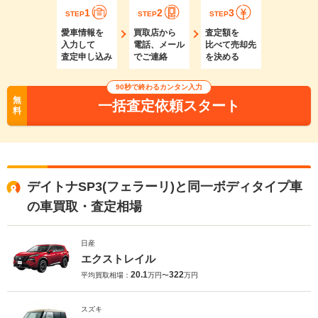
1
2
3
STEP
STEP
STEP
愛車情報を
買取店から
査定額を
入力して
電話、メール
比べて売却先
査定申し込み
でご連絡
を決める
90秒で終わるカンタン入力
無
一括査定依頼スタート
料
デイトナSP3(フェラーリ)と同一ボディタイプ車
の車買取・査定相場
日産
エクストレイル
20.1
322
平均買取相場：
万円〜
万円
スズキ