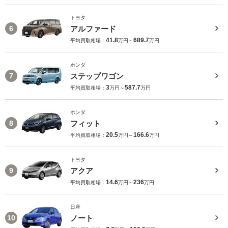
トヨタ
アルファード
6
41.8
689.7
平均買取相場：
万円～
万円
ホンダ
ステップワゴン
7
3
587.7
平均買取相場：
万円～
万円
ホンダ
フィット
8
20.5
166.6
平均買取相場：
万円～
万円
トヨタ
アクア
9
14.6
236
平均買取相場：
万円～
万円
日産
ノート
10