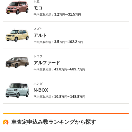
日産
モコ
3.2
31.5
平均買取相場：
万円〜
万円
スズキ
アルト
3.5
102.2
平均買取相場：
万円〜
万円
トヨタ
アルファード
41.8
689.7
平均買取相場：
万円〜
万円
ホンダ
N-BOX
10.8
148.8
平均買取相場：
万円〜
万円
車査定申込み数ランキングから探す