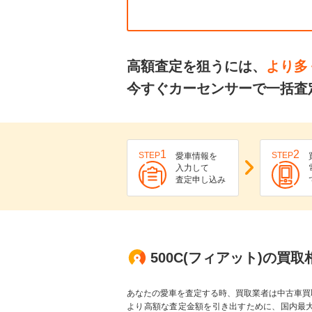
高額査定を狙うには、
より多
今すぐカーセンサーで一括査定
1
2
STEP
STEP
愛車情報を
入力して
査定申し込み
500C(フィアット)の買
あなたの愛車を査定する時、買取業者は中古車買
より高額な査定金額を引き出すために、国内最