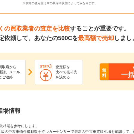
※実際の査定額は車の装備や状態によって異なります。
くの買取業者の査定を比較
することが重要です。
依頼して、あなたの500Cを
最高額で売却
しまし
3
STEP
買取店から
査定額を
無
電話、メール
比べて売却先
一
料
でご連絡
を決める
取相場情報
取相場を参考にします。
大級の中古車物件掲載数を持つカーセンサーで最新の中古車買取相場を確認して、