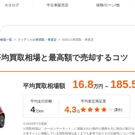
カタログ
中古車販売店
保険/ローン/他
相場一覧
フィアットの車買取・車査定
500Cの車買取・車査定
。平均買取相場と最高額で売却するコツ
16.8
185.
平均買取相場額
万円
～
平均走行距離
平均査定満足度
4
4.3
3
(
件)
万km
点
※2026年7月更新
※買取相場は「カーセンサーネット」に掲載された物件の価格を元に独自の集計ロ
※本サイトに掲載している買取相場はあくまでも参考でありその正確性について保