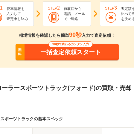
1
2
3
STEP
STEP
愛車情報を
買取店から
査定額
入力して
電話、メール
比べて
査定申し込み
でご連絡
を決め
90秒
相場情報を確認したら簡単
入力で査定依頼！
90秒で終わるカンタン入力
無
一括査定依頼スタート
料
ローラースポーツトラック(フォード)の買取・売却
ースポーツトラックの基本スペック