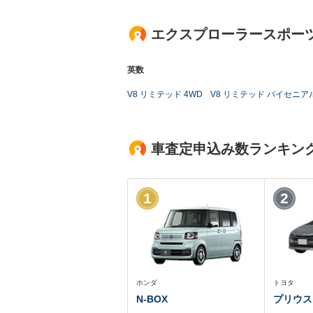
エクスプローラースポーツ
英数
V8 リミテッド 4WD
V8 リミテッド バイセニア
車査定申込み数ランキン
1
2
ホンダ
トヨタ
N-BOX
プリウス