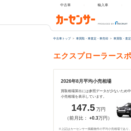
中古車
輸入車
中古車トップ
車買取・車査定・車売却
車買取・査定
エクスプローラースポ
2026年8月平均小売相場
買取相場算出には参照データが少ないため中
小売相場を表示しています。
147.5
万円
（前月比：
+0.3
万円）
※上記はカーセンサー掲載物件の平均小売相場であり