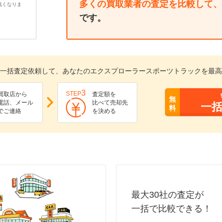
多くの買取業者の査定を比較して、
低くなりま
です。
一括査定依頼して、あなたのエクスプローラースポーツトラックを最高
3
STEP
買取店から
査定額を
無
電話、メール
比べて売却先
一
料
でご連絡
を決める
最大30社の査定が
一括で比較できる！