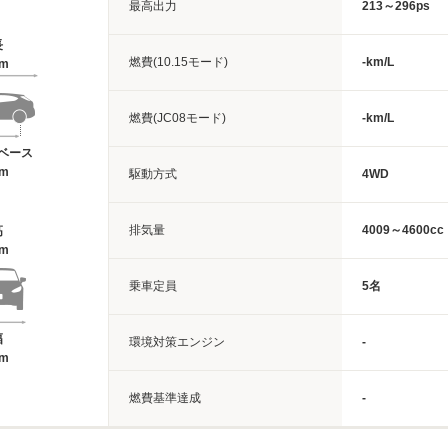
最高出力
213～296ps
長
燃費(10.15モード)
-km/L
7m
燃費(JC08モード)
-km/L
ベース
2m
駆動方式
4WD
排気量
4009～4600cc
高
4m
乗車定員
5名
幅
環境対策エンジン
-
7m
燃費基準達成
-