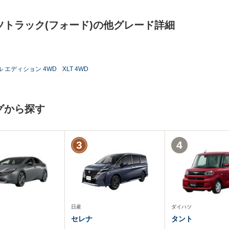
トラック(フォード)の他グレード詳細
ル エディション 4WD
XLT 4WD
グから探す
3
4
日産
ダイハツ
セレナ
タント