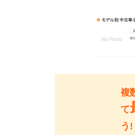
モデル別 中古車
平
複
て
う!