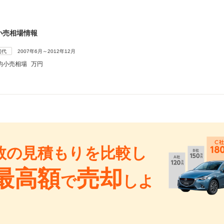
小売相場情報
初代
2007年6月～2012年12月
均小売相場
万円
数の見積もりを比較し
最高額
売却
で
しよ