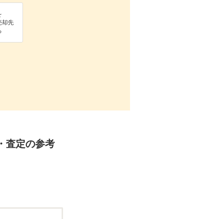
を
売却先
る
・査定の参考