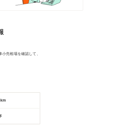
報
車小売相場を確認して、
1km
年