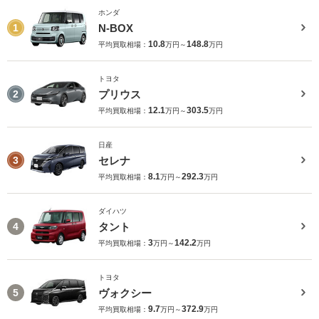
ホンダ
N-BOX
1
10.8
148.8
平均買取相場：
万円～
万円
トヨタ
プリウス
2
12.1
303.5
平均買取相場：
万円～
万円
日産
セレナ
3
8.1
292.3
平均買取相場：
万円～
万円
ダイハツ
タント
4
3
142.2
平均買取相場：
万円～
万円
トヨタ
ヴォクシー
5
9.7
372.9
平均買取相場：
万円～
万円