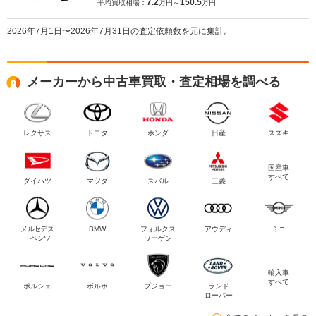
7.2
150.5
平均買取相場：
万円～
万円
2026年7月1日〜2026年7月31日の査定依頼数を元に集計。
メーカーから中古車買取・査定相場を調べる
レクサス
トヨタ
ホンダ
日産
スズキ
国産車
すべて
ダイハツ
マツダ
スバル
三菱
メルセデス
BMW
フォルクス
アウディ
ミニ
・ベンツ
ワーゲン
輸入車
すべて
ポルシェ
ボルボ
プジョー
ランド
ローバー