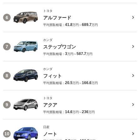
トヨタ
アルファード
6
41.8
689.7
平均買取相場：
万円～
万円
ホンダ
ステップワゴン
7
3
587.7
平均買取相場：
万円～
万円
ホンダ
フィット
8
20.5
166.6
平均買取相場：
万円～
万円
トヨタ
アクア
9
14.6
236
平均買取相場：
万円～
万円
日産
ノート
10