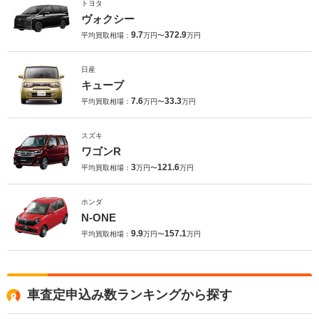
トヨタ
ヴォクシー
9.7
372.9
平均買取相場：
万円〜
万円
日産
キューブ
7.6
33.3
平均買取相場：
万円〜
万円
スズキ
ワゴンR
3
121.6
平均買取相場：
万円〜
万円
ホンダ
N-ONE
9.9
157.1
平均買取相場：
万円〜
万円
車査定申込み数ランキングから探す