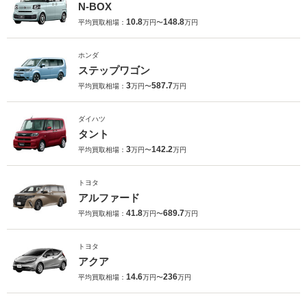
N-BOX
10.8
148.8
平均買取相場：
万円〜
万円
ホンダ
ステップワゴン
3
587.7
平均買取相場：
万円〜
万円
ダイハツ
タント
3
142.2
平均買取相場：
万円〜
万円
トヨタ
アルファード
41.8
689.7
平均買取相場：
万円〜
万円
トヨタ
アクア
14.6
236
平均買取相場：
万円〜
万円