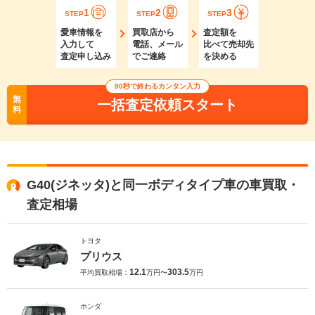
1
2
3
STEP
STEP
STEP
愛車情報を
買取店から
査定額を
入力して
電話、メール
比べて売却先
査定申し込み
でご連絡
を決める
90秒で終わるカンタン入力
無
一括査定依頼スタート
料
G40(ジネッタ)と同一ボディタイプ車の車買取・
査定相場
トヨタ
プリウス
12.1
303.5
平均買取相場：
万円〜
万円
ホンダ