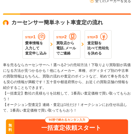
全てのメーカーを見る
カーセンサー簡単ネット車査定の流れ
1
2
3
STEP
STEP
STEP
愛車情報を
買取店から
査定額を
入力して
電話､メール
比べて売却先
査定申し込み
でご連絡
を決める
車を売るならカーセンサーへ！選べる2つの売却方法！下取りより買取額が高価
になる方法が見つかるかも！他にもメーカー、車種、ボディタイプ別の中古車
の買取情報はもちろん、買取の流れや査定のポイントなど、初めて車を売る方
も安心の情報が満載です！五十音や都道府県から、お近くの買取店舗の情報を
紹介することもできます。
【一括査定】数社の見積もりを比較して、1番高い査定価格で買い取ってもらお
う！
【オークション型査定】連絡・査定は1社だけ！オークションにお任せ出品し
て、1番高い査定価格で買い取ってもらおう！
90秒で終わるカンタン入力
無
一括査定依頼スタート
料