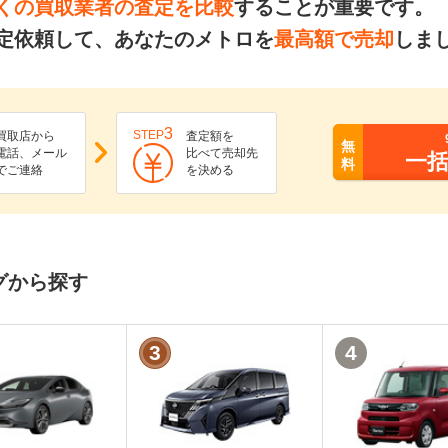
くの買取業者の査定を比較
することが重要です。
定依頼して、あなたのメトロを
最高額で売却
しま
3
STEP
買取店から
査定額を
無
電話、メール
比べて売却先
一
料
でご連絡
を決める
グから探す
3
4