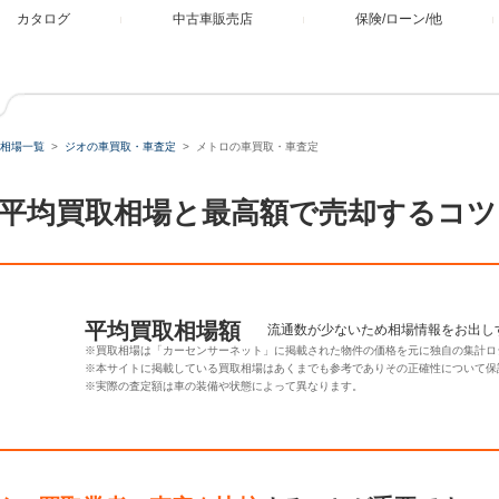
カタログ
中古車販売店
保険/ローン/他
相場一覧
ジオの車買取・車査定
メトロの車買取・車査定
平均買取相場と最高額で売却するコツ
平均買取相場額
流通数が少ないため相場情報をお出し
※買取相場は「カーセンサーネット」に掲載された物件の価格を元に独自の集計ロ
※本サイトに掲載している買取相場はあくまでも参考でありその正確性について保
※実際の査定額は車の装備や状態によって異なります。