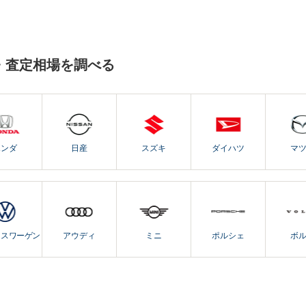
・査定相場を調べる
ホンダ
日産
スズキ
ダイハツ
マ
クスワーゲン
アウディ
ミニ
ポルシェ
ボ