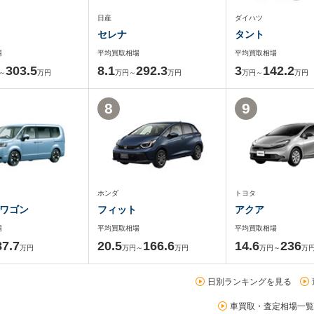
日産
ダイハツ
セレナ
タント
場
平均買取相場
平均買取相場
303.5
8.1
292.3
3
142.2
～
万円
万円～
万円
万円～
万円
8
9
ホンダ
トヨタ
ワゴン
フィット
アクア
場
平均買取相場
平均買取相場
87.7
20.5
166.6
14.6
236
万円
万円～
万円
万円～
万
日別ランキングを見る
車買取・査定相場一覧