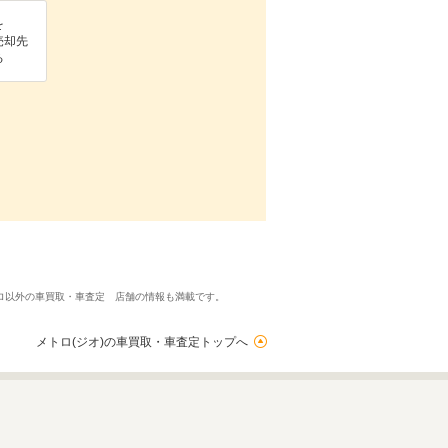
を
売却先
る
トロ以外の車買取・車査定 店舗の情報も満載です。
メトロ(ジオ)の車買取・車査定トップへ