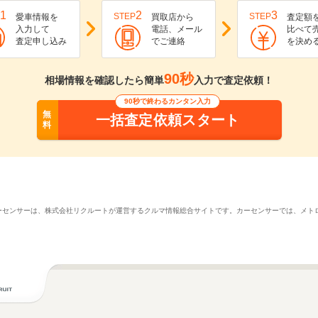
1
2
3
STEP
STEP
愛車情報を
買取店から
査定額
入力して
電話、メール
比べて
査定申し込み
でご連絡
を決め
90秒
相場情報を確認したら簡単
入力で査定依頼！
90秒で終わるカンタン入力
無
一括査定依頼スタート
料
カーセンサーは、株式会社リクルートが運営するクルマ情報総合サイトです。カーセンサーでは、メ