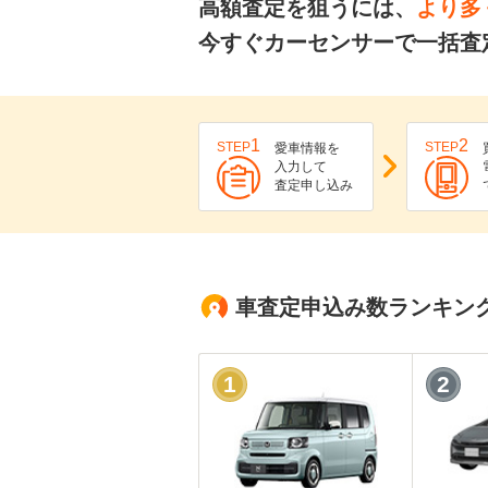
高額査定を狙うには、
より多
今すぐカーセンサーで一括査
1
2
STEP
STEP
愛車情報を
入力して
査定申し込み
車査定申込み数ランキン
1
2