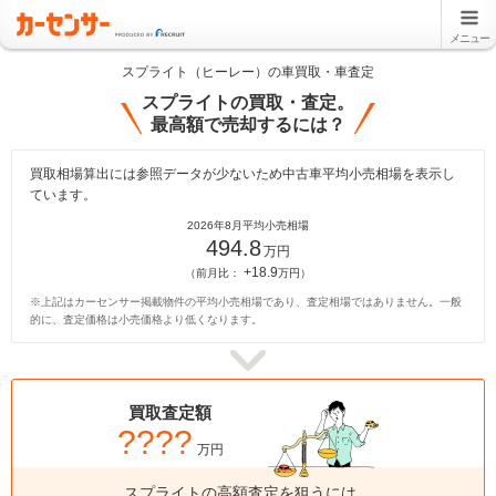
メニュー
スプライト（ヒーレー）の車買取・車査定
スプライトの買取・査定。
最高額で売却するには？
買取相場算出には参照データが少ないため中古車平均小売相場を表示し
ています。
2026年8月平均小売相場
494.8
万円
+18.9
（前月比：
万円）
※上記はカーセンサー掲載物件の平均小売相場であり、査定相場ではありません。一般
的に、査定価格は小売価格より低くなります。
買取査定額
????
万円
スプライトの高額査定を狙うには、