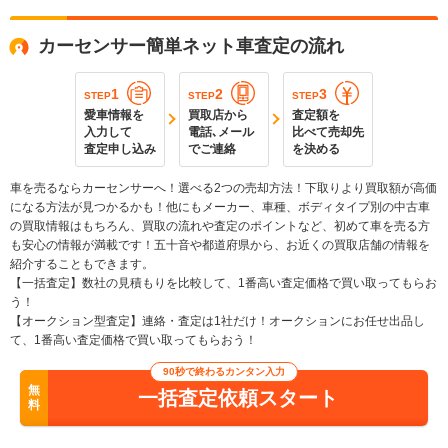
カーセンサー簡単ネット車査定の流れ
1
2
3
STEP
STEP
STEP
愛車情報を
買取店から
査定額を
入力して
電話､メール
比べて売却先
査定申し込み
でご連絡
を決める
車を売るならカーセンサーへ！選べる2つの売却方法！下取りより買取額が高価
になる方法が見つかるかも！他にもメーカー、車種、ボディタイプ別の中古車
の買取情報はもちろん、買取の流れや査定のポイントなど、初めて車を売る方
も安心の情報が満載です！五十音や都道府県から、お近くの買取店舗の情報を
紹介することもできます。
【一括査定】数社の見積もりを比較して、1番高い査定価格で買い取ってもらお
う！
【オークション型査定】連絡・査定は1社だけ！オークションにお任せ出品し
て、1番高い査定価格で買い取ってもらおう！
90秒で終わるカンタン入力
無
一括査定依頼スタート
料