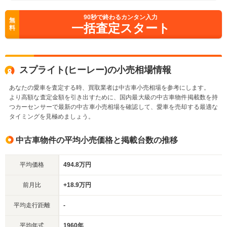
90
秒で終わるカンタン入力
無
一括査定スタート
料
スプライト(ヒーレー)の小売相場情報
あなたの愛車を査定する時、買取業者は中古車小売相場を参考にします。
より高額な査定金額を引き出すために、国内最大級の中古車物件掲載数を持
つカーセンサーで最新の中古車小売相場を確認して、愛車を売却する最適な
タイミングを見極めましょう。
中古車物件の平均小売価格と掲載台数の推移
平均価格
494.8万円
前月比
+18.9万円
平均走行距離
-
平均年式
1960年