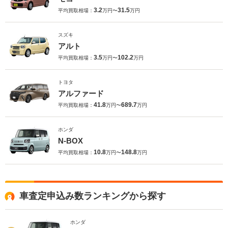
3.2
31.5
平均買取相場：
万円〜
万円
スズキ
アルト
3.5
102.2
平均買取相場：
万円〜
万円
トヨタ
アルファード
41.8
689.7
平均買取相場：
万円〜
万円
ホンダ
N-BOX
10.8
148.8
平均買取相場：
万円〜
万円
車査定申込み数ランキングから探す
ホンダ