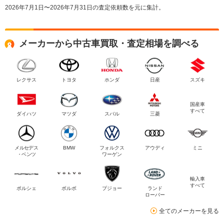
2026年7月1日〜2026年7月31日の査定依頼数を元に集計。
メーカーから中古車買取・査定相場を調べる
レクサス
トヨタ
ホンダ
日産
スズキ
国産車
すべて
ダイハツ
マツダ
スバル
三菱
メルセデス
BMW
フォルクス
アウディ
ミニ
・ベンツ
ワーゲン
輸入車
すべて
ポルシェ
ボルボ
プジョー
ランド
ローバー
全てのメーカーを見る