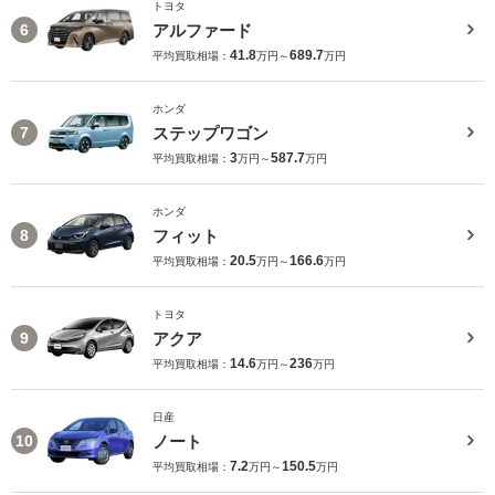
トヨタ
アルファード
6
41.8
689.7
平均買取相場：
万円～
万円
ホンダ
ステップワゴン
7
3
587.7
平均買取相場：
万円～
万円
ホンダ
フィット
8
20.5
166.6
平均買取相場：
万円～
万円
トヨタ
アクア
9
14.6
236
平均買取相場：
万円～
万円
日産
ノート
10
7.2
150.5
平均買取相場：
万円～
万円