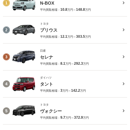
N-BOX
1
10.8
148.8
平均買取相場：
万円～
万円
トヨタ
プリウス
2
12.1
303.5
平均買取相場：
万円～
万円
日産
セレナ
3
8.1
292.3
平均買取相場：
万円～
万円
ダイハツ
タント
4
3
142.2
平均買取相場：
万円～
万円
トヨタ
ヴォクシー
5
9.7
372.9
平均買取相場：
万円～
万円