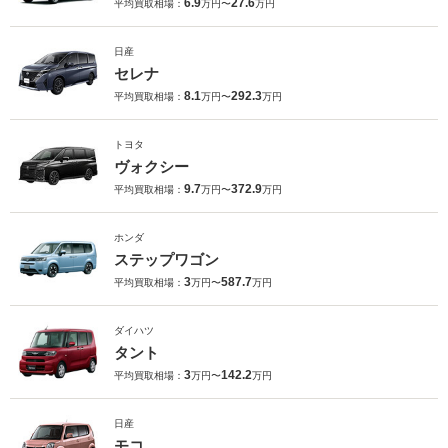
6.9
27.6
平均買取相場：
万円〜
万円
日産
セレナ
8.1
292.3
平均買取相場：
万円〜
万円
トヨタ
ヴォクシー
9.7
372.9
平均買取相場：
万円〜
万円
ホンダ
ステップワゴン
3
587.7
平均買取相場：
万円〜
万円
ダイハツ
タント
3
142.2
平均買取相場：
万円〜
万円
日産
モコ