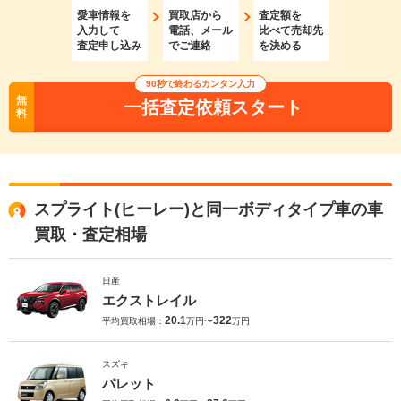
愛車情報を
買取店から
査定額を
入力して
電話、メール
比べて売却先
査定申し込み
でご連絡
を決める
90秒で終わるカンタン入力
無
一括査定依頼スタート
料
スプライト(ヒーレー)と同一ボディタイプ車の車
買取・査定相場
日産
エクストレイル
20.1
322
平均買取相場：
万円〜
万円
スズキ
パレット