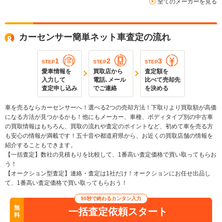
全てのメーカーを見る
カーセンサー簡単ネット車査定の流れ
1
2
3
STEP
STEP
STEP
愛車情報を
買取店から
査定額を
入力して
電話､メール
比べて売却先
査定申し込み
でご連絡
を決める
車を売るならカーセンサーへ！選べる2つの売却方法！下取りより買取額が高価
になる方法が見つかるかも！他にもメーカー、車種、ボディタイプ別の中古車
の買取情報はもちろん、買取の流れや査定のポイントなど、初めて車を売る方
も安心の情報が満載です！五十音や都道府県から、お近くの買取店舗の情報を
紹介することもできます。
【一括査定】数社の見積もりを比較して、1番高い査定価格で買い取ってもらお
う！
【オークション型査定】連絡・査定は1社だけ！オークションにお任せ出品し
て、1番高い査定価格で買い取ってもらおう！
90秒で終わるカンタン入力
無
一括査定依頼スタート
料