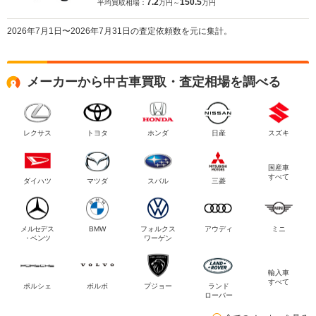
7.2
150.5
平均買取相場：
万円～
万円
2026年7月1日〜2026年7月31日の査定依頼数を元に集計。
メーカーから中古車買取・査定相場を調べる
レクサス
トヨタ
ホンダ
日産
スズキ
国産車
すべて
ダイハツ
マツダ
スバル
三菱
メルセデス
BMW
フォルクス
アウディ
ミニ
・ベンツ
ワーゲン
輸入車
すべて
ポルシェ
ボルボ
プジョー
ランド
ローバー