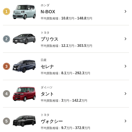
ホンダ
N-BOX
1
10.8
148.8
平均買取相場：
万円～
万円
トヨタ
プリウス
2
12.1
303.5
平均買取相場：
万円～
万円
日産
セレナ
3
8.1
292.3
平均買取相場：
万円～
万円
ダイハツ
タント
4
3
142.2
平均買取相場：
万円～
万円
トヨタ
ヴォクシー
5
9.7
372.9
平均買取相場：
万円～
万円