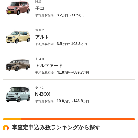
日産
モコ
3.2
31.5
平均買取相場：
万円〜
万円
スズキ
アルト
3.5
102.2
平均買取相場：
万円〜
万円
トヨタ
アルファード
41.8
689.7
平均買取相場：
万円〜
万円
ホンダ
N-BOX
10.8
148.8
平均買取相場：
万円〜
万円
車査定申込み数ランキングから探す