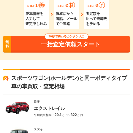
1
2
3
STEP
STEP
STEP
愛車情報を
買取店から
査定額を
入力して
電話、メール
比べて売却先
査定申し込み
でご連絡
を決める
90秒で終わるカンタン入力
無
一括査定依頼スタート
料
スポーツワゴン(ホールデン)と同一ボディタイプ
車の車買取・査定相場
日産
エクストレイル
20.1
322
平均買取相場：
万円〜
万円
スズキ