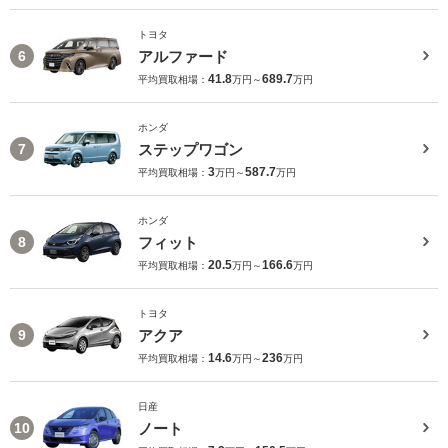
トヨタ
アルファード
6
41.8
689.7
平均買取相場：
万円～
万円
ホンダ
ステップワゴン
7
3
587.7
平均買取相場：
万円～
万円
ホンダ
フィット
8
20.5
166.6
平均買取相場：
万円～
万円
トヨタ
アクア
9
14.6
236
平均買取相場：
万円～
万円
日産
ノート
10