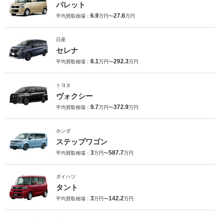
パレット
6.9
27.6
平均買取相場：
万円〜
万円
日産
セレナ
8.1
292.3
平均買取相場：
万円〜
万円
トヨタ
ヴォクシー
9.7
372.9
平均買取相場：
万円〜
万円
ホンダ
ステップワゴン
3
587.7
平均買取相場：
万円〜
万円
ダイハツ
タント
3
142.2
平均買取相場：
万円〜
万円