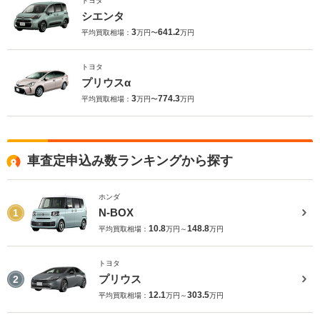
トヨタ
シエンタ
3
641.2
平均買取相場：
万円〜
万円
トヨタ
プリウスα
3
774.3
平均買取相場：
万円〜
万円
車査定申込み数ランキングから探す
ホンダ
N-BOX
1
10.8
148.8
平均買取相場：
万円～
万円
トヨタ
プリウス
2
12.1
303.5
平均買取相場：
万円～
万円