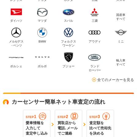
国産車
すべて
ダイハツ
マツダ
スバル
三菱
メルセデス
BMW
フォルクス
アウディ
ミニ
・ベンツ
ワーゲン
輸入車
すべて
ポルシェ
ボルボ
プジョー
ランド
ローバー
全てのメーカーを見る
カーセンサー簡単ネット車査定の流れ
1
2
3
STEP
STEP
STEP
愛車情報を
買取店から
査定額を
入力して
電話､メール
比べて売却先
査定申し込み
でご連絡
を決める