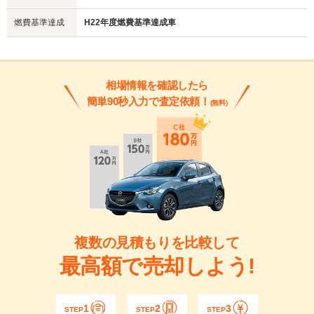
燃費基準達成
H22年度燃費基準達成車
相場情報を確認したら
簡単90秒入力で査定依頼！
(無料)
複数の見積もりを比較して
最高額で売却しよう!
1
2
3
STEP
STEP
STEP