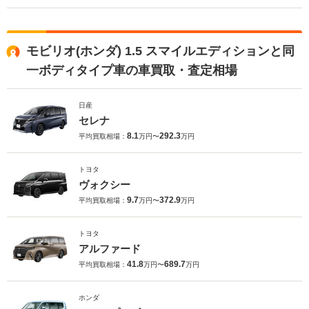
モビリオ(ホンダ) 1.5 スマイルエディションと同
一ボディタイプ車の車買取・査定相場
日産
セレナ
8.1
292.3
平均買取相場：
万円〜
万円
トヨタ
ヴォクシー
9.7
372.9
平均買取相場：
万円〜
万円
トヨタ
アルファード
41.8
689.7
平均買取相場：
万円〜
万円
ホンダ