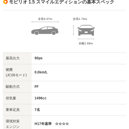
モビリオ 1.5 スマイルエディションの基本スペック
全長4.07m
全高1.74m
全幅1.69m
最高出力
90ps
燃費
0.0km/L
(JC08モード)
駆動方式
FF
排気量
1496cc
乗車定員
7名
環境対策
H17年基準 ☆☆☆☆
エンジン