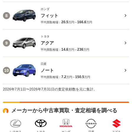
ホンダ
フィット
8
20.5
166.6
平均買取相場：
万円～
万円
トヨタ
アクア
9
14.6
236
平均買取相場：
万円～
万円
日産
ノート
10
7.2
150.5
平均買取相場：
万円～
万円
2026年7月1日〜2026年7月31日の査定依頼数を元に集計。
メーカーから中古車買取・査定相場を調べる
レクサス
トヨタ
ホンダ
日産
スズキ