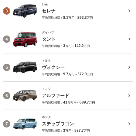
日産
セレナ
3
8.1
292.3
平均買取相場：
万円～
万円
ダイハツ
タント
4
3
142.2
平均買取相場：
万円～
万円
トヨタ
ヴォクシー
5
9.7
372.9
平均買取相場：
万円～
万円
トヨタ
アルファード
6
41.8
689.7
平均買取相場：
万円～
万円
ホンダ
ステップワゴン
7
3
587.7
平均買取相場：
万円～
万円