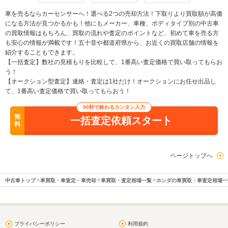
車を売るならカーセンサーへ！選べる2つの売却方法！下取りより買取額が高価
になる方法が見つかるかも！他にもメーカー、車種、ボディタイプ別の中古車
の買取情報はもちろん、買取の流れや査定のポイントなど、初めて車を売る方
も安心の情報が満載です！五十音や都道府県から、お近くの買取店舗の情報を
紹介することもできます。
【一括査定】数社の見積もりを比較して、1番高い査定価格で買い取ってもらお
う！
【オークション型査定】連絡・査定は1社だけ！オークションにお任せ出品し
て、1番高い査定価格で買い取ってもらおう！
90秒で終わるカンタン入力
無
一括査定依頼スタート
料
ページトップへ
中古車トップ
車買取・車査定・車売却
車買取・査定相場一覧
ホンダの車買取・車査定相場一
プライバシーポリシー
利用規約