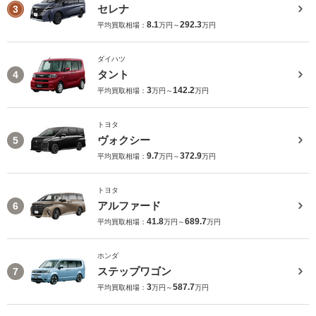
セレナ
3
8.1
292.3
平均買取相場：
万円～
万円
ダイハツ
タント
4
3
142.2
平均買取相場：
万円～
万円
トヨタ
ヴォクシー
5
9.7
372.9
平均買取相場：
万円～
万円
トヨタ
アルファード
6
41.8
689.7
平均買取相場：
万円～
万円
ホンダ
ステップワゴン
7
3
587.7
平均買取相場：
万円～
万円