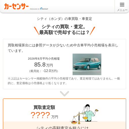
メニュー
シティ（ホンダ）の車買取・車査定
シティの買取・査定。
最高額で売却するには？
買取相場算出には参照データが少ないため中古車平均小売相場を表示し
ています。
2026年8月平均小売相場
85.8
万円
-12.0
（前月比：
万円）
※上記はカーセンサー掲載物件の平均小売相場であり、査定相場ではありません。一般
的に、査定価格は小売価格より低くなります。
買取査定額
????
万円
シティの高額査定を狙うには、