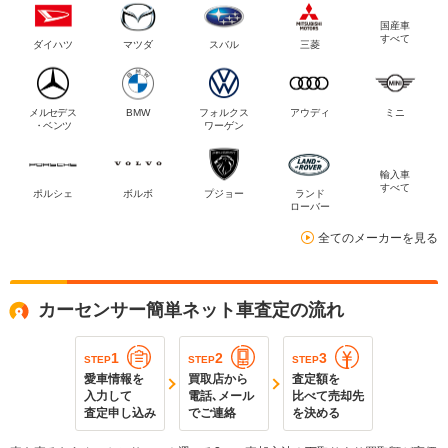
国産車
すべて
ダイハツ
マツダ
スバル
三菱
メルセデス
BMW
フォルクス
アウディ
ミニ
・ベンツ
ワーゲン
輸入車
すべて
ポルシェ
ボルボ
プジョー
ランド
ローバー
全てのメーカーを見る
カーセンサー簡単ネット車査定の流れ
1
2
3
STEP
STEP
STEP
愛車情報を
買取店から
査定額を
入力して
電話､メール
比べて売却先
査定申し込み
でご連絡
を決める