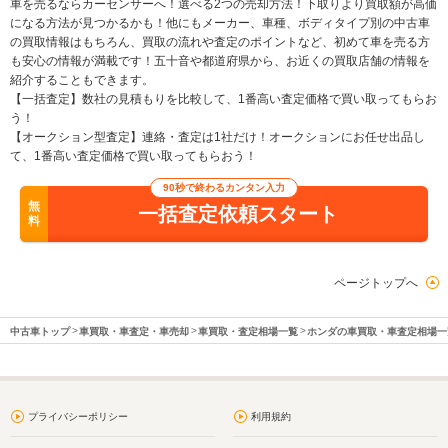
車を売るならカーセンサーへ！選べる2つの売却方法！下取りより買取額が高価
になる方法が見つかるかも！他にもメーカー、車種、ボディタイプ別の中古車
の買取情報はもちろん、買取の流れや査定のポイントなど、初めて車を売る方
も安心の情報が満載です！五十音や都道府県から、お近くの買取店舗の情報を
紹介することもできます。
【一括査定】数社の見積もりを比較して、1番高い査定価格で買い取ってもらお
う！
【オークション型査定】連絡・査定は1社だけ！オークションにお任せ出品し
て、1番高い査定価格で買い取ってもらおう！
90秒で終わるカンタン入力
無
一括査定依頼スタート
料
ページトップへ
中古車トップ
車買取・車査定・車売却
車買取・査定相場一覧
ホンダの車買取・車査定相場一
プライバシーポリシー
利用規約