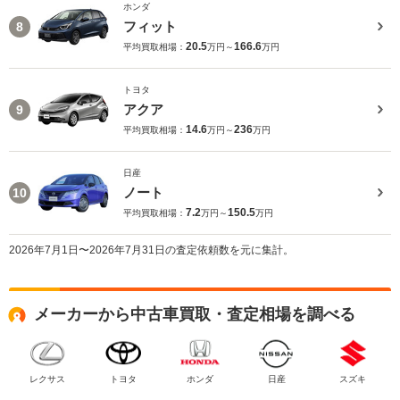
ホンダ
フィット
8
20.5
166.6
平均買取相場：
万円～
万円
トヨタ
アクア
9
14.6
236
平均買取相場：
万円～
万円
日産
ノート
10
7.2
150.5
平均買取相場：
万円～
万円
2026年7月1日〜2026年7月31日の査定依頼数を元に集計。
メーカーから中古車買取・査定相場を調べる
レクサス
トヨタ
ホンダ
日産
スズキ