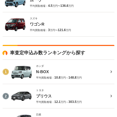
4.5
136.6
平均買取相場：
万円〜
万円
スズキ
ワゴンR
3
121.6
平均買取相場：
万円〜
万円
車査定申込み数ランキングから探す
ホンダ
N-BOX
1
10.8
148.8
平均買取相場：
万円～
万円
トヨタ
プリウス
2
12.1
303.5
平均買取相場：
万円～
万円
日産