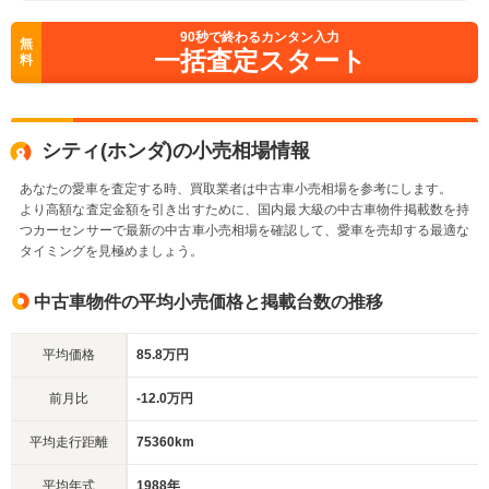
90
秒で終わるカンタン入力
無
一括査定スタート
料
シティ(ホンダ)の小売相場情報
あなたの愛車を査定する時、買取業者は中古車小売相場を参考にします。
より高額な査定金額を引き出すために、国内最大級の中古車物件掲載数を持
つカーセンサーで最新の中古車小売相場を確認して、愛車を売却する最適な
タイミングを見極めましょう。
中古車物件の平均小売価格と掲載台数の推移
平均価格
85.8万円
前月比
-12.0万円
平均走行距離
75360km
平均年式
1988年