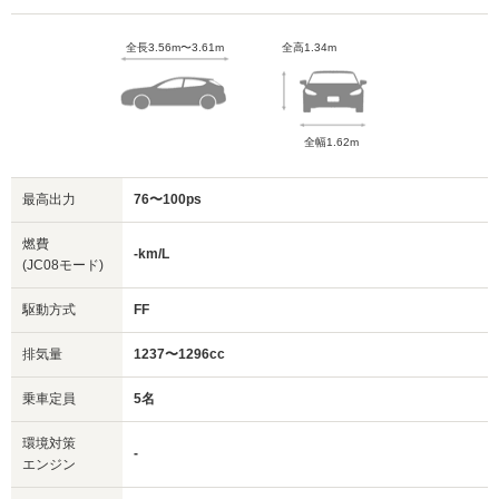
全長3.56m〜3.61m
全高1.34m
全幅1.62m
最高出力
76〜100ps
燃費
-km/L
(JC08モード)
駆動方式
FF
排気量
1237〜1296cc
乗車定員
5名
環境対策
-
エンジン