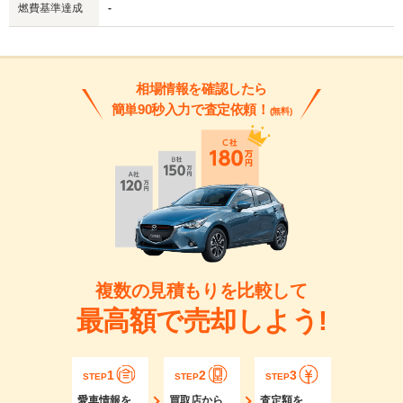
燃費基準達成
-
相場情報を確認したら
簡単90秒入力で査定依頼！
(無料)
複数の見積もりを比較して
最高額で売却しよう!
1
2
3
STEP
STEP
STEP
愛車情報を
買取店から
査定額を