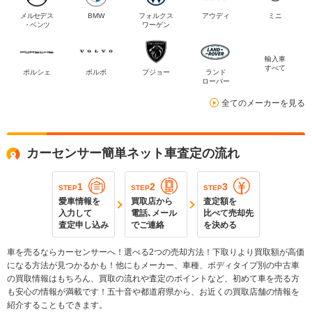
メルセデス
BMW
フォルクス
アウディ
ミニ
・ベンツ
ワーゲン
輸入車
すべて
ポルシェ
ボルボ
プジョー
ランド
ローバー
全てのメーカーを見る
カーセンサー簡単ネット車査定の流れ
1
2
3
STEP
STEP
STEP
愛車情報を
買取店から
査定額を
入力して
電話､メール
比べて売却先
査定申し込み
でご連絡
を決める
車を売るならカーセンサーへ！選べる2つの売却方法！下取りより買取額が高価
になる方法が見つかるかも！他にもメーカー、車種、ボディタイプ別の中古車
の買取情報はもちろん、買取の流れや査定のポイントなど、初めて車を売る方
も安心の情報が満載です！五十音や都道府県から、お近くの買取店舗の情報を
紹介することもできます。