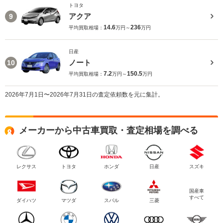
トヨタ
アクア
9
14.6
236
平均買取相場：
万円～
万円
日産
ノート
10
7.2
150.5
平均買取相場：
万円～
万円
2026年7月1日〜2026年7月31日の査定依頼数を元に集計。
メーカーから中古車買取・査定相場を調べる
レクサス
トヨタ
ホンダ
日産
スズキ
国産車
すべて
ダイハツ
マツダ
スバル
三菱