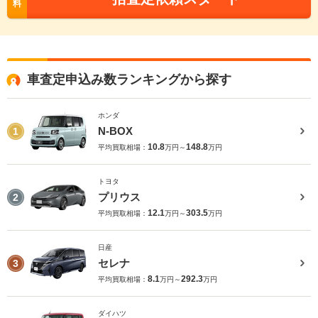
料
車査定申込み数ランキングから探す
ホンダ
N-BOX
1
10.8
148.8
平均買取相場：
万円～
万円
トヨタ
プリウス
2
12.1
303.5
平均買取相場：
万円～
万円
日産
セレナ
3
8.1
292.3
平均買取相場：
万円～
万円
ダイハツ