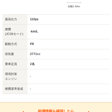
全幅1.69m
最高出力
110ps
燃費
-km/L
(JC08モード)
駆動方式
FR
排気量
2771cc
乗車定員
2名
環境対策
-
エンジン
燃費基準達成
-
相場情報を確認したら