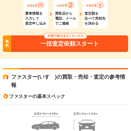
1
2
3
STEP
STEP
STEP
愛車情報を
買取店から
査定額を
入力して
電話、メール
比べて売却先
査定申し込み
でご連絡
を決める
90秒で終わるカンタン入力
無
一括査定依頼スタート
料
ファスター(いすゞ)の買取・売却・査定の参考情
報
ファスターの基本スペック
全長4.5m〜4.68m
全高1.6m〜1.63m