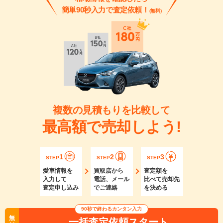
簡単90秒入力で査定依頼！
(無料)
複数の見積もりを比較して
最高額で売却しよう!
1
2
3
STEP
STEP
STEP
愛車情報を
買取店から
査定額を
入力して
電話、メール
比べて売却先
査定申し込み
でご連絡
を決める
90秒で終わるカンタン入力
無
一括査定依頼スタート