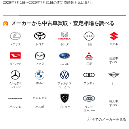
2026年7月1日〜2026年7月31日の査定依頼数を元に集計。
メーカーから中古車買取・査定相場を調べる
レクサス
トヨタ
ホンダ
日産
スズキ
国産車
すべて
ダイハツ
マツダ
スバル
三菱
メルセデス
BMW
フォルクス
アウディ
ミニ
・ベンツ
ワーゲン
輸入車
すべて
ポルシェ
ボルボ
プジョー
ランド
ローバー
全てのメーカーを見る