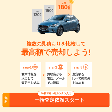
複数の見積もりを比較して
最高額で売却しよう!
1
2
3
STEP
STEP
STEP
愛車情報を
買取店から
査定額を
入力して
電話、メール
比べて売却先
査定申し込み
でご連絡
を決める
90秒で終わるカンタン入力
無
一括査定依頼スタート
料