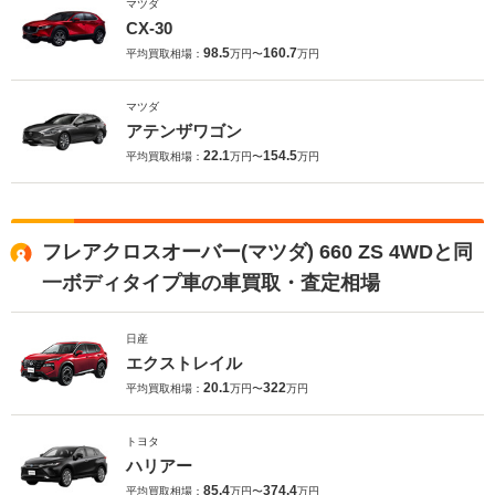
マツダ
CX-30
98.5
160.7
平均買取相場：
万円〜
万円
マツダ
アテンザワゴン
22.1
154.5
平均買取相場：
万円〜
万円
フレアクロスオーバー(マツダ) 660 ZS 4WDと同
一ボディタイプ車の車買取・査定相場
日産
エクストレイル
20.1
322
平均買取相場：
万円〜
万円
トヨタ
ハリアー
85.4
374.4
平均買取相場：
万円〜
万円