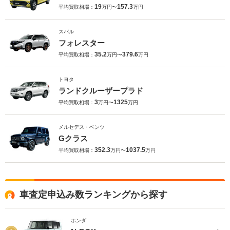
19
157.3
平均買取相場：
万円〜
万円
スバル
フォレスター
35.2
379.6
平均買取相場：
万円〜
万円
トヨタ
ランドクルーザープラド
3
1325
平均買取相場：
万円〜
万円
メルセデス・ベンツ
Gクラス
352.3
1037.5
平均買取相場：
万円〜
万円
車査定申込み数ランキングから探す
ホンダ