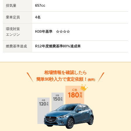
排気量
657cc
乗車定員
4名
環境対策
H30年基準 ☆☆☆☆
エンジン
燃費基準達成
R12年度燃費基準80%達成車
相場情報を確認したら
簡単90秒入力で査定依頼！
(無料)