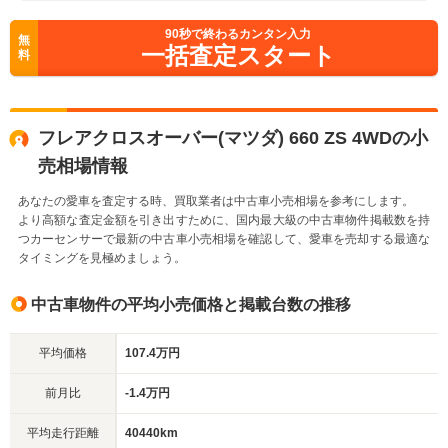
90
秒で終わるカンタン入力
無
一括査定スタート
料
フレアクロスオーバー(マツダ) 660 ZS 4WDの小
売相場情報
あなたの愛車を査定する時、買取業者は中古車小売相場を参考にします。
より高額な査定金額を引き出すために、国内最大級の中古車物件掲載数を持
つカーセンサーで最新の中古車小売相場を確認して、愛車を売却する最適な
タイミングを見極めましょう。
中古車物件の平均小売価格と掲載台数の推移
平均価格
107.4万円
前月比
-1.4万円
平均走行距離
40440km