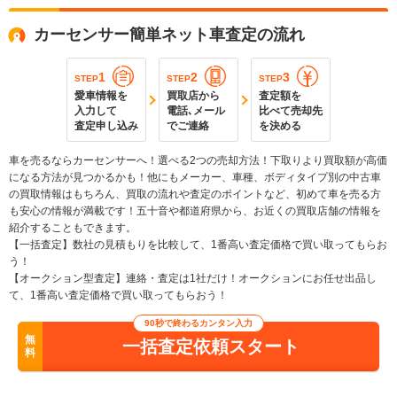
カーセンサー簡単ネット車査定の流れ
1
2
3
STEP
STEP
STEP
愛車情報を
買取店から
査定額を
入力して
電話､メール
比べて売却先
査定申し込み
でご連絡
を決める
車を売るならカーセンサーへ！選べる2つの売却方法！下取りより買取額が高価
になる方法が見つかるかも！他にもメーカー、車種、ボディタイプ別の中古車
の買取情報はもちろん、買取の流れや査定のポイントなど、初めて車を売る方
も安心の情報が満載です！五十音や都道府県から、お近くの買取店舗の情報を
紹介することもできます。
【一括査定】数社の見積もりを比較して、1番高い査定価格で買い取ってもらお
う！
【オークション型査定】連絡・査定は1社だけ！オークションにお任せ出品し
て、1番高い査定価格で買い取ってもらおう！
90秒で終わるカンタン入力
無
一括査定依頼スタート
料