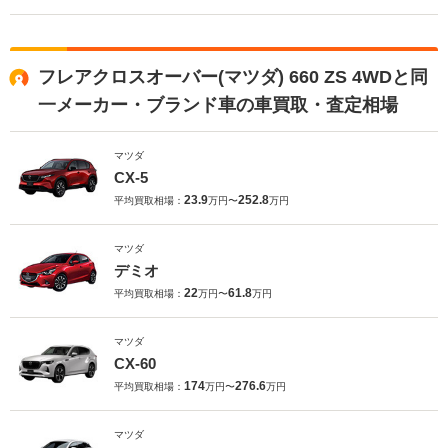
フレアクロスオーバー(マツダ) 660 ZS 4WDと同
一メーカー・ブランド車の車買取・査定相場
マツダ
CX-5
23.9
252.8
平均買取相場：
万円〜
万円
マツダ
デミオ
22
61.8
平均買取相場：
万円〜
万円
マツダ
CX-60
174
276.6
平均買取相場：
万円〜
万円
マツダ