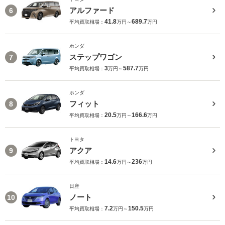
アルファード
6
41.8
689.7
平均買取相場：
万円～
万円
ホンダ
ステップワゴン
7
3
587.7
平均買取相場：
万円～
万円
ホンダ
フィット
8
20.5
166.6
平均買取相場：
万円～
万円
トヨタ
アクア
9
14.6
236
平均買取相場：
万円～
万円
日産
ノート
10
7.2
150.5
平均買取相場：
万円～
万円