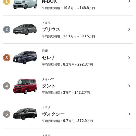
N-BOX
1
10.8
148.8
平均買取相場：
万円～
万円
トヨタ
プリウス
2
12.1
303.5
平均買取相場：
万円～
万円
日産
セレナ
3
8.1
292.3
平均買取相場：
万円～
万円
ダイハツ
タント
4
3
142.2
平均買取相場：
万円～
万円
トヨタ
ヴォクシー
5
9.7
372.9
平均買取相場：
万円～
万円
トヨタ