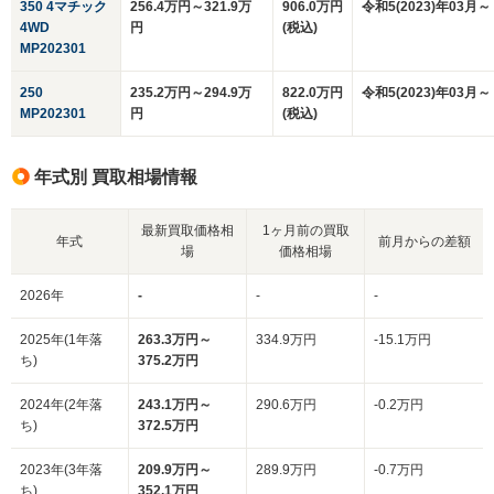
350 4マチック
256.4万円～321.9万
906.0万円
令和5(2023)年03月～
4WD
円
(税込)
MP202301
250
235.2万円～294.9万
822.0万円
令和5(2023)年03月～
MP202301
円
(税込)
年式別 買取相場情報
最新買取価格相
1ヶ月前の買取
年式
前月からの差額
場
価格相場
2026年
-
-
-
2025年(1年落
263.3万円～
334.9万円
-15.1万円
ち)
375.2万円
2024年(2年落
243.1万円～
290.6万円
-0.2万円
ち)
372.5万円
2023年(3年落
209.9万円～
289.9万円
-0.7万円
ち)
352.1万円