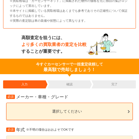
※買取相場は「カーセンサーネット」に掲載された物件の価格を元に独自の集計ロジ
ックによって算出しています。
※本サイトに掲載している買取相場はあくまでも参考でありその正確性について保証
するものではありません。
※実際の査定額は車の装備や状態によって異なります。
高額査定を狙うには、
より多くの買取業者の査定を比較
することが重要です。
今すぐカーセンサーで一括査定依頼して
最高額で売却しましょう！
入力
確認
完了
メーカー・車種・グレード
必須
選択してください
年式
必須
※不明の場合はおおよそでOKです