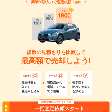
簡単90秒入力で査定依頼！
(無料)
複数の見積もりを比較して
最高額で売却しよう!
1
2
3
STEP
STEP
STEP
愛車情報を
買取店から
査定額を
入力して
電話、メール
比べて売却先
査定申し込み
でご連絡
を決める
90秒で終わるカンタン入力
無
一括査定依頼スタート
料