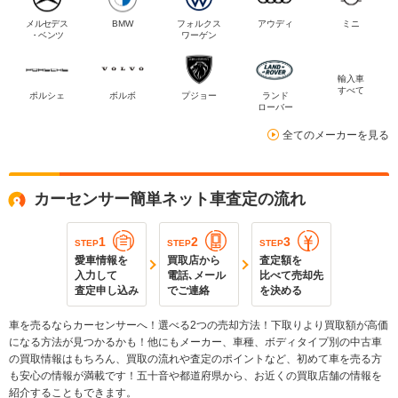
メルセデス
BMW
フォルクス
アウディ
ミニ
・ベンツ
ワーゲン
輸入車
すべて
ポルシェ
ボルボ
プジョー
ランド
ローバー
全てのメーカーを見る
カーセンサー簡単ネット車査定の流れ
1
2
3
STEP
STEP
STEP
愛車情報を
買取店から
査定額を
入力して
電話､メール
比べて売却先
査定申し込み
でご連絡
を決める
車を売るならカーセンサーへ！選べる2つの売却方法！下取りより買取額が高価
になる方法が見つかるかも！他にもメーカー、車種、ボディタイプ別の中古車
の買取情報はもちろん、買取の流れや査定のポイントなど、初めて車を売る方
も安心の情報が満載です！五十音や都道府県から、お近くの買取店舗の情報を
紹介することもできます。