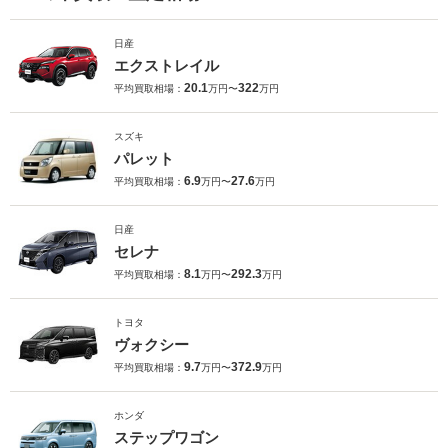
日産
エクストレイル
20.1
322
平均買取相場：
万円〜
万円
スズキ
パレット
6.9
27.6
平均買取相場：
万円〜
万円
日産
セレナ
8.1
292.3
平均買取相場：
万円〜
万円
トヨタ
ヴォクシー
9.7
372.9
平均買取相場：
万円〜
万円
ホンダ
ステップワゴン