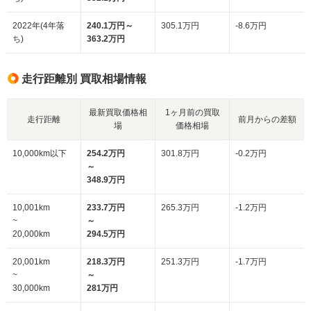
2022年(4年落
240.1万円～
305.1万円
-8.6万円
ち)
363.2万円
走行距離別 買取相場情報
最新買取価格相
1ヶ月前の買取
走行距離
前月からの差額
場
価格相場
10,000km以下
254.2万円
301.8万円
-0.2万円
～
348.9万円
10,001km
233.7万円
265.3万円
-1.2万円
~
～
20,000km
294.5万円
20,001km
218.3万円
251.3万円
-1.7万円
~
～
30,000km
281万円