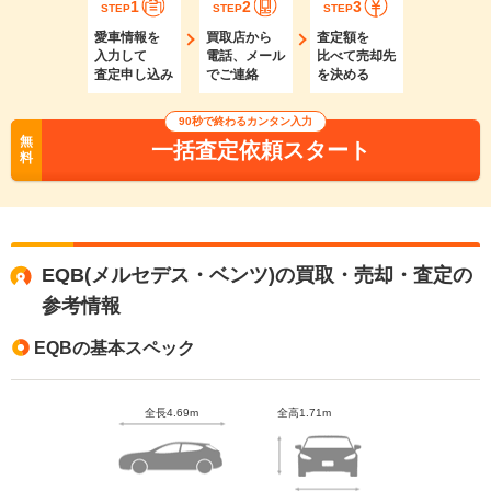
1
2
3
STEP
STEP
STEP
愛車情報を
買取店から
査定額を
入力して
電話、メール
比べて売却先
査定申し込み
でご連絡
を決める
90秒で終わるカンタン入力
無
一括査定依頼スタート
料
EQB(メルセデス・ベンツ)の買取・売却・査定の
参考情報
EQBの基本スペック
全長4.69m
全高1.71m