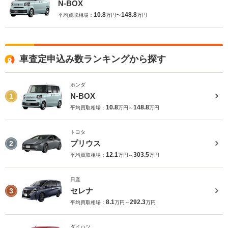
N-BOX
10.8
148.8
平均買取相場：
万円〜
万円
車査定申込み数ランキングから探す
ホンダ
N-BOX
1
10.8
148.8
平均買取相場：
万円～
万円
トヨタ
プリウス
2
12.1
303.5
平均買取相場：
万円～
万円
日産
セレナ
3
8.1
292.3
平均買取相場：
万円～
万円
ダイハツ