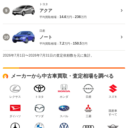
トヨタ
アクア
9
14.6
236
平均買取相場：
万円～
万円
日産
ノート
10
7.2
150.5
平均買取相場：
万円～
万円
2026年7月1日〜2026年7月31日の査定依頼数を元に集計。
メーカーから中古車買取・査定相場を調べる
レクサス
トヨタ
ホンダ
日産
スズキ
国産車
すべて
ダイハツ
マツダ
スバル
三菱