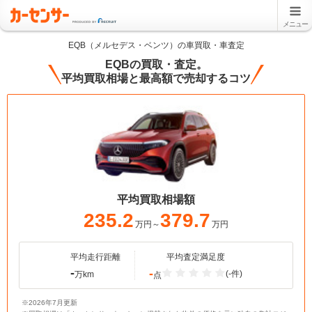
メニュー
EQB（メルセデス・ベンツ）の車買取・車査定
EQBの買取・査定。
平均買取相場と最高額で売却するコツ
平均買取相場額
235.2
379.7
万円～
万円
平均走行距離
平均査定満足度
-
-
(-件)
万km
点
※2026年7月更新