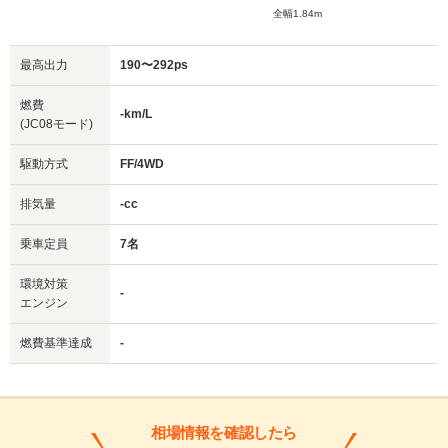
全幅1.84m
最高出力
190〜292ps
燃費
-km/L
(JC08モード)
駆動方式
FF/4WD
排気量
-cc
乗車定員
7名
環境対策
-
エンジン
燃費基準達成
-
相場情報を確認したら