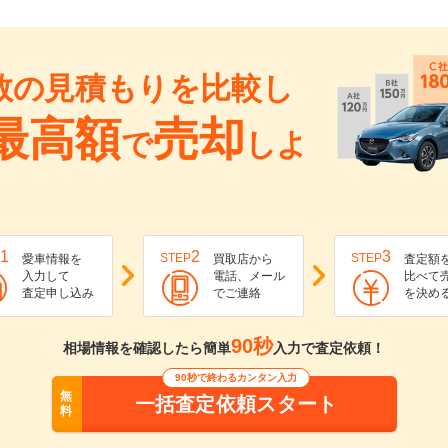
数の見積もりを比較し
最高額
売却
で
しよ
1
2
3
STEP
STEP
愛車情報を
買取店から
査定額
入力して
電話、メール
比べて
査定申し込み
でご連絡
を決め
90秒
相場情報を確認したら簡単
入力で査定依頼！
90秒で終わるカンタン入力
無
一括査定依頼スタート
料