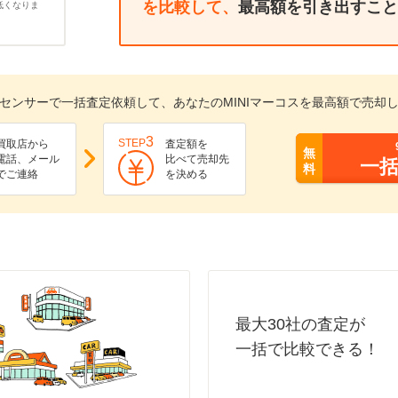
を比較して、
最高額を引き出すこと
低くなりま
センサーで一括査定依頼して、あなたのMINIマーコスを最高額で売却
3
STEP
買取店から
査定額を
無
電話、メール
比べて売却先
一
料
でご連絡
を決める
最大30社の査定が
一括で比較できる！