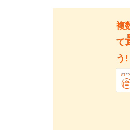
複
て
う!
STEP