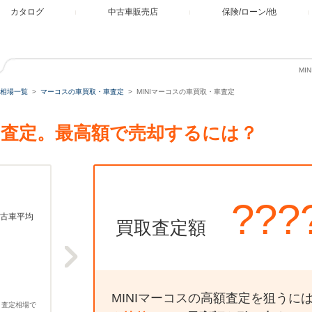
カタログ
中古車販売店
保険/ローン/他
MI
相場一覧
マーコスの車買取・車査定
MINIマーコスの車買取・車査定
取・査定。最高額で売却するには？
???
古車平均
買取査定額
MINIマーコスの高額査定を狙うに
、査定相場で