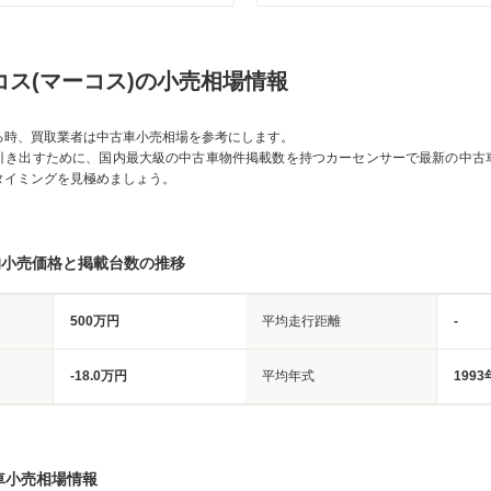
ーコス(マーコス)の小売相場情報
る時、買取業者は中古車小売相場を参考にします。
引き出すために、国内最大級の中古車物件掲載数を持つカーセンサーで最新の中古
タイミングを見極めましょう。
均小売価格と掲載台数の推移
500万円
平均走行距離
-
-18.0万円
平均年式
1993
車小売相場情報