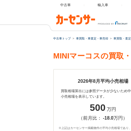
中古車
輸入車
中古車トップ
車買取・車査定・車売却
車買取・査定
MINIマーコスの買
2026年8月平均小売相場
買取相場算出には参照データが少ないため中
小売相場を表示しています。
500
万円
（前月比：
-18.0
万円）
※上記はカーセンサー掲載物件の平均小売相場であり