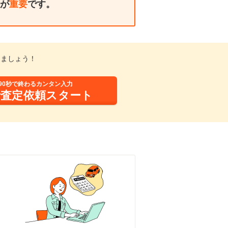
が
重要
です。
しましょう！
90秒で終わるカンタン入力
括査定依頼スタート