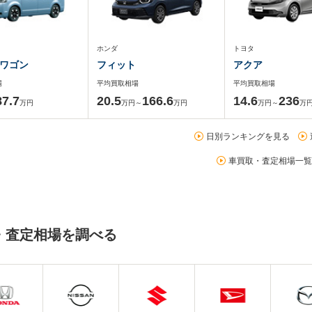
ホンダ
トヨタ
ワゴン
フィット
アクア
場
平均買取相場
平均買取相場
87.7
20.5
166.6
14.6
236
万円
万円～
万円
万円～
万
日別ランキングを見る
車買取・査定相場一覧
・査定相場を調べる