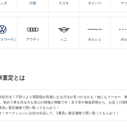
ホンダ
日産
スズキ
ダイハツ
マ
クスワーゲン
アウディ
ミニ
ポルシェ
ボ
車査定とは
売却方法！下取りより買取額が高価になる方法が見つかるかも！他にもメーカー、
、初めて車を売る方も安心の情報が満載です！五十音や都道府県から、お近くの買
番高い査定価格で買い取ってもらおう！
け！オークションにお任せ出品して、1番高い査定価格で買い取ってもらおう！