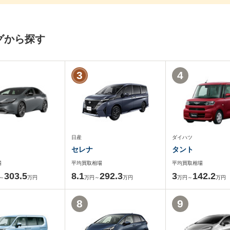
グから探す
3
4
日産
ダイハツ
セレナ
タント
場
平均買取相場
平均買取相場
303.5
8.1
292.3
3
142.2
～
万円
万円～
万円
万円～
万円
8
9