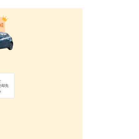
を
売却先
る