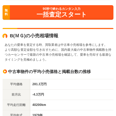
90
秒で終わるカンタン入力
無
一括査定スタート
料
B(ＭＧ)の小売相場情報
あなたの愛車を査定する時、買取業者は中古車小売相場を参考にします。
より高額な査定金額を引き出すために、国内最大級の中古車物件掲載数を持
つカーセンサーで最新の中古車小売相場を確認して、愛車を売却する最適な
タイミングを見極めましょう。
中古車物件の平均小売価格と掲載台数の推移
平均価格
281.3万円
前月比
-4.3万円
平均走行距離
40200km
平均年式
1979年