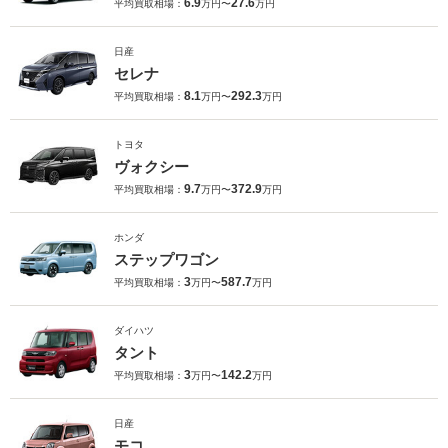
6.9
27.6
平均買取相場：
万円〜
万円
日産
セレナ
8.1
292.3
平均買取相場：
万円〜
万円
トヨタ
ヴォクシー
9.7
372.9
平均買取相場：
万円〜
万円
ホンダ
ステップワゴン
3
587.7
平均買取相場：
万円〜
万円
ダイハツ
タント
3
142.2
平均買取相場：
万円〜
万円
日産
モコ