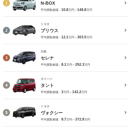
N-BOX
1
10.8
148.8
平均買取相場：
万円～
万円
トヨタ
プリウス
2
12.1
303.5
平均買取相場：
万円～
万円
日産
セレナ
3
8.1
292.3
平均買取相場：
万円～
万円
ダイハツ
タント
4
3
142.2
平均買取相場：
万円～
万円
トヨタ
ヴォクシー
5
9.7
372.9
平均買取相場：
万円～
万円