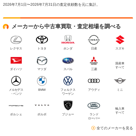
2026年7月1日〜2026年7月31日の査定依頼数を元に集計。
メーカーから中古車買取・査定相場を調べる
レクサス
トヨタ
ホンダ
日産
スズキ
国産車
すべて
ダイハツ
マツダ
スバル
三菱
メルセデス
BMW
フォルクス
アウディ
ミニ
・ベンツ
ワーゲン
輸入車
すべて
ポルシェ
ボルボ
プジョー
ランド
ローバー
全てのメーカーを見る