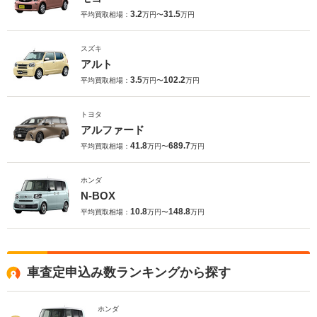
3.2
31.5
平均買取相場：
万円〜
万円
スズキ
アルト
3.5
102.2
平均買取相場：
万円〜
万円
トヨタ
アルファード
41.8
689.7
平均買取相場：
万円〜
万円
ホンダ
N-BOX
10.8
148.8
平均買取相場：
万円〜
万円
車査定申込み数ランキングから探す
ホンダ