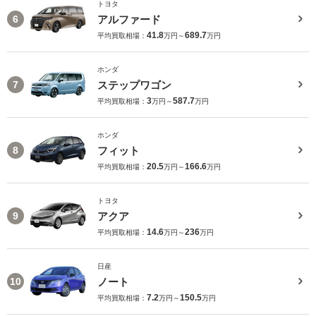
トヨタ
アルファード
6
41.8
689.7
平均買取相場：
万円～
万円
ホンダ
ステップワゴン
7
3
587.7
平均買取相場：
万円～
万円
ホンダ
フィット
8
20.5
166.6
平均買取相場：
万円～
万円
トヨタ
アクア
9
14.6
236
平均買取相場：
万円～
万円
日産
ノート
10
7.2
150.5
平均買取相場：
万円～
万円