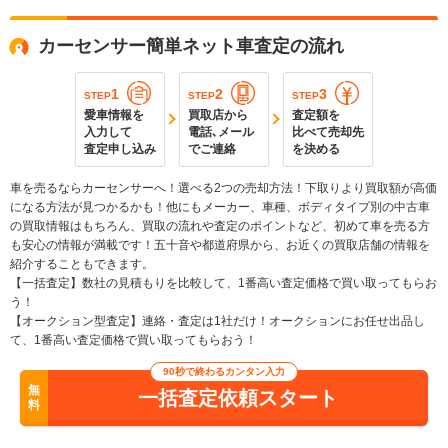
カーセンサー簡単ネット車査定の流れ
1
2
3
STEP
STEP
STEP
愛車情報を
買取店から
査定額を
入力して
電話､メール
比べて売却先
査定申し込み
でご連絡
を決める
車を売るならカーセンサーへ！選べる2つの売却方法！下取りより買取額が高価
になる方法が見つかるかも！他にもメーカー、車種、ボディタイプ別の中古車
の買取情報はもちろん、買取の流れや査定のポイントなど、初めて車を売る方
も安心の情報が満載です！五十音や都道府県から、お近くの買取店舗の情報を
紹介することもできます。
【一括査定】数社の見積もりを比較して、1番高い査定価格で買い取ってもらお
う！
【オークション型査定】連絡・査定は1社だけ！オークションにお任せ出品し
て、1番高い査定価格で買い取ってもらおう！
90秒で終わるカンタン入力
無
一括査定依頼スタート
料