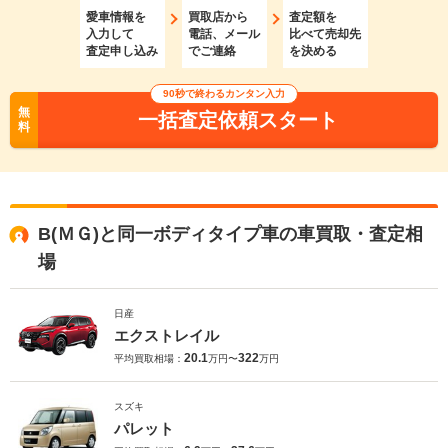
愛車情報を
買取店から
査定額を
入力して
電話、メール
比べて売却先
査定申し込み
でご連絡
を決める
90秒で終わるカンタン入力
無
一括査定依頼スタート
料
B(ＭＧ)と同一ボディタイプ車の車買取・査定相
場
日産
エクストレイル
20.1
322
平均買取相場：
万円〜
万円
スズキ
パレット