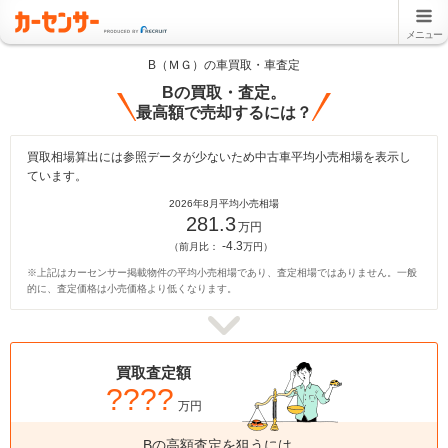
メニュー
B（ＭＧ）の車買取・車査定
Bの買取・査定。
最高額で売却するには？
買取相場算出には参照データが少ないため中古車平均小売相場を表示し
ています。
2026年8月平均小売相場
281.3
万円
-4.3
（前月比：
万円）
※上記はカーセンサー掲載物件の平均小売相場であり、査定相場ではありません。一般
的に、査定価格は小売価格より低くなります。
買取査定額
????
万円
Bの高額査定を狙うには、