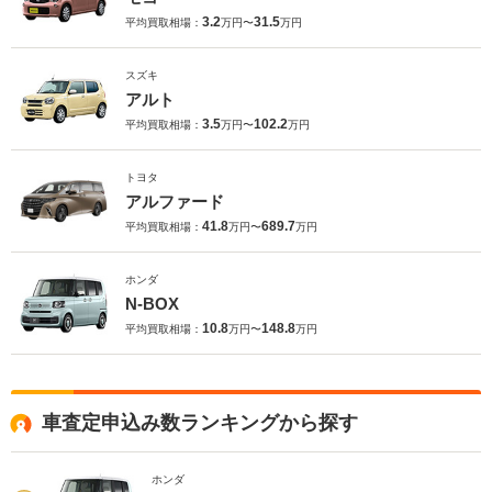
3.2
31.5
平均買取相場：
万円〜
万円
スズキ
アルト
3.5
102.2
平均買取相場：
万円〜
万円
トヨタ
アルファード
41.8
689.7
平均買取相場：
万円〜
万円
ホンダ
N-BOX
10.8
148.8
平均買取相場：
万円〜
万円
車査定申込み数ランキングから探す
ホンダ