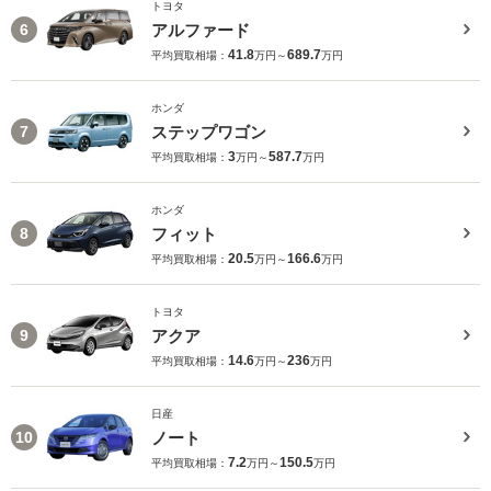
トヨタ
アルファード
6
41.8
689.7
平均買取相場：
万円～
万円
ホンダ
ステップワゴン
7
3
587.7
平均買取相場：
万円～
万円
ホンダ
フィット
8
20.5
166.6
平均買取相場：
万円～
万円
トヨタ
アクア
9
14.6
236
平均買取相場：
万円～
万円
日産
ノート
10
7.2
150.5
平均買取相場：
万円～
万円