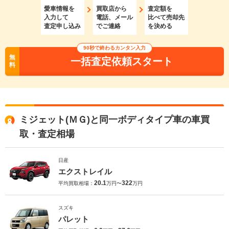
愛車情報を
買取店から
査定額を
入力して
電話、メール
比べて売却先
査定申し込み
でご連絡
を決める
90秒で終わるカンタン入力
無
一括査定依頼スタート
料
ミジェット(ＭＧ)と同一ボディタイプ車の車買
取・査定相場
日産
エクストレイル
20.1
322
平均買取相場：
万円〜
万円
スズキ
パレット