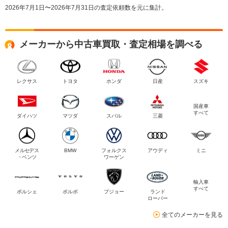
2026年7月1日〜2026年7月31日の査定依頼数を元に集計。
メーカーから中古車買取・査定相場を調べる
レクサス
トヨタ
ホンダ
日産
スズキ
国産車
すべて
ダイハツ
マツダ
スバル
三菱
メルセデス
BMW
フォルクス
アウディ
ミニ
・ベンツ
ワーゲン
輸入車
すべて
ポルシェ
ボルボ
プジョー
ランド
ローバー
全てのメーカーを見る