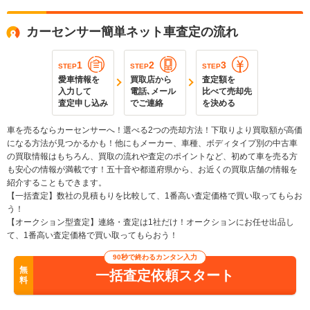
カーセンサー簡単ネット車査定の流れ
1
2
3
STEP
STEP
STEP
愛車情報を
買取店から
査定額を
入力して
電話､メール
比べて売却先
査定申し込み
でご連絡
を決める
車を売るならカーセンサーへ！選べる2つの売却方法！下取りより買取額が高価
になる方法が見つかるかも！他にもメーカー、車種、ボディタイプ別の中古車
の買取情報はもちろん、買取の流れや査定のポイントなど、初めて車を売る方
も安心の情報が満載です！五十音や都道府県から、お近くの買取店舗の情報を
紹介することもできます。
【一括査定】数社の見積もりを比較して、1番高い査定価格で買い取ってもらお
う！
【オークション型査定】連絡・査定は1社だけ！オークションにお任せ出品し
て、1番高い査定価格で買い取ってもらおう！
90秒で終わるカンタン入力
無
一括査定依頼スタート
料