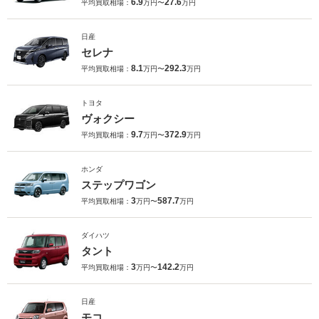
6.9
27.6
平均買取相場：
万円〜
万円
日産
セレナ
8.1
292.3
平均買取相場：
万円〜
万円
トヨタ
ヴォクシー
9.7
372.9
平均買取相場：
万円〜
万円
ホンダ
ステップワゴン
3
587.7
平均買取相場：
万円〜
万円
ダイハツ
タント
3
142.2
平均買取相場：
万円〜
万円
日産
モコ