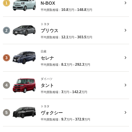
N-BOX
1
10.8
148.8
平均買取相場：
万円～
万円
トヨタ
プリウス
2
12.1
303.5
平均買取相場：
万円～
万円
日産
セレナ
3
8.1
292.3
平均買取相場：
万円～
万円
ダイハツ
タント
4
3
142.2
平均買取相場：
万円～
万円
トヨタ
ヴォクシー
5
9.7
372.9
平均買取相場：
万円～
万円