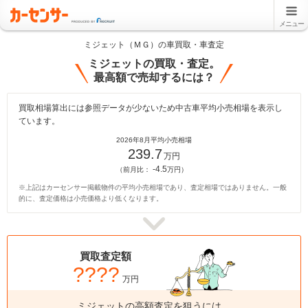
メニュー
ミジェット（ＭＧ）の車買取・車査定
ミジェットの買取・査定。
最高額で売却するには？
買取相場算出には参照データが少ないため中古車平均小売相場を表示し
ています。
2026年8月平均小売相場
239.7
万円
-4.5
（前月比：
万円）
※上記はカーセンサー掲載物件の平均小売相場であり、査定相場ではありません。一般
的に、査定価格は小売価格より低くなります。
買取査定額
????
万円
ミジェットの高額査定を狙うには、