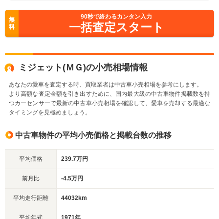
90
秒で終わるカンタン入力
無
一括査定スタート
料
ミジェット(ＭＧ)の小売相場情報
あなたの愛車を査定する時、買取業者は中古車小売相場を参考にします。
より高額な査定金額を引き出すために、国内最大級の中古車物件掲載数を持
つカーセンサーで最新の中古車小売相場を確認して、愛車を売却する最適な
タイミングを見極めましょう。
中古車物件の平均小売価格と掲載台数の推移
平均価格
239.7万円
前月比
-4.5万円
平均走行距離
44032km
平均年式
1971年