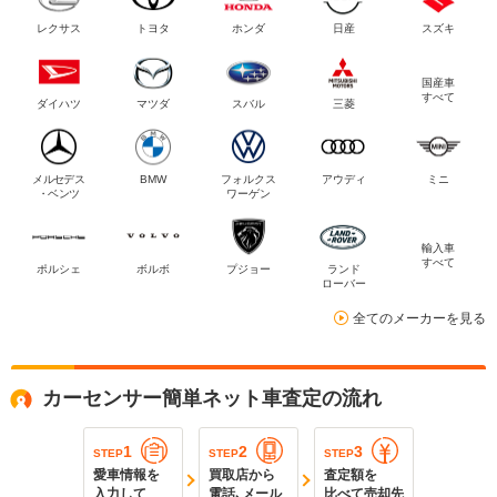
レクサス
トヨタ
ホンダ
日産
スズキ
国産車
すべて
ダイハツ
マツダ
スバル
三菱
メルセデス
BMW
フォルクス
アウディ
ミニ
・ベンツ
ワーゲン
輸入車
すべて
ポルシェ
ボルボ
プジョー
ランド
ローバー
全てのメーカーを見る
カーセンサー簡単ネット車査定の流れ
1
2
3
STEP
STEP
STEP
愛車情報を
買取店から
査定額を
入力して
電話､メール
比べて売却先