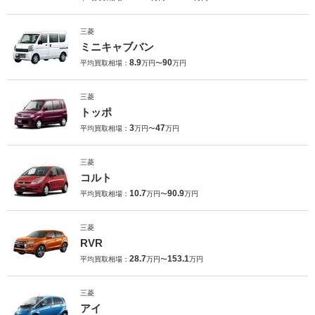
三菱
ミニキャブバン
8.9
90
平均買取相場：
万円〜
万円
三菱
トッポ
3
47
平均買取相場：
万円〜
万円
三菱
コルト
10.7
90.9
平均買取相場：
万円〜
万円
三菱
RVR
28.7
153.1
平均買取相場：
万円〜
万円
三菱
アイ