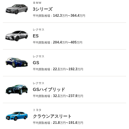
ＢＭＷ
3シリーズ
142.3
364.4
平均買取相場：
万円〜
万円
レクサス
ES
204.4
405
平均買取相場：
万円〜
万円
レクサス
GS
22.1
192.3
平均買取相場：
万円〜
万円
レクサス
GSハイブリッド
32.1
237.9
平均買取相場：
万円〜
万円
トヨタ
クラウンアスリート
21.8
191.6
平均買取相場：
万円〜
万円