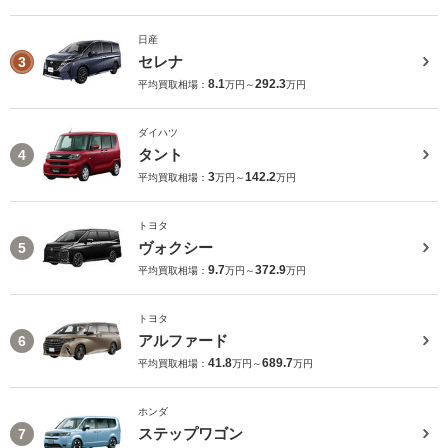
日産
セレナ
3
8.1
292.3
平均買取相場：
万円～
万円
ダイハツ
タント
4
3
142.2
平均買取相場：
万円～
万円
トヨタ
ヴォクシー
5
9.7
372.9
平均買取相場：
万円～
万円
トヨタ
アルファード
6
41.8
689.7
平均買取相場：
万円～
万円
ホンダ
ステップワゴン
7