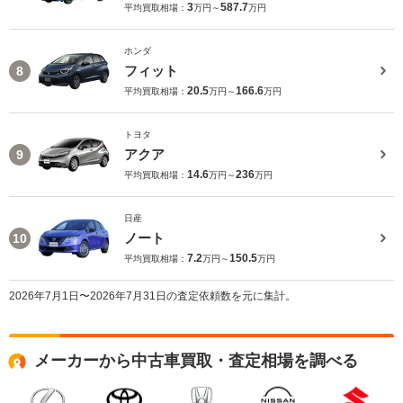
3
587.7
平均買取相場：
万円～
万円
ホンダ
フィット
8
20.5
166.6
平均買取相場：
万円～
万円
トヨタ
アクア
9
14.6
236
平均買取相場：
万円～
万円
日産
ノート
10
7.2
150.5
平均買取相場：
万円～
万円
2026年7月1日〜2026年7月31日の査定依頼数を元に集計。
メーカーから中古車買取・査定相場を調べる