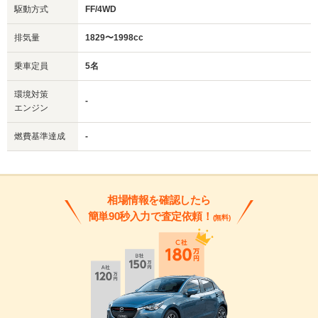
駆動方式
FF/4WD
排気量
1829〜1998cc
乗車定員
5名
環境対策
-
エンジン
燃費基準達成
-
相場情報を確認したら
簡単90秒入力で査定依頼！
(無料)