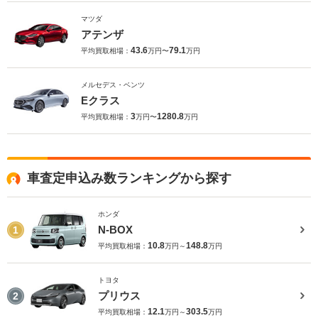
マツダ
アテンザ
43.6
79.1
平均買取相場：
万円〜
万円
メルセデス・ベンツ
Eクラス
3
1280.8
平均買取相場：
万円〜
万円
車査定申込み数ランキングから探す
ホンダ
N-BOX
1
10.8
148.8
平均買取相場：
万円～
万円
トヨタ
プリウス
2
12.1
303.5
平均買取相場：
万円～
万円