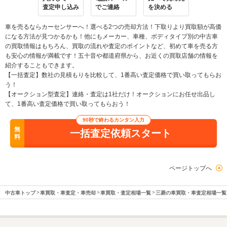
査定申し込み
でご連絡
を決める
車を売るならカーセンサーへ！選べる2つの売却方法！下取りより買取額が高価
になる方法が見つかるかも！他にもメーカー、車種、ボディタイプ別の中古車
の買取情報はもちろん、買取の流れや査定のポイントなど、初めて車を売る方
も安心の情報が満載です！五十音や都道府県から、お近くの買取店舗の情報を
紹介することもできます。
【一括査定】数社の見積もりを比較して、1番高い査定価格で買い取ってもらお
う！
【オークション型査定】連絡・査定は1社だけ！オークションにお任せ出品し
て、1番高い査定価格で買い取ってもらおう！
90秒で終わるカンタン入力
無
一括査定依頼スタート
料
ページトップへ
中古車トップ
車買取・車査定・車売却
車買取・査定相場一覧
三菱の車買取・車査定相場一覧