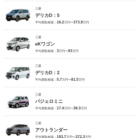
三菱
デリカD：5
16.2
373.9
平均買取相場：
万円〜
万円
三菱
eKワゴン
3
93
平均買取相場：
万円〜
万円
三菱
デリカD：2
5.7
81.5
平均買取相場：
万円〜
万円
三菱
パジェロミニ
17.4
38.3
平均買取相場：
万円〜
万円
三菱
アウトランダー
193.7
372.3
平均買取相場：
万円〜
万円