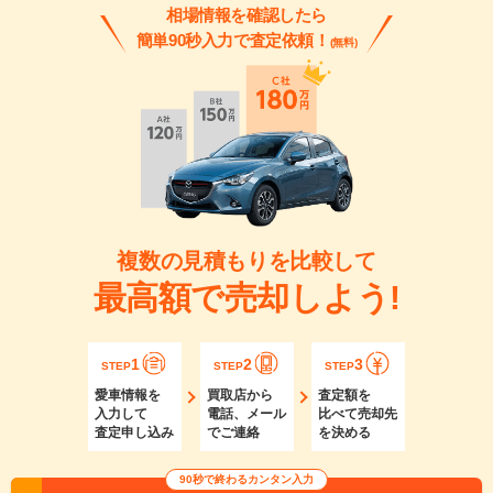
相場情報を確認したら
簡単90秒入力で査定依頼！
(無料)
複数の見積もりを比較して
最高額で売却しよう!
1
2
3
STEP
STEP
STEP
愛車情報を
買取店から
査定額を
入力して
電話、メール
比べて売却先
査定申し込み
でご連絡
を決める
90秒で終わるカンタン入力