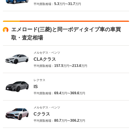
5.3
31.7
平均買取相場：
万円〜
万円
エメロード(三菱)と同一ボディタイプ車の車買
取・査定相場
メルセデス・ベンツ
CLAクラス
157.5
213.6
平均買取相場：
万円〜
万円
レクサス
IS
69.4
369.6
平均買取相場：
万円〜
万円
メルセデス・ベンツ
Cクラス
80.7
306.2
平均買取相場：
万円〜
万円