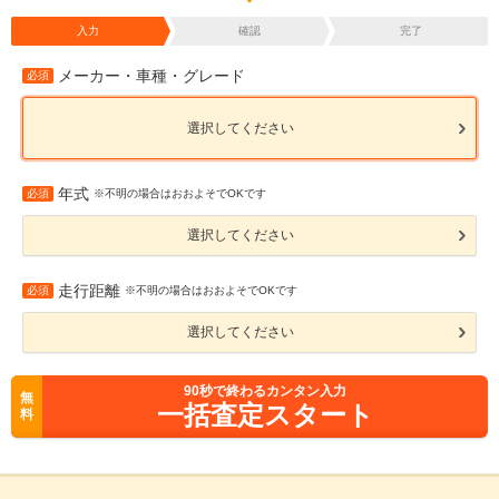
入力
確認
完了
メーカー・車種・グレード
必須
選択してください
年式
必須
※不明の場合はおおよそでOKです
選択してください
走行距離
必須
※不明の場合はおおよそでOKです
選択してください
90
秒で終わるカンタン入力
無
一括査定スタート
料